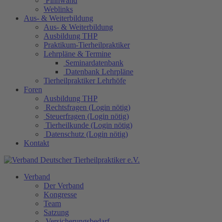
Pinnwand
Weblinks
Aus- & Weiterbildung
Aus- & Weiterbildung
Ausbildung THP
Praktikum-Tierheilpraktiker
Lehrpläne & Termine
Seminardatenbank
Datenbank Lehrpläne
Tierheilpraktiker Lehrhöfe
Foren
Ausbildung THP
Rechtsfragen (Login nötig)
Steuerfragen (Login nötig)
Tierheilkunde (Login nötig)
Datenschutz (Login nötig)
Kontakt
Verband
Der Verband
Kongresse
Team
Satzung
Versicherungsbedarf