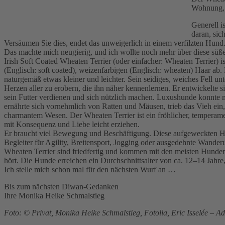
Wohnung, a
Generell i
daran, sic
Versäumen Sie dies, endet das unweigerlich in einem verfilzten Hund. 
Das machte mich neugierig, und ich wollte noch mehr über diese süße,
Irish Soft Coated Wheaten Terrier (oder einfacher: Wheaten Terrier) i
(Englisch: soft coated), weizenfarbigen (Englisch: wheaten) Haar ab
naturgemäß etwas kleiner und leichter. Sein seidiges, weiches Fell u
Herzen aller zu erobern, die ihn näher kennenlernen. Er entwickelte
sein Futter verdienen und sich nützlich machen. Luxushunde konnte m
ernährte sich vornehmlich von Ratten und Mäusen, trieb das Vieh ein,
charmantem Wesen. Der Wheaten Terrier ist ein fröhlicher, temperamen
mit Konsequenz und Liebe leicht erziehen.
Er braucht viel Bewegung und Beschäftigung. Diese aufgeweckten Hunde
Begleiter für Agility, Breitensport, Jogging oder ausgedehnte Wande
Wheaten Terrier sind friedfertig und kommen mit den meisten Hunden 
hört. Die Hunde erreichen ein Durchschnittsalter von ca. 12–14 Jahre,
Ich stelle mich schon mal für den nächsten Wurf an …
Bis zum nächsten Diwan-Gedanken
Ihre Monika Heike Schmalstieg
Foto: © Privat, Monika Heike Schmalstieg, Fotolia, Eric Isselée – 