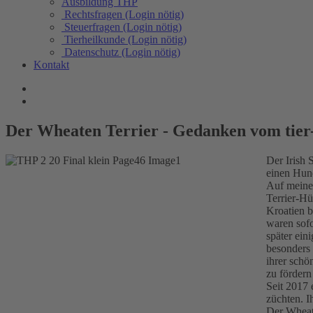
Ausbildung THP
Rechtsfragen (Login nötig)
Steuerfragen (Login nötig)
Tierheilkunde (Login nötig)
Datenschutz (Login nötig)
Kontakt
Der Wheaten Terrier - Gedanken vom tie
Der Irish 
einen Hun
Auf meine 
Terrier-Hü
Kroatien b
waren sofo
später ein
besonders 
ihrer schö
zu fördern
Seit 2017 
züchten. 
Der Wheate