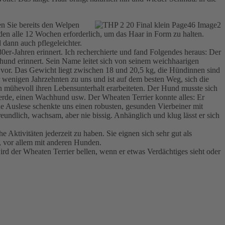
en Sie bereits den Welpen
den alle 12 Wochen erforderlich, um das Haar in Form zu halten.
 dann auch pflegeleichter.
0er-Jahren erinnert. Ich recherchierte und fand Folgendes heraus: Der
tehund erinnert. Sein Name leitet sich von seinem weichhaarigen
 vor. Das Gewicht liegt zwischen 18 und 20,5 kg, die Hündinnen sind
or wenigen Jahrzehnten zu uns und ist auf dem besten Weg, sich die
n mühevoll ihren Lebensunterhalt erarbeiteten. Der Hund musste sich
Herde, einen Wachhund usw. Der Wheaten Terrier konnte alles: Er
he Auslese schenkte uns einen robusten, gesunden Vierbeiner mit
undlich, wachsam, aber nie bissig. Anhänglich und klug lässt er sich
Aktivitäten jederzeit zu haben. Sie eignen sich sehr gut als
g, vor allem mit anderen Hunden.
rd der Wheaten Terrier bellen, wenn er etwas Verdächtiges sieht oder