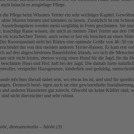
uch braucht es ausgiebige Pflege.
st die Pflege beim Wheaten Terrier ein sehr wichtiges Kapitel. Gewöhn
h ohne Murren bürsten und kämmen zu lassen. Zusätzlich ist ein Schnei
Ausstellungstiere werden meist sorgfältig in Form geschnitten. Sie sind
 kuschlige Rasse wissen, die mich an meinen Tibet Terrier aus den 198
st ein waschechter Terrier, auch wenn er fast ein bisschen an einen Hü
. Der Rassestandard sieht bei Rüden eine optimale Größe von 46–50 cm
nterscheidet ihn von den meisten anderen Terrier-Rassen. Er kam erst v
 sich auf den abgeschiedenen Bauernhöfen Irlands, wo sich die Mensche
an sich nicht leisten, ebenso wenig einen Hund für die Jagd, für die 
 beschützte Haus und Hof, half bei der Jagd. Die damals harte natürlic
tvoller, verspielter Hausgenosse, kinderlieb und geduldig, menschenfre
 möchten überall dabei sein, wo etwas los ist, und sind für sportliche 
rungen. Dennoch benö- tigen auch sie eine gewissenhafte Sozialisierun
und anderen Haustieren gut zurecht. Obwohl sie keine Kläffer sind, wi
 sind nicht überzüchtet und sehr robust.
Adobe, dionoanomalia – Adobe (3)