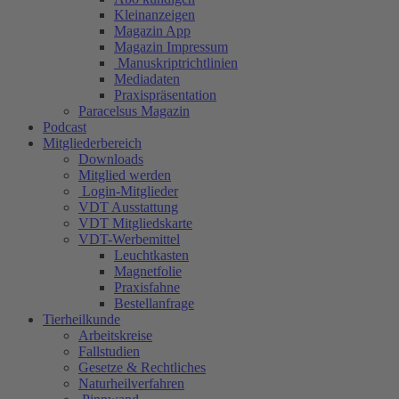
Kleinanzeigen
Magazin App
Magazin Impressum
Manuskriptrichtlinien
Mediadaten
Praxispräsentation
Paracelsus Magazin
Podcast
Mitgliederbereich
Downloads
Mitglied werden
Login-Mitglieder
VDT Ausstattung
VDT Mitgliedskarte
VDT-Werbemittel
Leuchtkasten
Magnetfolie
Praxisfahne
Bestellanfrage
Tierheilkunde
Arbeitskreise
Fallstudien
Gesetze & Rechtliches
Naturheilverfahren