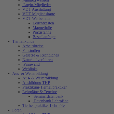
Mitglied werden
Login-Mitglieder
VDT Ausstattung
VDT Mitgliedskarte
VDT-Werbemittel
Leuchtkasten
Magnetfolie
Praxisfahne
Bestellanfrage
Tierheilkunde
Arbeitskreise
Fallstudien
Gesetze & Rechtliches
Naturheilverfahren
Pinnwand
Weblinks
Aus- & Weiterbildung
Aus- & Weiterbildung
Ausbildung THP
Praktikum-Tierheilpraktiker
Lehrpläne & Termine
Seminardatenbank
Datenbank Lehrpläne
Tierheilpraktiker Lehrhöfe
Foren