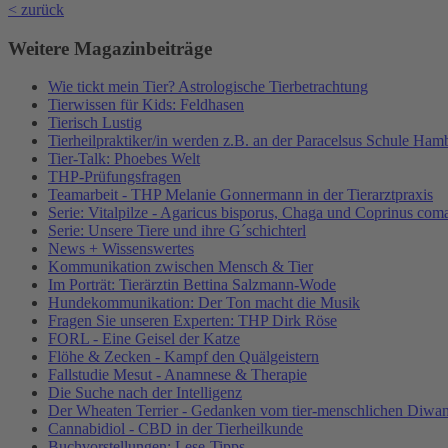
< zurück
Weitere Magazinbeiträge
Wie tickt mein Tier? Astrologische Tierbetrachtung
Tierwissen für Kids: Feldhasen
Tierisch Lustig
Tierheilpraktiker/in werden z.B. an der Paracelsus Schule Ham
Tier-Talk: Phoebes Welt
THP-Prüfungsfragen
Teamarbeit - THP Melanie Gonnermann in der Tierarztpraxis
Serie: Vitalpilze - Agaricus bisporus, Chaga und Coprinus com
Serie: Unsere Tiere und ihre G´schichterl
News + Wissenswertes
Kommunikation zwischen Mensch & Tier
Im Porträt: Tierärztin Bettina Salzmann-Wode
Hundekommunikation: Der Ton macht die Musik
Fragen Sie unseren Experten: THP Dirk Röse
FORL - Eine Geisel der Katze
Flöhe & Zecken - Kampf den Quälgeistern
Fallstudie Mesut - Anamnese & Therapie
Die Suche nach der Intelligenz
Der Wheaten Terrier - Gedanken vom tier-menschlichen Diwa
Cannabidiol - CBD in der Tierheilkunde
Buchvorstellungen: Lese-Tipps