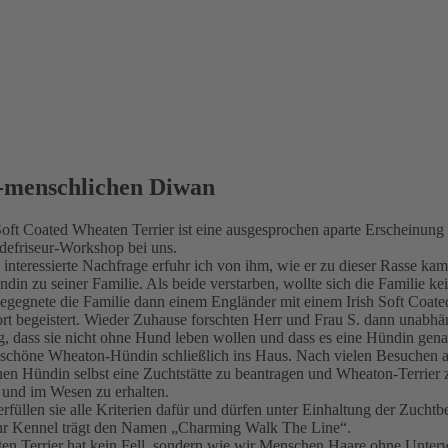
r-menschlichen Diwan
Soft Coated Wheaten Terrier ist eine ausgesprochen aparte Erscheinun
defriseur-Workshop bei uns.
interessierte Nachfrage erfuhr ich von ihm, wie er zu dieser Rasse kam
ndin zu seiner Familie. Als beide verstarben, wollte sich die Familie 
egegnete die Familie dann einem Engländer mit einem Irish Soft Coat
rt begeistert. Wieder Zuhause forschten Herr und Frau S. dann unabhä
ig, dass sie nicht ohne Hund leben wollen und dass es eine Hündin gena
schöne Wheaton-Hündin schließlich ins Haus. Nach vielen Besuchen au
nen Hündin selbst eine Zuchtstätte zu beantragen und Wheaton-Terrier z
 und im Wesen zu erhalten.
erfüllen sie alle Kriterien dafür und dürfen unter Einhaltung der Z
Ihr Kennel trägt den Namen „Charming Walk The Line“.
n Terrier hat kein Fell, sondern wie wir Menschen Haare ohne Unterwo