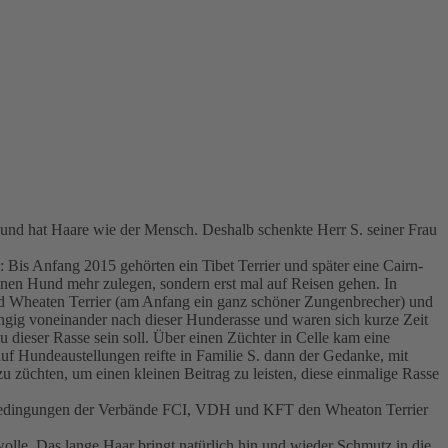
g und hat Haare wie der Mensch. Deshalb schenkte Herr S. seiner Frau
: Bis Anfang 2015 gehörten ein Tibet Terrier und später eine Cairn-
keinen Hund mehr zulegen, sondern erst mal auf Reisen gehen. In
ed Wheaten Terrier (am Anfang ein ganz schöner Zungenbrecher) und
ngig voneinander nach dieser Hunderasse und waren sich kurze Zeit
u dieser Rasse sein soll. Über einen Züchter in Celle kam eine
f Hundeaustellungen reifte in Familie S. dann der Gedanke, mit
u züchten, um einen kleinen Beitrag zu leisten, diese einmalige Rasse
uchtbedingungen der Verbände FCI, VDH und KFT den Wheaton Terrier
lle. Das lange Haar bringt natürlich hin und wieder Schmutz in die