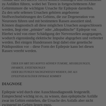
zu Anfällen führen, wobei bei Tieren in fortgeschrittenem Alter
Gehirntumore die wichtigste Ursache für Epilepsie darstellen.
Zu den sehr seltenen Ursachen gehören angeborene
Stoffwechselstörungen des Gehirns, die zur Degeneration von
Neuronen führen und mit bestimmten Rassen assoziiert sind.
Können diagnostisch all diese möglichen Ursachen ausgeschlossen
werden, liegt eine „primäre“ oder „idiopathische“ Epilepsie vor.
Hierbei wird von einer Schädigung der Nervenzellen ausgegangen,
wodurch eigenständig elektrische Impulse abgegeben und verbreitet
werden. Bei einigen Hunderassen liegt dabei eine genetische
Prädisposition vor – diese Form der Epilepsie kann bei diesen
Rassen vererbt werden.
ÜBER EIN MRT DES KOPFES KÖNNEN TUMORE, MISSBILDUNGEN,
INFARKTE, ENTZÜNDUNGEN
ODER BLUTUNGEN NACHGEWIESEN WERDEN, DIE ALS
EPILEPSIEAUSLÖSER INFRAGE KOMMEN
DIAGNOSE
Epilepsie wird durch eine Ausschlussdiagnostik festgestellt.
Entsprechend wichtig ist es, zu wissen, dass epileptische Anfälle
zwar im Gehirn entstehen, die Ursache des Anfalls aber nicht
zwingend im Gehirn liegen muss.