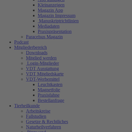
Kleinanzeigen
Magazin App
Magazin Impressum
Manuskriptrichtlinien
Mediadaten
Praxispräsentation
Paracelsus Magazin
Podcast
Mitgliederbereich
Downloads
Mitglied werden
Login-Mitglieder
VDT Ausstattung
VDT Mitgliedskarte
VDT-Werbemittel
Leuchtkasten
Magnetfolie
Praxisfahne
Bestellanfrage
Tierheilkunde
Arbeitskreise
Fallstudien
Gesetze & Rechtliches
Naturheilverfahren