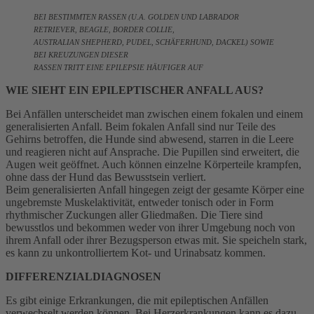
BEI BESTIMMTEN RASSEN (U.A. GOLDEN UND LABRADOR
RETRIEVER, BEAGLE, BORDER COLLIE,
AUSTRALIAN SHEPHERD, PUDEL, SCHÄFERHUND, DACKEL) SOWIE
BEI KREUZUNGEN DIESER
RASSEN TRITT EINE EPILEPSIE HÄUFIGER AUF
WIE SIEHT EIN EPILEPTISCHER ANFALL AUS?
Bei Anfällen unterscheidet man zwischen einem fokalen und einem
generalisierten Anfall. Beim fokalen Anfall sind nur Teile des
Gehirns betroffen, die Hunde sind abwesend, starren in die Leere
und reagieren nicht auf Ansprache. Die Pupillen sind erweitert, die
Augen weit geöffnet. Auch können einzelne Körperteile krampfen,
ohne dass der Hund das Bewusstsein verliert.
Beim generalisierten Anfall hingegen zeigt der gesamte Körper eine
ungebremste Muskelaktivität, entweder tonisch oder in Form
rhythmischer Zuckungen aller Gliedmaßen. Die Tiere sind
bewusstlos und bekommen weder von ihrer Umgebung noch von
ihrem Anfall oder ihrer Bezugsperson etwas mit. Sie speicheln stark,
es kann zu unkontrolliertem Kot- und Urinabsatz kommen.
DIFFERENZIALDIAGNOSEN
Es gibt einige Erkrankungen, die mit epileptischen Anfällen
verwechselt werden können. Bei Herzerkrankungen kann es dazu