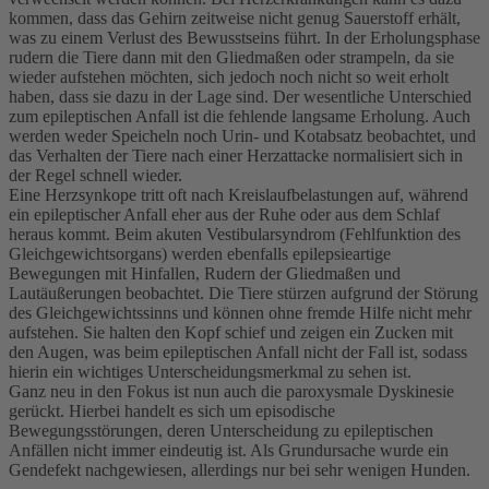
kommen, dass das Gehirn zeitweise nicht genug Sauerstoff erhält,
was zu einem Verlust des Bewusstseins führt. In der Erholungsphase
rudern die Tiere dann mit den Gliedmaßen oder strampeln, da sie
wieder aufstehen möchten, sich jedoch noch nicht so weit erholt
haben, dass sie dazu in der Lage sind. Der wesentliche Unterschied
zum epileptischen Anfall ist die fehlende langsame Erholung. Auch
werden weder Speicheln noch Urin- und Kotabsatz beobachtet, und
das Verhalten der Tiere nach einer Herzattacke normalisiert sich in
der Regel schnell wieder.
Eine Herzsynkope tritt oft nach Kreislaufbelastungen auf, während
ein epileptischer Anfall eher aus der Ruhe oder aus dem Schlaf
heraus kommt. Beim akuten Vestibularsyndrom (Fehlfunktion des
Gleichgewichtsorgans) werden ebenfalls epilepsieartige
Bewegungen mit Hinfallen, Rudern der Gliedmaßen und
Lautäußerungen beobachtet. Die Tiere stürzen aufgrund der Störung
des Gleichgewichtssinns und können ohne fremde Hilfe nicht mehr
aufstehen. Sie halten den Kopf schief und zeigen ein Zucken mit
den Augen, was beim epileptischen Anfall nicht der Fall ist, sodass
hierin ein wichtiges Unterscheidungsmerkmal zu sehen ist.
Ganz neu in den Fokus ist nun auch die paroxysmale Dyskinesie
gerückt. Hierbei handelt es sich um episodische
Bewegungsstörungen, deren Unterscheidung zu epileptischen
Anfällen nicht immer eindeutig ist. Als Grundursache wurde ein
Gendefekt nachgewiesen, allerdings nur bei sehr wenigen Hunden.