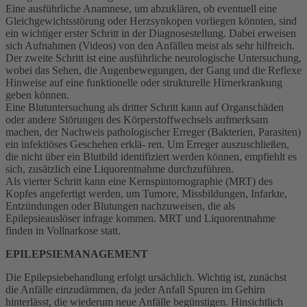
Eine ausführliche Anamnese, um abzuklären, ob eventuell eine
Gleichgewichtsstörung oder Herzsynkopen vorliegen könnten, sind
ein wichtiger erster Schritt in der Diagnosestellung. Dabei erweisen
sich Aufnahmen (Videos) von den Anfällen meist als sehr hilfreich.
Der zweite Schritt ist eine ausführliche neurologische Untersuchung,
wobei das Sehen, die Augenbewegungen, der Gang und die Reflexe
Hinweise auf eine funktionelle oder strukturelle Hirnerkrankung
geben können.
Eine Blutuntersuchung als dritter Schritt kann auf Organschäden
oder andere Störungen des Körperstoffwechsels aufmerksam
machen, der Nachweis pathologischer Erreger (Bakterien, Parasiten)
ein infektiöses Geschehen erklä- ren. Um Erreger auszuschließen,
die nicht über ein Blutbild identifiziert werden können, empfiehlt es
sich, zusätzlich eine Liquorentnahme durchzuführen.
Als vierter Schritt kann eine Kernspintomographie (MRT) des
Kopfes angefertigt werden, um Tumore, Missbildungen, Infarkte,
Entzündungen oder Blutungen nachzuweisen, die als
Epilepsieauslöser infrage kommen. MRT und Liquorentnahme
finden in Vollnarkose statt.
EPILEPSIEMANAGEMENT
Die Epilepsiebehandlung erfolgt ursächlich. Wichtig ist, zunächst
die Anfälle einzudämmen, da jeder Anfall Spuren im Gehirn
hinterlässt, die wiederum neue Anfälle begünstigen. Hinsichtlich