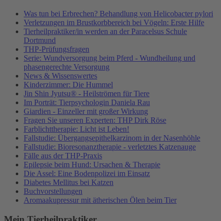
Was tun bei Erbrechen? Behandlung von Helicobacter pylori
Verletzungen im Brustkorbbereich bei Vögeln: Erste Hilfe
Tierheilpraktiker/in werden an der Paracelsus Schule
Dortmund
THP-Prüfungsfragen
Serie: Wundversorgung beim Pferd - Wundheilung und
phasengerechte Versorgung
News & Wissenswertes
Kinderzimmer: Die Hummel
Jin Shin Jyutsu® - Heilströmen für Tiere
Im Porträt: Tierpsychologin Daniela Rau
Giardien - Einzeller mit großer Wirkung
Fragen Sie unseren Experten: THP Dirk Röse
Farblichttherapie: Licht ist Leben!
Fallstudie: Übergangsepithelkarzinom in der Nasenhöhle
Fallstudie: Bioresonanztherapie - verletztes Katzenauge
Fälle aus der THP-Praxis
Epilepsie beim Hund: Ursachen & Therapie
Die Assel: Eine Bodenpolizei im Einsatz
Diabetes Mellitus bei Katzen
Buchvorstellungen
Aromaakupressur mit ätherischen Ölen beim Tier
Mein Tierheilpraktiker