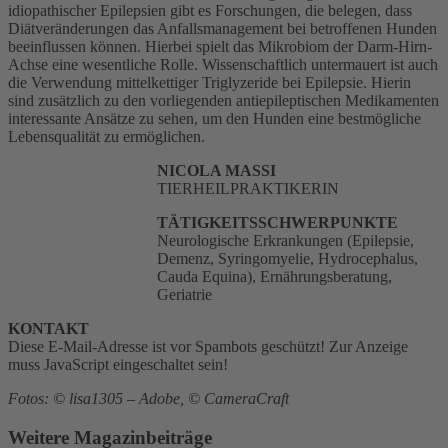
idiopathischer Epilepsien gibt es Forschungen, die belegen, dass
Diätveränderungen das Anfallsmanagement bei betroffenen Hunden
beeinflussen können. Hierbei spielt das Mikrobiom der Darm-Hirn-
Achse eine wesentliche Rolle. Wissenschaftlich untermauert ist auch
die Verwendung mittelkettiger Triglyzeride bei Epilepsie. Hierin
sind zusätzlich zu den vorliegenden antiepileptischen Medikamenten
interessante Ansätze zu sehen, um den Hunden eine bestmögliche
Lebensqualität zu ermöglichen.
NICOLA MASSI
TIERHEILPRAKTIKERIN
TÄTIGKEITSSCHWERPUNKTE
Neurologische Erkrankungen (Epilepsie,
Demenz, Syringomyelie, Hydrocephalus,
Cauda Equina), Ernährungsberatung,
Geriatrie
KONTAKT
Diese E-Mail-Adresse ist vor Spambots geschützt! Zur Anzeige
muss JavaScript eingeschaltet sein!
Fotos: © lisa1305 – Adobe, © CameraCraft
Weitere Magazinbeiträge