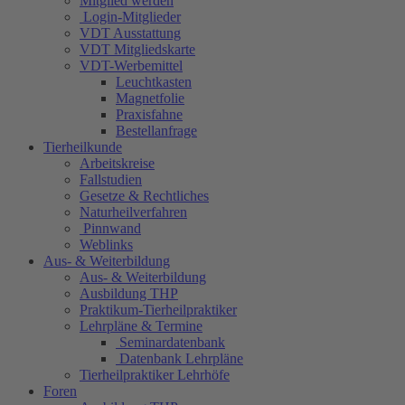
Mitglied werden
Login-Mitglieder
VDT Ausstattung
VDT Mitgliedskarte
VDT-Werbemittel
Leuchtkasten
Magnetfolie
Praxisfahne
Bestellanfrage
Tierheilkunde
Arbeitskreise
Fallstudien
Gesetze & Rechtliches
Naturheilverfahren
Pinnwand
Weblinks
Aus- & Weiterbildung
Aus- & Weiterbildung
Ausbildung THP
Praktikum-Tierheilpraktiker
Lehrpläne & Termine
Seminardatenbank
Datenbank Lehrpläne
Tierheilpraktiker Lehrhöfe
Foren