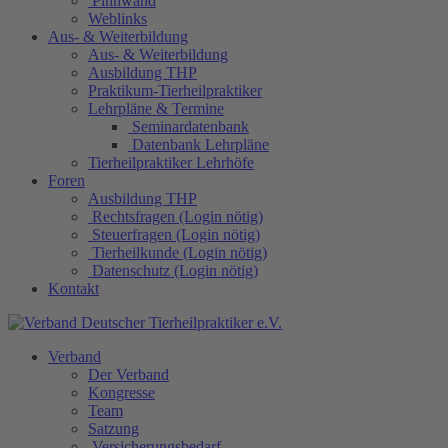
Pinnwand
Weblinks
Aus- & Weiterbildung
Aus- & Weiterbildung
Ausbildung THP
Praktikum-Tierheilpraktiker
Lehrpläne & Termine
Seminardatenbank
Datenbank Lehrpläne
Tierheilpraktiker Lehrhöfe
Foren
Ausbildung THP
Rechtsfragen (Login nötig)
Steuerfragen (Login nötig)
Tierheilkunde (Login nötig)
Datenschutz (Login nötig)
Kontakt
Verband
Der Verband
Kongresse
Team
Satzung
Versicherungsbedarf