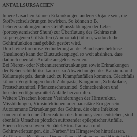
ANFALLSURSACHEN
Innere Ursachen können Erkrankungen anderer Organe sein, die
Stoffwechselstörungen bewirken. So können z.B.
Lebererkrankungen oder Gefäßmissbildungen der Leber
(portosystemischer Shunt) zur Überflutung des Gehirns mit
körpereigenen Giftstoffen (Ammoniak) führen, wodurch die
Gehirnfunktion maßgeblich gestört wird.
Durch eine tumoröse Veränderung an der Bauchspeicheldrüse
(Insulinom) kann der Blutzuckerspiegel so weit absinken, dass
dadurch ebenfalls Anfälle ausgelöst werden.
Bei Nieren- oder Nebennierenerkrankungen sowie Erkrankungen
der Nebenschilddrüse kann es zu Abweichungen des Kalzium- und
Kaliumspiegels, damit auch zu Krampfanfällen kommen. Gleichfalls
können Vergiftungen durch Zahnpasta, Kaugummi, Schokolade,
Frostschutzmittel, Pflanzenschutzmittel, Schneckenkorn und
Insektenvertilgungsmittel Anfälle hervorrufen.
Weitere Ursachen können Veränderungen der Hirnstruktur,
Missbildungen, Virusinfektionen oder parasitäre Erreger sein.
Autoimmune Erkrankungen des Gehirns, die ohne Infektion,
sondern durch eine Überreaktion des Immunsystems entstehen, sind
ebenfalls Ursachen plötzlich auftretender epileptischer Anfälle.
Ebenso lösen schwere Schädel-Hirn-Traumata und
Gehirnverletzungen, die „Narben“ im Hirngewebe hinterlassen,
Anfälle aus. Bei älteren Tieren können Blutungen und Hirninfarkte