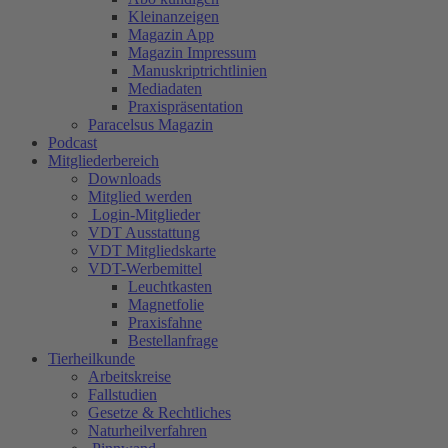
Kleinanzeigen
Magazin App
Magazin Impressum
Manuskriptrichtlinien
Mediadaten
Praxispräsentation
Paracelsus Magazin
Podcast
Mitgliederbereich
Downloads
Mitglied werden
Login-Mitglieder
VDT Ausstattung
VDT Mitgliedskarte
VDT-Werbemittel
Leuchtkasten
Magnetfolie
Praxisfahne
Bestellanfrage
Tierheilkunde
Arbeitskreise
Fallstudien
Gesetze & Rechtliches
Naturheilverfahren