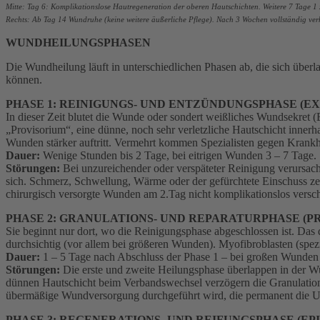
Mitte: Tag 6: Komplikationslose Hautregeneration der oberen Hautschichten. Weitere 7 Tage 1 
Rechts: Ab Tag 14 Wundruhe (keine weitere äußerliche Pflege). Nach 3 Wochen vollständig ver
WUNDHEILUNGSPHASEN
Die Wundheilung läuft in unterschiedlichen Phasen ab, die sich übe
können.
PHASE 1: REINIGUNGS- UND ENTZÜNDUNGSPHASE (E
In dieser Zeit blutet die Wunde oder sondert weißliches Wundsekret (
„Provisorium“, eine dünne, noch sehr verletzliche Hautschicht innerh
Wunden stärker auftritt. Vermehrt kommen Spezialisten gegen Krank
Dauer:
Wenige Stunden bis 2 Tage, bei eitrigen Wunden 3 – 7 Tage.
Störungen:
Bei unzureichender oder verspäteter Reinigung verursach
sich. Schmerz, Schwellung, Wärme oder der gefürchtete Einschuss zei
chirurgisch versorgte Wunden am 2.Tag nicht komplikationslos verschlo
PHASE 2: GRANULATIONS- UND REPARATURPHASE (P
Sie beginnt nur dort, wo die Reinigungsphase abgeschlossen ist. Das
durchsichtig (vor allem bei größeren Wunden). Myofibroblasten (sp
Dauer:
1 – 5 Tage nach Abschluss der Phase 1 – bei großen Wunde
Störungen:
Die erste und zweite Heilungsphase überlappen in der W
dünnen Hautschicht beim Verbandswechsel verzögern die Granulation.
übermäßige Wundversorgung durchgeführt wird, die permanent die Un
PHASE 3: REGENERATIONS- UND REIFUNGSPHASE (EP