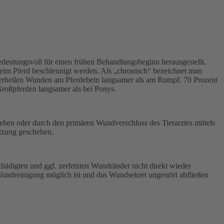
bedeutungsvoll für einen frühen Behandlungsbeginn herausgestellt.
im Pferd beschleunigt werden. Als „chronisch“ bezeichnet man
, verheilen Wunden am Pferdebein langsamer als am Rumpf. 70 Prozent
roßpferden langsamer als bei Ponys.
en oder durch den primären Wundverschluss des Tierarztes mittels
etzung geschehen.
hädigten und ggf. zerfetzten Wundränder nicht direkt wieder
Wundreinigung möglich ist und das Wundsekret ungestört abfließen