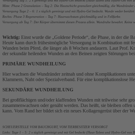
Versorgung Tag 1: 2 x gereinigt und mit Hydro-Gel bedeckt (Haut-Talent und Hydro-Gel von 
Mitte: Phase 2 Granulation – Tag 2: Die Hautschicht granuliert gleichmäßig, die Wundränder 
Versorgung Tage 2 – 6: 1 x täglich gereinigt und mit Hydro-Gel bedeckt. Wunde weder berühr
Rechts: Phase 3 Regeneration – Tag 7: Haarwachstum gleichmäßig und in Fellfarbe.
Versorgung ab Tag 7: Der Körper übernimmt diesen Prozess allein. Wundruhe bewahrt. Keine we
Wichtig:
Einst wurde die „Goldene Periode“, die Phase, in der die Ba
Heute kann durch frühestmögliche Versorgung in Kombination mit f
Wunden beim Pferd, die länger als 8 Wochen andauern. Laut Prof. Kno
der sekundär heilenden Wunden an den Beinen zeigten Störungen bei 
PRIMÄRE WUNDHEILUNG
Hier wachsen die Wundränder zeitnah und ohne Komplikationen unter
Klammern, Naht oder Spezialverband. Für eine komplikationslose Hei
SEKUNDÄRE WUNDHEILUNG
Bei großflächigen und/oder klaffenden Wunden mit teilweise sehr gr
zusammenwachsen oder genäht werden. Das heißt, sie bleiben offen un
kann. Vom Rand her bildet sich ein neues Kollagengerüst über der W
SCHEUERSTELLE VOM BAUCHGURT, VOM TIERBESITZER VERSORGT
Links: Tage 1 – 5: 2 x täglich gereinigt und mit Gel bedeckt (Haut-Talent und Hydro-Gel von