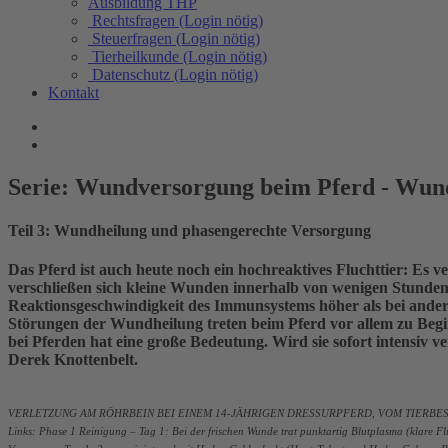
Ausbildung THP
Rechtsfragen (Login nötig)
Steuerfragen (Login nötig)
Tierheilkunde (Login nötig)
Datenschutz (Login nötig)
Kontakt
Serie: Wundversorgung beim Pferd - Wun
Teil 3: Wundheilung und phasengerechte Versorgung
Das Pferd ist auch heute noch ein hochreaktives Fluchttier: Es v
verschließen sich kleine Wunden innerhalb von wenigen Stunden.
Reaktionsgeschwindigkeit des Immunsystems höher als bei anderen
Störungen der Wundheilung treten beim Pferd vor allem zu Begi
bei Pferden hat eine große Bedeutung. Wird sie sofort intensiv ve
Derek Knottenbelt.
VERLETZUNG AM RÖHRBEIN BEI EINEM 14-JÄHRIGEN DRESSURPFERD, VOM TIERBE
Links: Phase 1 Reinigung – Tag 1: Bei der frischen Wunde trat punktartig Blutplasma (klare Flü