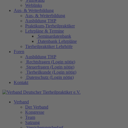
Pinnwand
Weblinks
Aus- & Weiterbildung
Aus- & Weiterbildung
Ausbildung THP
Praktikum-Tierheilpraktiker
Lehrpläne & Termine
Seminardatenbank
Datenbank Lehrpläne
Tierheilpraktiker Lehrhöfe
Foren
Ausbildung THP
Rechtsfragen (Login nötig)
Steuerfragen (Login nötig)
Tierheilkunde (Login nötig)
Datenschutz (Login nötig)
Kontakt
Verband
Der Verband
Kongresse
Team
Satzung
Versicherungsbedarf