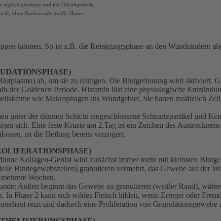
x täglich gereinigt
und mit Gel abgedeckt.
heilt, ohne Narben
oder weiße Haare.
rlappen können. So ist z.B. die Reinigungsphase an den Wundrändern a
XUDATIONSPHASE)
Blutplasma) ab, um sie zu reinigen. Die Blutgerinnung wird aktiviert. 
alb der Goldenen Periode. Histamin löst eine physiologische Entzündung
heitskeime wie Makrophagen ins Wundgebiet. Sie bauen zusätzlich Zel
en unter der dünnen Schicht eingeschlossene Schmutzpartikel und Keim
gen sich. Eine feste Kruste am 2.Tag ist ein Zeichen des Austrocknens
ssen, ist die Heilung bereits verzögert.
ROLIFERATIONSPHASE)
 dünne Kollagen-Gerüst wird zunächst immer mehr mit kleinsten Blutge
ezielle Bindegewebszellen) granulieren vermehrt, das Gewebe auf der
n mehrere Wochen.
unde: Außen beginnt das Gewebe zu granulieren (weißer Rand), währen
 In Phase 2 kann sich wildes Fleisch bilden, wenn Erreger oder Fremd
terhaut reizt und dadurch eine Proliferation von Granulationsgewebe
ITHELISIERUNGSPHASE)