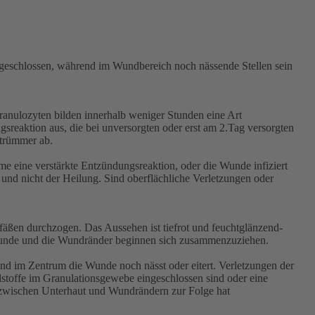
bgeschlossen, während im Wundbereich noch nässende Stellen sein
Granulozyten bilden innerhalb weniger Stunden eine Art
sreaktion aus, die bei unversorgten oder erst am 2.Tag versorgten
ltrümmer ab.
e eine verstärkte Entzündungsreaktion, oder die Wunde infiziert
 und nicht der Heilung. Sind oberflächliche Verletzungen oder
fäßen durchzogen. Das Aussehen ist tiefrot und feuchtglänzend-
 Wunde und die Wundränder beginnen sich zusammenzuziehen.
d im Zentrum die Wunde noch nässt oder eitert. Verletzungen der
stoffe im Granulationsgewebe eingeschlossen sind oder eine
 zwischen Unterhaut und Wundrändern zur Folge hat