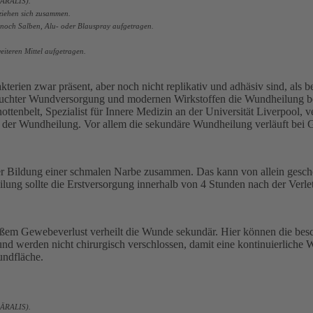
BÄRALIS).
ziehen sich zusammen.
t noch Salben,
Alu- oder Blauspray aufgetragen.
iteren Mittel aufgetragen.
kterien zwar präsent, aber noch nicht replikativ und adhäsiv sind, als 
euchter Wundversorgung und modernen Wirkstoffen die Wundheilung be
ttenbelt, Spezialist für Innere Medizin an der Universität Liverpool
der Wundheilung. Vor allem die sekundäre Wundheilung verläuft bei G
 Bildung einer schmalen Narbe zusammen. Das kann von allein gescheh
lung sollte die Erstversorgung innerhalb von 4 Stunden nach der Verl
oßem Gewebeverlust verheilt die Wunde sekundär. Hier können die besc
d werden nicht chirurgisch verschlossen, damit eine kontinuierliche 
undfläche.
 BÄRALIS).