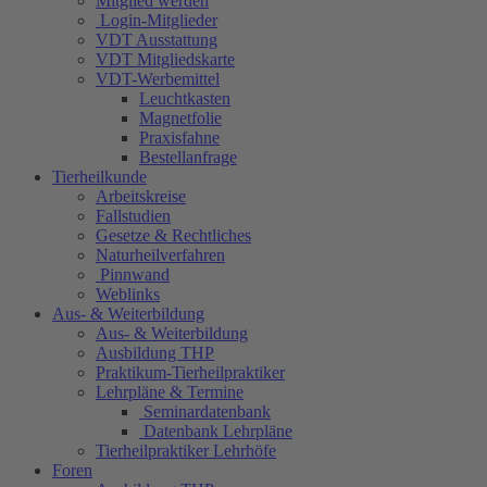
Mitglied werden
Login-Mitglieder
VDT Ausstattung
VDT Mitgliedskarte
VDT-Werbemittel
Leuchtkasten
Magnetfolie
Praxisfahne
Bestellanfrage
Tierheilkunde
Arbeitskreise
Fallstudien
Gesetze & Rechtliches
Naturheilverfahren
Pinnwand
Weblinks
Aus- & Weiterbildung
Aus- & Weiterbildung
Ausbildung THP
Praktikum-Tierheilpraktiker
Lehrpläne & Termine
Seminardatenbank
Datenbank Lehrpläne
Tierheilpraktiker Lehrhöfe
Foren