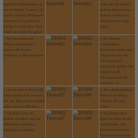
eigentlich nichts anderes als
anders als die meisten
ein einfarbiger Leopard. Die
anderen Katzenrassen –
dunkle Färbung (Melanose)
ist nicht wasserscheu
kommt bei Leoparden so
und schwimmt sogar
häufig vor, dass diese Tiere
gerne.
früher als eigene Art galten.
3. Mit Ausnahme des
4. Die Skelette
Margay (Baumozelot)
verschiedener
klettern alle Katzen
Katzenarten sehen sich
rückwärts an Bäumen herab.
(abgesehen von der
Schwanzlänge)
erstaunlich ähnlich. Der
Gepard hat 28
Schwanzwirbel, der
Luchs nur 14.
5. Auf der Isle of Man (GB)
6. Die schildpattfarbige
leben Katzen ohne Schwanz.
Katze ist dreifarbig:
Die sog. Manxkatze entstand
Schwarz, Rot und
aufgrund einer Mutation.
Creme.
7. Die Katze kann die
8. Das Gehör einer
Krallen einziehen und das
Katze ist besser als das
hilft ihnen, fast lautlos
eines Hundes, und
schleichen zu können.
Katzen können zwei
Oktaven höher hören