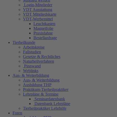
Mitglied werden
Login-Mitglieder
VDT Ausstattung
VDT Mitgliedskarte
VDT-Werbemittel
Leuchtkasten
Magnetfolie
Praxisfahne
Bestellanfrage
Tierheilkunde
Arbeitskreise
Fallstudien
Gesetze & Rechtliches
Naturheilverfahren
Pinnwand
Weblinks
Aus- & Weiterbildung
Aus- & Weiterbildung
Ausbildung THP
Praktikum-Tierheilpraktiker
Lehrpläne & Termine
Seminardatenbank
Datenbank Lehrpläne
Tierheilpraktiker Lehrhöfe
Foren