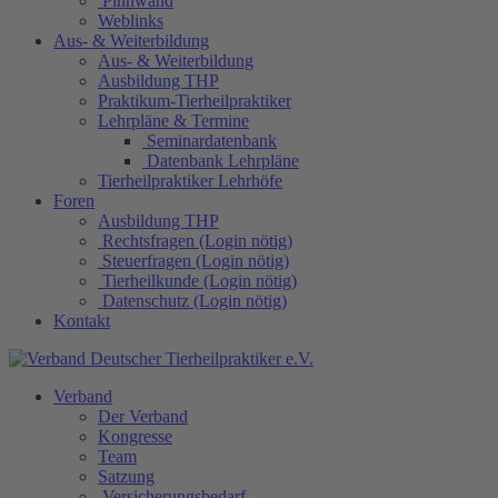
Pinnwand
Weblinks
Aus- & Weiterbildung
Aus- & Weiterbildung
Ausbildung THP
Praktikum-Tierheilpraktiker
Lehrpläne & Termine
Seminardatenbank
Datenbank Lehrpläne
Tierheilpraktiker Lehrhöfe
Foren
Ausbildung THP
Rechtsfragen (Login nötig)
Steuerfragen (Login nötig)
Tierheilkunde (Login nötig)
Datenschutz (Login nötig)
Kontakt
Verband
Der Verband
Kongresse
Team
Satzung
Versicherungsbedarf