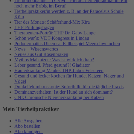
Tierhomöopathie – TCVM – Pferde-Tierheilpraktikerin: Für
noch mehr Erfolg im Beruf
Tierheilpraktiker/in werden z. B. an der Paracelsus Schule
Köln
Tier des Monats: Schäferhund-Mix Kira
THP-Prüfungsfragen
Therapeuten-Porträt: THP Dr. Gaby Lange
Schön war´s: VDT-Kongress in Lindau
Pododermatitis Ulcerosa: Fallbeispiel Meerschweinchen
News + Wissenswertes
Neues aus Gut Rosenbraken
Mythos Maikatzen: Was ist wirklich dran?
Leber gesund, Pferd gesund?! Gladiator
Hauterkrankung Mauke: THP-Labor Vetscreen
Gesund und lecker kochen für Hunde, Katzen, Nager und
Vögel
Dunkelfeldmikroskopie: Soforthilfe für die tägliche Praxis
Dominanzverhalten: Ist der Hund an sich dominant?
CNI: Chronische Nierenerkrankung bei Katzen
Mein Tierheilpraktiker
Alle Ausgaben
Abo bestellen
Abo kündigen