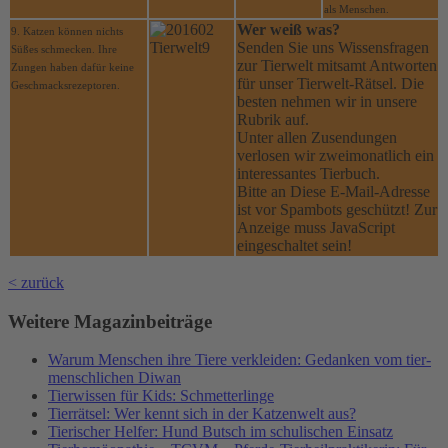
als Menschen.
Wer weiß was?
9. Katzen können nichts
Senden Sie uns Wissensfragen
Süßes schmecken. Ihre
zur Tierwelt mitsamt Antworten
Zungen haben dafür keine
für unser Tierwelt-Rätsel. Die
Geschmacksrezeptoren.
besten nehmen wir in unsere
Rubrik auf.
Unter allen Zusendungen
verlosen wir zweimonatlich ein
interessantes Tierbuch.
Bitte an
Diese E-Mail-Adresse
ist vor Spambots geschützt! Zur
Anzeige muss JavaScript
eingeschaltet sein!
< zurück
Weitere Magazinbeiträge
Warum Menschen ihre Tiere verkleiden: Gedanken vom tier-
menschlichen Diwan
Tierwissen für Kids: Schmetterlinge
Tierrätsel: Wer kennt sich in der Katzenwelt aus?
Tierischer Helfer: Hund Butsch im schulischen Einsatz