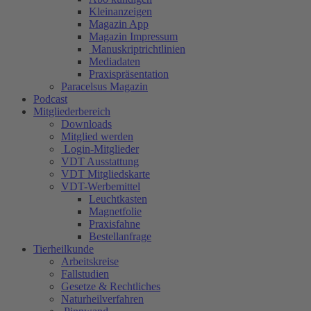
Kleinanzeigen
Magazin App
Magazin Impressum
Manuskriptrichtlinien
Mediadaten
Praxispräsentation
Paracelsus Magazin
Podcast
Mitgliederbereich
Downloads
Mitglied werden
Login-Mitglieder
VDT Ausstattung
VDT Mitgliedskarte
VDT-Werbemittel
Leuchtkasten
Magnetfolie
Praxisfahne
Bestellanfrage
Tierheilkunde
Arbeitskreise
Fallstudien
Gesetze & Rechtliches
Naturheilverfahren