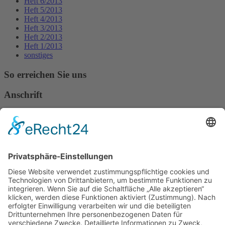
Heft 6/2013
Heft 5/2013
Heft 4/2013
Heft 3/2013
Heft 2/2013
Heft 1/2013
sonstiges
So erreichen Sie uns
Anschrift
Verband Deutscher Tierheilpraktiker e.V.
Verbandsverwaltung
Am Rosenbraken 12
31547 Loccum
E-Mail
Diese E-Mail-Adresse ist vor Spambots geschützt! Zur Anzeige
muss JavaScript eingeschaltet sein!
Diese E-Mail-Adresse ist vor Spambots geschützt! Zur Anzeige
muss JavaScript eingeschaltet sein!