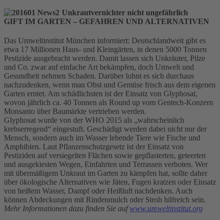
Unkrautvernichter nicht ungefährlich
GIFT IM GARTEN – GEFAHREN UND ALTERNATIVEN
Das Umweltinstitut München informiert: Deutschlandweit gibt es
etwa 17 Millionen Haus- und Kleingärten, in denen 5000 Tonnen
Pestizide ausgebracht werden. Damit lassen sich Unkräuter, Pilze
und Co. zwar auf einfache Art bekämpfen, doch Umwelt und
Gesundheit nehmen Schaden. Darüber lohnt es sich durchaus
nachzudenken, wenn man Obst und Gemüse frisch aus dem eigenen
Garten erntet. Am schädlichsten ist der Einsatz von Glyphosat,
wovon jährlich ca. 40 Tonnen als Round up vom Gentech-Konzern
Monsanto über Baumärkte vertrieben werden.
Glyphosat wurde von der WHO 2015 als „wahrscheinlich
krebserregend“ eingestuft. Geschädigt werden dabei nicht nur der
Mensch, sondern auch im Wasser lebende Tiere wie Fische und
Amphibien. Laut Pflanzenschutzgesetz ist der Einsatz von
Pestiziden auf versiegelten Flächen sowie gepflasterten, geteerten
und ausgekiesten Wegen, Einfahrten und Terrassen verboten. Wer
mit übermäßigem Unkraut im Garten zu kämpfen hat, sollte daher
über ökologische Alternativen wie Jäten, Fugen kratzen oder Einsatz
von heißem Wasser, Dampf oder Heißluft nachdenken. Auch
können Abdeckungen mit Rindenmulch oder Stroh hilfreich sein.
Mehr Informationen dazu finden Sie auf
www.umweltinstitut.org