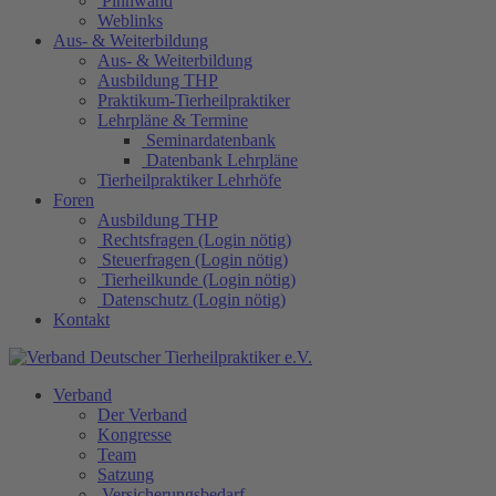
Pinnwand
Weblinks
Aus- & Weiterbildung
Aus- & Weiterbildung
Ausbildung THP
Praktikum-Tierheilpraktiker
Lehrpläne & Termine
Seminardatenbank
Datenbank Lehrpläne
Tierheilpraktiker Lehrhöfe
Foren
Ausbildung THP
Rechtsfragen (Login nötig)
Steuerfragen (Login nötig)
Tierheilkunde (Login nötig)
Datenschutz (Login nötig)
Kontakt
Verband
Der Verband
Kongresse
Team
Satzung
Versicherungsbedarf