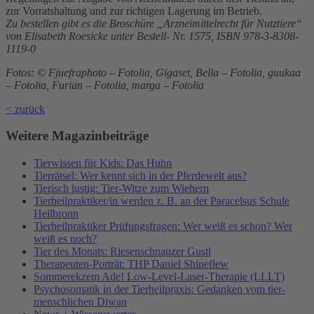
zur Vorratshaltung und zur richtigen Lagerung im Betrieb.
Zu bestellen gibt es die Broschüre „Arzneimittelrecht für Nutztiere“
von Elisabeth Roesicke unter Bestell- Nr. 1575, ISBN 978-3-8308-
1119-0
Fotos: © Fjuefraphoto – Fotolia, Gigaset, Bella – Fotolia, guukaa
– Fotolia, Furian – Fotolia, marga – Fotolia
< zurück
Weitere Magazinbeiträge
Tierwissen für Kids: Das Huhn
Tierrätsel: Wer kennt sich in der Pferdewelt aus?
Tierisch lustig: Tier-Witze zum Wiehern
Tierheilpraktiker/in werden z. B. an der Paracelsus Schule
Heilbronn
Tierheilpraktiker Prüfungsfragen: Wer weiß es schon? Wer
weiß es noch?
Tier des Monats: Riesenschnauzer Gustl
Therapeuten-Porträt: THP Daniel Shineflew
Sommerekzem Ade! Low-Level-Laser-Therapie (LLLT)
Psychosomatik in der Tierheilpraxis: Gedanken vom tier-
menschlichen Diwan