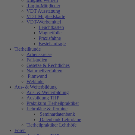
Mitglied werden
Login-Mitglieder
VDT Ausstattung
VDT Mitgliedskarte
VDT-Werbemittel
Leuchtkasten
Magnetfolie
Praxisfahne
Bestellanfrage
Tierheilkunde
Arbeitskreise
Fallstudien
Gesetze & Rechtliches
Naturheilverfahren
Pinnwand
Weblinks
Aus- & Weiterbildung
Aus- & Weiterbildung
Ausbildung THP
Praktikum-Tierheilpraktiker
Lehrpläne & Termine
Seminardatenbank
Datenbank Lehrpläne
Tierheilpraktiker Lehrhöfe
Foren