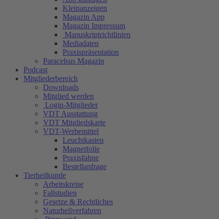
Kleinanzeigen
Magazin App
Magazin Impressum
Manuskriptrichtlinien
Mediadaten
Praxispräsentation
Paracelsus Magazin
Podcast
Mitgliederbereich
Downloads
Mitglied werden
Login-Mitglieder
VDT Ausstattung
VDT Mitgliedskarte
VDT-Werbemittel
Leuchtkasten
Magnetfolie
Praxisfahne
Bestellanfrage
Tierheilkunde
Arbeitskreise
Fallstudien
Gesetze & Rechtliches
Naturheilverfahren