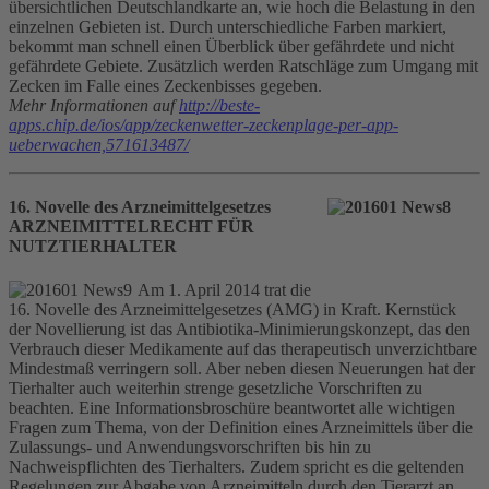
übersichtlichen Deutschlandkarte an, wie hoch die Belastung in den
einzelnen Gebieten ist. Durch unterschiedliche Farben markiert,
bekommt man schnell einen Überblick über gefährdete und nicht
gefährdete Gebiete. Zusätzlich werden Ratschläge zum Umgang mit
Zecken im Falle eines Zeckenbisses gegeben.
Mehr Informationen auf
http://beste-
apps.chip.de/ios/app/zeckenwetter-zeckenplage-per-app-
ueberwachen,571613487/
16. Novelle des Arzneimittelgesetzes
ARZNEIMITTELRECHT FÜR
NUTZTIERHALTER
Am 1. April 2014 trat die
16. Novelle des Arzneimittelgesetzes (AMG) in Kraft. Kernstück
der Novellierung ist das Antibiotika-Minimierungskonzept, das den
Verbrauch dieser Medikamente auf das therapeutisch unverzichtbare
Mindestmaß verringern soll. Aber neben diesen Neuerungen hat der
Tierhalter auch weiterhin strenge gesetzliche Vorschriften zu
beachten. Eine Informationsbroschüre beantwortet alle wichtigen
Fragen zum Thema, von der Definition eines Arzneimittels über die
Zulassungs- und Anwendungsvorschriften bis hin zu
Nachweispflichten des Tierhalters. Zudem spricht es die geltenden
Regelungen zur Abgabe von Arzneimitteln durch den Tierarzt an,