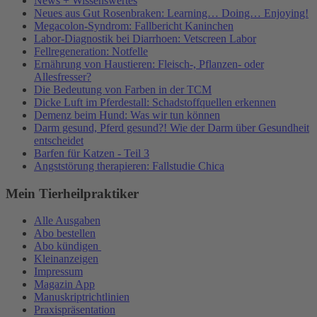
News + Wissenswertes
Neues aus Gut Rosenbraken: Learning… Doing… Enjoying!
Megacolon-Syndrom: Fallbericht Kaninchen
Labor-Diagnostik bei Diarrhoen: Vetscreen Labor
Fellregeneration: Notfelle
Ernährung von Haustieren: Fleisch-, Pflanzen- oder
Allesfresser?
Die Bedeutung von Farben in der TCM
Dicke Luft im Pferdestall: Schadstoffquellen erkennen
Demenz beim Hund: Was wir tun können
Darm gesund, Pferd gesund?! Wie der Darm über Gesundheit
entscheidet
Barfen für Katzen - Teil 3
Angststörung therapieren: Fallstudie Chica
Mein Tierheilpraktiker
Alle Ausgaben
Abo bestellen
Abo kündigen
Kleinanzeigen
Impressum
Magazin App
Manuskriptrichtlinien
Praxispräsentation