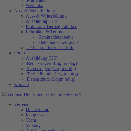
Pinnwand
Weblinks
Aus- & Weiterbildung
Aus- & Weiterbildung
Ausbildung THP
Praktikum-Tierheilpraktiker
Lehrpläne & Termine
Seminardatenbank
Datenbank Lehrpläne
Tierheilpraktiker Lehrhöfe
Foren
Ausbildung THP
Rechtsfragen (Login nötig)
Steuerfragen (Login nötig)
Tierheilkunde (Login nötig)
Datenschutz (Login nötig)
Kontakt
Verband
Der Verband
Kongresse
Team
Satzung
Versicherungsbedarf