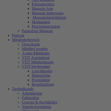
Kleinanzeigen
Magazin App
Magazin Impressum
Manuskriptrichtlinien
Mediadaten
Praxispräsentation
Paracelsus Magazin
Podcast
Mitgliederbereich
Downloads
Mitglied werden
Login-Mitglieder
VDT Ausstattung
VDT Mitgliedskarte
VDT-Werbemittel
Leuchtkasten
Magnetfolie
Praxisfahne
Bestellanfrage
Tierheilkunde
Arbeitskreise
Fallstudien
Gesetze & Rechtliches
Naturheilverfahren