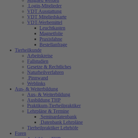
Mitglied werden
Login-Mitglieder
VDT Ausstattung
VDT Mitgliedskarte
VDT-Werbemittel
Leuchtkasten
Magnetfolie
Praxisfahne
Bestellanfrage
Tierheilkunde
Arbeitskreise
Fallstudien
Gesetze & Rechtliches
Naturheilverfahren
Pinnwand
Weblinks
Aus- & Weiterbildung
Aus- & Weiterbildung
Ausbildung THP
Praktikum-Tierheilpraktiker
Lehrpläne & Termine
Seminardatenbank
Datenbank Lehrpläne
Tierheilpraktiker Lehrhöfe
Foren