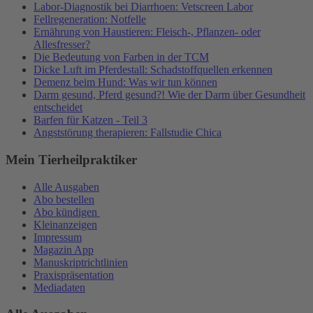
Labor-Diagnostik bei Diarrhoen: Vetscreen Labor
Fellregeneration: Notfelle
Ernährung von Haustieren: Fleisch-, Pflanzen- oder
Allesfresser?
Die Bedeutung von Farben in der TCM
Dicke Luft im Pferdestall: Schadstoffquellen erkennen
Demenz beim Hund: Was wir tun können
Darm gesund, Pferd gesund?! Wie der Darm über Gesundheit
entscheidet
Barfen für Katzen - Teil 3
Angststörung therapieren: Fallstudie Chica
Mein Tierheilpraktiker
Alle Ausgaben
Abo bestellen
Abo kündigen
Kleinanzeigen
Impressum
Magazin App
Manuskriptrichtlinien
Praxispräsentation
Mediadaten