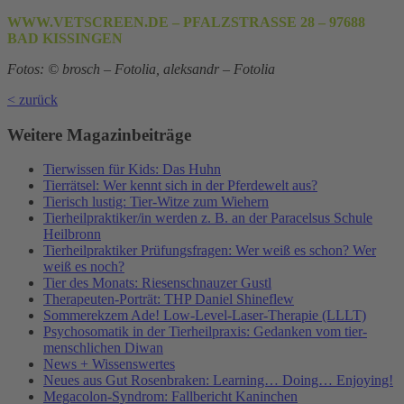
WWW.VETSCREEN.DE – PFALZSTRASSE 28 – 97688
BAD KISSINGEN
Fotos: © brosch – Fotolia, aleksandr – Fotolia
< zurück
Weitere Magazinbeiträge
Tierwissen für Kids: Das Huhn
Tierrätsel: Wer kennt sich in der Pferdewelt aus?
Tierisch lustig: Tier-Witze zum Wiehern
Tierheilpraktiker/in werden z. B. an der Paracelsus Schule
Heilbronn
Tierheilpraktiker Prüfungsfragen: Wer weiß es schon? Wer
weiß es noch?
Tier des Monats: Riesenschnauzer Gustl
Therapeuten-Porträt: THP Daniel Shineflew
Sommerekzem Ade! Low-Level-Laser-Therapie (LLLT)
Psychosomatik in der Tierheilpraxis: Gedanken vom tier-
menschlichen Diwan
News + Wissenswertes
Neues aus Gut Rosenbraken: Learning… Doing… Enjoying!
Megacolon-Syndrom: Fallbericht Kaninchen