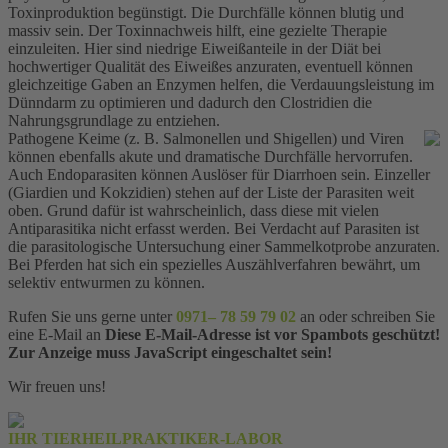
Toxinproduktion begünstigt. Die Durchfälle können blutig und
massiv sein. Der Toxinnachweis hilft, eine gezielte Therapie
einzuleiten. Hier sind niedrige Eiweißanteile in der Diät bei
hochwertiger Qualität des Eiweißes anzuraten, eventuell können
gleichzeitige Gaben an Enzymen helfen, die Verdauungsleistung im
Dünndarm zu optimieren und dadurch den Clostridien die
Nahrungsgrundlage zu entziehen.
Pathogene Keime (z. B. Salmonellen und Shigellen) und Viren
können ebenfalls akute und dramatische Durchfälle hervorrufen.
Auch Endoparasiten können Auslöser für Diarrhoen sein. Einzeller
(Giardien und Kokzidien) stehen auf der Liste der Parasiten weit
oben. Grund dafür ist wahrscheinlich, dass diese mit vielen
Antiparasitika nicht erfasst werden. Bei Verdacht auf Parasiten ist
die parasitologische Untersuchung einer Sammelkotprobe anzuraten.
Bei Pferden hat sich ein spezielles Auszählverfahren bewährt, um
selektiv entwurmen zu können.
Rufen Sie uns gerne unter
0971– 78 59 79 02
an oder schreiben Sie
eine E-Mail an
Diese E-Mail-Adresse ist vor Spambots geschützt!
Zur Anzeige muss JavaScript eingeschaltet sein!
Wir freuen uns!
IHR TIERHEILPRAKTIKER-LABOR