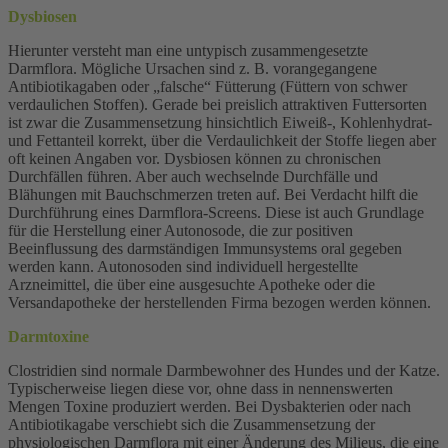
Dysbiosen
Hierunter versteht man eine untypisch zusammengesetzte
Darmflora. Mögliche Ursachen sind z. B. vorangegangene
Antibiotikagaben oder „falsche“ Fütterung (Füttern von schwer
verdaulichen Stoffen). Gerade bei preislich attraktiven Futtersorten
ist zwar die Zusammensetzung hinsichtlich Eiweiß-, Kohlenhydrat-
und Fettanteil korrekt, über die Verdaulichkeit der Stoffe liegen aber
oft keinen Angaben vor. Dysbiosen können zu chronischen
Durchfällen führen. Aber auch wechselnde Durchfälle und
Blähungen mit Bauchschmerzen treten auf. Bei Verdacht hilft die
Durchführung eines Darmflora-Screens. Diese ist auch Grundlage
für die Herstellung einer Autonosode, die zur positiven
Beeinflussung des darmständigen Immunsystems oral gegeben
werden kann. Autonosoden sind individuell hergestellte
Arzneimittel, die über eine ausgesuchte Apotheke oder die
Versandapotheke der herstellenden Firma bezogen werden können.
Darmtoxine
Clostridien sind normale Darmbewohner des Hundes und der Katze.
Typischerweise liegen diese vor, ohne dass in nennenswerten
Mengen Toxine produziert werden. Bei Dysbakterien oder nach
Antibiotikagabe verschiebt sich die Zusammensetzung der
physiologischen Darmflora mit einer Änderung des Milieus, die eine