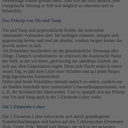
zweibeinige Patient gesund blieb. Also war der Arzt bemüht, jede
energetische Störung so früh wie möglich zu erkennen und zu
behandeln.
Das Prinzip von Yin und Yang
Yin und Yang sind gegensätzliche Kräfte, die untrennbar
miteinander verbunden sind. Sie bedingen einander, bringen sich
gegenseitig hervor und sind nie absolut, sondern bergen immer das
jeweils andere in sich.
Als Polaritäten beschreiben sie die grundsätzliche Trennung aller
Dinge. Dadurch symbolisieren sie einerseits die dualistische Natur
der Welt, in der wir leben, gleichzeitig die unteilbare Einheit, die
sich aus allen Gegensätzen ergibt. Denn jede Nacht endet in einem
neuen Tag, es gibt kein Licht ohne Schatten und auf jeden Regen
folgt irgendwann Sonnenschein.
Dabei sind beide Polaritäten niemals statisch zu sehen, sondern nur
als Stadien innerhalb eines universalen Umwandlungsprozesses, wie
z. B. der Kreislauf der Jahreszeiten. Und so spiegelt sich das Prinzip
von Yin und Yang auch in der 5-Elemente-Lehre wider.
Die 5-Elemente-Lehre
Die 5-Elemente-Lehre entwickelte sich durch grundlegende
Naturbeobachtungen und basiert auf den 5 chinesischen Elementen
Holz, Feuer, Erde, Metall und Wasser, die sich in der gesamten