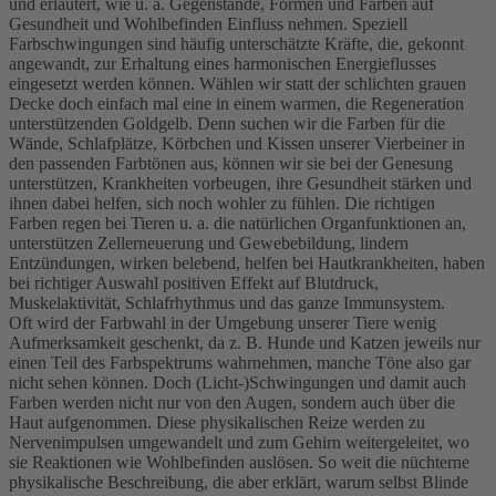
und erläutert, wie u. a. Gegenstände, Formen und Farben auf
Gesundheit und Wohlbefinden Einfluss nehmen. Speziell
Farbschwingungen sind häufig unterschätzte Kräfte, die, gekonnt
angewandt, zur Erhaltung eines harmonischen Energieflusses
eingesetzt werden können. Wählen wir statt der schlichten grauen
Decke doch einfach mal eine in einem warmen, die Regeneration
unterstützenden Goldgelb. Denn suchen wir die Farben für die
Wände, Schlafplätze, Körbchen und Kissen unserer Vierbeiner in
den passenden Farbtönen aus, können wir sie bei der Genesung
unterstützen, Krankheiten vorbeugen, ihre Gesundheit stärken und
ihnen dabei helfen, sich noch wohler zu fühlen. Die richtigen
Farben regen bei Tieren u. a. die natürlichen Organfunktionen an,
unterstützen Zellerneuerung und Gewebebildung, lindern
Entzündungen, wirken belebend, helfen bei Hautkrankheiten, haben
bei richtiger Auswahl positiven Effekt auf Blutdruck,
Muskelaktivität, Schlafrhythmus und das ganze Immunsystem.
Oft wird der Farbwahl in der Umgebung unserer Tiere wenig
Aufmerksamkeit geschenkt, da z. B. Hunde und Katzen jeweils nur
einen Teil des Farbspektrums wahrnehmen, manche Töne also gar
nicht sehen können. Doch (Licht-)Schwingungen und damit auch
Farben werden nicht nur von den Augen, sondern auch über die
Haut aufgenommen. Diese physikalischen Reize werden zu
Nervenimpulsen umgewandelt und zum Gehirn weitergeleitet, wo
sie Reaktionen wie Wohlbefinden auslösen. So weit die nüchterne
physikalische Beschreibung, die aber erklärt, warum selbst Blinde