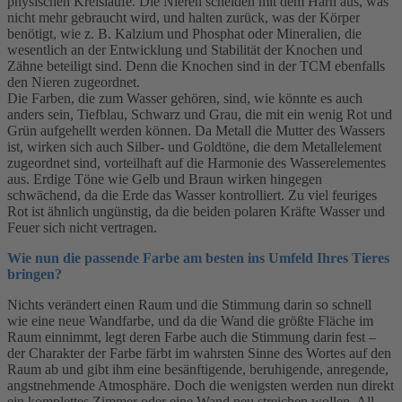
physischen Kreisläufe. Die Nieren scheiden mit dem Harn aus, was
nicht mehr gebraucht wird, und halten zurück, was der Körper
benötigt, wie z. B. Kalzium und Phosphat oder Mineralien, die
wesentlich an der Entwicklung und Stabilität der Knochen und
Zähne beteiligt sind. Denn die Knochen sind in der TCM ebenfalls
den Nieren zugeordnet.
Die Farben, die zum Wasser gehören, sind, wie könnte es auch
anders sein, Tiefblau, Schwarz und Grau, die mit ein wenig Rot und
Grün aufgehellt werden können. Da Metall die Mutter des Wassers
ist, wirken sich auch Silber- und Goldtöne, die dem Metallelement
zugeordnet sind, vorteilhaft auf die Harmonie des Wasserelementes
aus. Erdige Töne wie Gelb und Braun wirken hingegen
schwächend, da die Erde das Wasser kontrolliert. Zu viel feuriges
Rot ist ähnlich ungünstig, da die beiden polaren Kräfte Wasser und
Feuer sich nicht vertragen.
Wie nun die passende Farbe am besten ins Umfeld Ihres Tieres
bringen?
Nichts verändert einen Raum und die Stimmung darin so schnell
wie eine neue Wandfarbe, und da die Wand die größte Fläche im
Raum einnimmt, legt deren Farbe auch die Stimmung darin fest –
der Charakter der Farbe färbt im wahrsten Sinne des Wortes auf den
Raum ab und gibt ihm eine besänftigende, beruhigende, anregende,
angstnehmende Atmosphäre. Doch die wenigsten werden nun direkt
ein komplettes Zimmer oder eine Wand neu streichen wollen. All