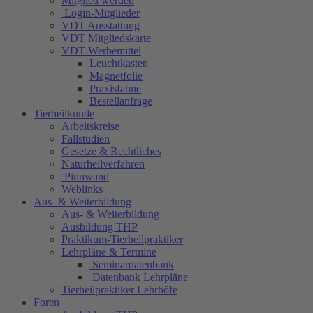
Mitglied werden
Login-Mitglieder
VDT Ausstattung
VDT Mitgliedskarte
VDT-Werbemittel
Leuchtkasten
Magnetfolie
Praxisfahne
Bestellanfrage
Tierheilkunde
Arbeitskreise
Fallstudien
Gesetze & Rechtliches
Naturheilverfahren
Pinnwand
Weblinks
Aus- & Weiterbildung
Aus- & Weiterbildung
Ausbildung THP
Praktikum-Tierheilpraktiker
Lehrpläne & Termine
Seminardatenbank
Datenbank Lehrpläne
Tierheilpraktiker Lehrhöfe
Foren