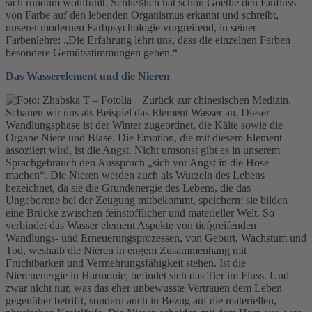
sich rundum wohlfühlt. Schließlich hat schon Goethe den Einfluss
von Farbe auf den lebenden Organismus erkannt und schreibt,
unserer modernen Farbpsychologie vorgreifend, in seiner
Farbenlehre: „Die Erfahrung lehrt uns, dass die einzelnen Farben
besondere Gemütsstimmungen geben.“
Das Wasserelement und die Nieren
Zurück zur chinesischen Medizin.
Schauen wir uns als Beispiel das Element Wasser an. Dieser
Wandlungsphase ist der Winter zugeordnet, die Kälte sowie die
Organe Niere und Blase. Die Emotion, die mit diesem Element
assoziiert wird, ist die Angst. Nicht umsonst gibt es in unserem
Sprachgebrauch den Ausspruch „sich vor Angst in die Hose
machen“. Die Nieren werden auch als Wurzeln des Lebens
bezeichnet, da sie die Grundenergie des Lebens, die das
Ungeborene bei der Zeugung mitbekommt, speichern; sie bilden
eine Brücke zwischen feinstofflicher und materieller Welt. So
verbindet das Wasser element Aspekte von tiefgreifenden
Wandlungs- und Erneuerungsprozessen, von Geburt, Wachstum und
Tod, weshalb die Nieren in engem Zusammenhang mit
Fruchtbarkeit und Vermehrungsfähigkeit stehen. Ist die
Nierenenergie in Harmonie, befindet sich das Tier im Fluss. Und
zwar nicht nur, was das eher unbewusste Vertrauen dem Leben
gegenüber betrifft, sondern auch in Bezug auf die materiellen,