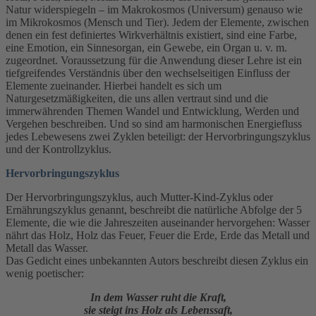
Natur widerspiegeln – im Makrokosmos (Universum) genauso wie
im Mikrokosmos (Mensch und Tier). Jedem der Elemente, zwischen
denen ein fest definiertes Wirkverhältnis existiert, sind eine Farbe,
eine Emotion, ein Sinnesorgan, ein Gewebe, ein Organ u. v. m.
zugeordnet. Voraussetzung für die Anwendung dieser Lehre ist ein
tiefgreifendes Verständnis über den wechselseitigen Einfluss der
Elemente zueinander. Hierbei handelt es sich um
Naturgesetzmäßigkeiten, die uns allen vertraut sind und die
immerwährenden Themen Wandel und Entwicklung, Werden und
Vergehen beschreiben. Und so sind am harmonischen Energiefluss
jedes Lebewesens zwei Zyklen beteiligt: der Hervorbringungszyklus
und der Kontrollzyklus.
Hervorbringungszyklus
Der Hervorbringungszyklus, auch Mutter-Kind-Zyklus oder
Ernährungszyklus genannt, beschreibt die natürliche Abfolge der 5
Elemente, die wie die Jahreszeiten auseinander hervorgehen: Wasser
nährt das Holz, Holz das Feuer, Feuer die Erde, Erde das Metall und
Metall das Wasser.
Das Gedicht eines unbekannten Autors beschreibt diesen Zyklus ein
wenig poetischer:
In dem Wasser ruht die Kraft,
sie steigt ins Holz als Lebenssaft,