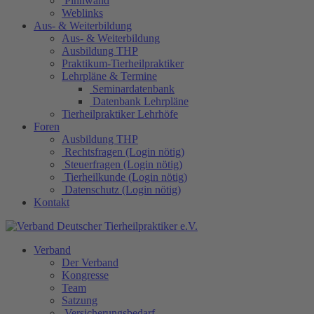
Pinnwand
Weblinks
Aus- & Weiterbildung
Aus- & Weiterbildung
Ausbildung THP
Praktikum-Tierheilpraktiker
Lehrpläne & Termine
Seminardatenbank
Datenbank Lehrpläne
Tierheilpraktiker Lehrhöfe
Foren
Ausbildung THP
Rechtsfragen (Login nötig)
Steuerfragen (Login nötig)
Tierheilkunde (Login nötig)
Datenschutz (Login nötig)
Kontakt
Verband
Der Verband
Kongresse
Team
Satzung
Versicherungsbedarf