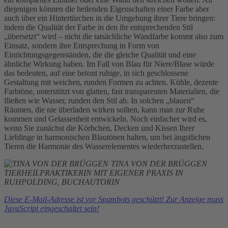
diejenigen können die heilenden Eigenschaften einer Farbe aber
auch über ein Hintertürchen in die Umgebung ihrer Tiere bringen:
indem die Qualität der Farbe in den ihr entsprechenden Stil
„übersetzt“ wird – nicht die tatsächliche Wandfarbe kommt also zum
Einsatz, sondern ihre Entsprechung in Form von
Einrichtungsgegenständen, die die gleiche Qualität und eine
ähnliche Wirkung haben. Im Fall von Blau für Niere/Blase würde
das bedeuten, auf eine betont ruhige, in sich geschlossene
Gestaltung mit weichen, runden Formen zu achten. Kühle, dezente
Farbtöne, unterstützt von glatten, fast transparenten Materialien, die
fließen wie Wasser, runden den Stil ab. In solchen „blauen“
Räumen, die nie überladen wirken sollten, kann man zur Ruhe
kommen und Gelassenheit entwickeln. Noch einfacher wird es,
wenn Sie zunächst die Körbchen, Decken und Kissen Ihrer
Lieblinge in harmonischen Blautönen halten, um bei ängstlichen
Tieren die Harmonie des Wasserelementes wiederherzustellen.
TINA VON DER BRÜGGEN
TIERHEILPRAKTIKERIN MIT EIGENER PRAXIS IN
RUHPOLDING, BUCHAUTORIN
Diese E-Mail-Adresse ist vor Spambots geschützt! Zur Anzeige muss
JavaScript eingeschaltet sein!