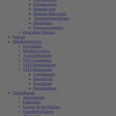
Kleinanzeigen
Magazin App
Magazin Impressum
Manuskriptrichtlinien
Mediadaten
Praxispräsentation
Paracelsus Magazin
Podcast
Mitgliederbereich
Downloads
Mitglied werden
Login-Mitglieder
VDT Ausstattung
VDT Mitgliedskarte
VDT-Werbemittel
Leuchtkasten
Magnetfolie
Praxisfahne
Bestellanfrage
Tierheilkunde
Arbeitskreise
Fallstudien
Gesetze & Rechtliches
Naturheilverfahren