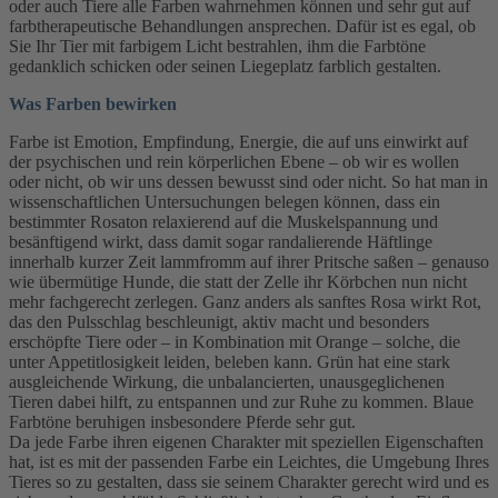
oder auch Tiere alle Farben wahrnehmen können und sehr gut auf
farbtherapeutische Behandlungen ansprechen. Dafür ist es egal, ob
Sie Ihr Tier mit farbigem Licht bestrahlen, ihm die Farbtöne
gedanklich schicken oder seinen Liegeplatz farblich gestalten.
Was Farben bewirken
Farbe ist Emotion, Empfindung, Energie, die auf uns einwirkt auf
der psychischen und rein körperlichen Ebene – ob wir es wollen
oder nicht, ob wir uns dessen bewusst sind oder nicht. So hat man in
wissenschaftlichen Untersuchungen belegen können, dass ein
bestimmter Rosaton relaxierend auf die Muskelspannung und
besänftigend wirkt, dass damit sogar randalierende Häftlinge
innerhalb kurzer Zeit lammfromm auf ihrer Pritsche saßen – genauso
wie übermütige Hunde, die statt der Zelle ihr Körbchen nun nicht
mehr fachgerecht zerlegen. Ganz anders als sanftes Rosa wirkt Rot,
das den Pulsschlag beschleunigt, aktiv macht und besonders
erschöpfte Tiere oder – in Kombination mit Orange – solche, die
unter Appetitlosigkeit leiden, beleben kann. Grün hat eine stark
ausgleichende Wirkung, die unbalancierten, unausgeglichenen
Tieren dabei hilft, zu entspannen und zur Ruhe zu kommen. Blaue
Farbtöne beruhigen insbesondere Pferde sehr gut.
Da jede Farbe ihren eigenen Charakter mit speziellen Eigenschaften
hat, ist es mit der passenden Farbe ein Leichtes, die Umgebung Ihres
Tieres so zu gestalten, dass sie seinem Charakter gerecht wird und es