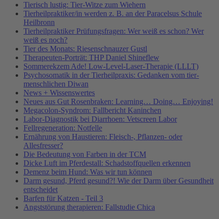
Tierisch lustig: Tier-Witze zum Wiehern
Tierheilpraktiker/in werden z. B. an der Paracelsus Schule
Heilbronn
Tierheilpraktiker Prüfungsfragen: Wer weiß es schon? Wer
weiß es noch?
Tier des Monats: Riesenschnauzer Gustl
Therapeuten-Porträt: THP Daniel Shineflew
Sommerekzem Ade! Low-Level-Laser-Therapie (LLLT)
Psychosomatik in der Tierheilpraxis: Gedanken vom tier-
menschlichen Diwan
News + Wissenswertes
Neues aus Gut Rosenbraken: Learning… Doing… Enjoying!
Megacolon-Syndrom: Fallbericht Kaninchen
Labor-Diagnostik bei Diarrhoen: Vetscreen Labor
Fellregeneration: Notfelle
Ernährung von Haustieren: Fleisch-, Pflanzen- oder
Allesfresser?
Die Bedeutung von Farben in der TCM
Dicke Luft im Pferdestall: Schadstoffquellen erkennen
Demenz beim Hund: Was wir tun können
Darm gesund, Pferd gesund?! Wie der Darm über Gesundheit
entscheidet
Barfen für Katzen - Teil 3
Angststörung therapieren: Fallstudie Chica