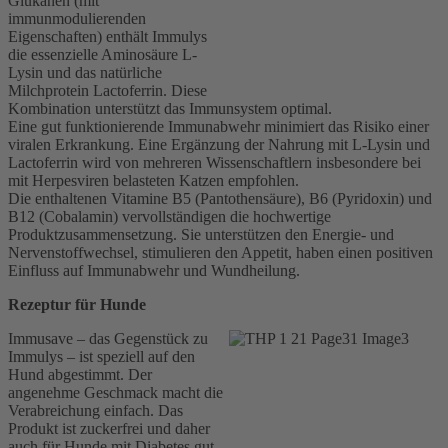
Glukanen (mit
immunmodulierenden
Eigenschaften) enthält Immulys
die essenzielle Aminosäure L-
Lysin und das natürliche
Milchprotein Lactoferrin. Diese
Kombination unterstützt das Immunsystem optimal.
Eine gut funktionierende Immunabwehr minimiert das Risiko einer
viralen Erkrankung. Eine Ergänzung der Nahrung mit L-Lysin und
Lactoferrin wird von mehreren Wissenschaftlern insbesondere bei
mit Herpesviren belasteten Katzen empfohlen.
Die enthaltenen Vitamine B5 (Pantothensäure), B6 (Pyridoxin) und
B12 (Cobalamin) vervollständigen die hochwertige
Produktzusammensetzung. Sie unterstützen den Energie- und
Nervenstoffwechsel, stimulieren den Appetit, haben einen positiven
Einfluss auf Immunabwehr und Wundheilung.
Rezeptur für Hunde
Immusave – das Gegenstück zu
Immulys – ist speziell auf den
Hund abgestimmt. Der
angenehme Geschmack macht die
Verabreichung einfach. Das
Produkt ist zuckerfrei und daher
auch für Hunde mit Diabetes gut