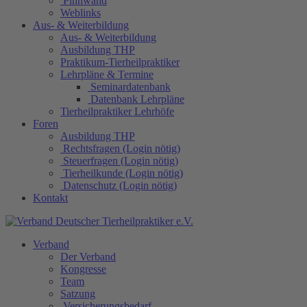
Pinnwand
Weblinks
Aus- & Weiterbildung
Aus- & Weiterbildung
Ausbildung THP
Praktikum-Tierheilpraktiker
Lehrpläne & Termine
Seminardatenbank
Datenbank Lehrpläne
Tierheilpraktiker Lehrhöfe
Foren
Ausbildung THP
Rechtsfragen (Login nötig)
Steuerfragen (Login nötig)
Tierheilkunde (Login nötig)
Datenschutz (Login nötig)
Kontakt
Verband
Der Verband
Kongresse
Team
Satzung
Versicherungsbedarf