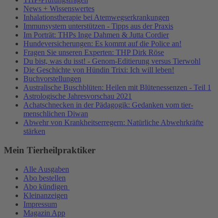
News + Wissenswertes
Inhalationstherapie bei Atemwegserkrankungen
Immunsystem unterstützen - Tipps aus der Praxis
Im Porträt: THPs Inge Dahmen & Jutta Cordier
Hundeversicherungen: Es kommt auf die Police an!
Fragen Sie unseren Experten: THP Dirk Röse
Du bist, was du isst! - Genom-Editierung versus Tierwohl
Die Geschichte von Hündin Trixi: Ich will leben!
Buchvorstellungen
Australische Buschblüten: Heilen mit Blütenessenzen - Teil 1
Astrologische Jahresvorschau 2021
Achatschnecken in der Pädagogik: Gedanken vom tier-
menschlichen Diwan
Abwehr von Krankheitserregern: Natürliche Abwehrkräfte
stärken
Mein Tierheilpraktiker
Alle Ausgaben
Abo bestellen
Abo kündigen
Kleinanzeigen
Impressum
Magazin App