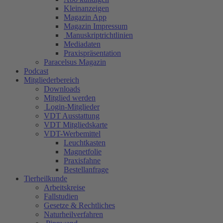
Kleinanzeigen
Magazin App
Magazin Impressum
Manuskriptrichtlinien
Mediadaten
Praxispräsentation
Paracelsus Magazin
Podcast
Mitgliederbereich
Downloads
Mitglied werden
Login-Mitglieder
VDT Ausstattung
VDT Mitgliedskarte
VDT-Werbemittel
Leuchtkasten
Magnetfolie
Praxisfahne
Bestellanfrage
Tierheilkunde
Arbeitskreise
Fallstudien
Gesetze & Rechtliches
Naturheilverfahren