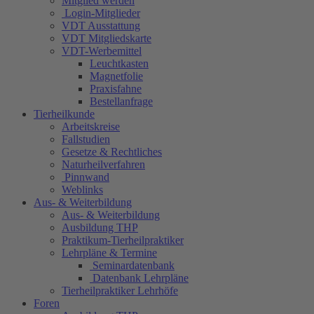
Mitglied werden
Login-Mitglieder
VDT Ausstattung
VDT Mitgliedskarte
VDT-Werbemittel
Leuchtkasten
Magnetfolie
Praxisfahne
Bestellanfrage
Tierheilkunde
Arbeitskreise
Fallstudien
Gesetze & Rechtliches
Naturheilverfahren
Pinnwand
Weblinks
Aus- & Weiterbildung
Aus- & Weiterbildung
Ausbildung THP
Praktikum-Tierheilpraktiker
Lehrpläne & Termine
Seminardatenbank
Datenbank Lehrpläne
Tierheilpraktiker Lehrhöfe
Foren