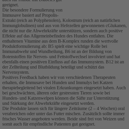
geeignet.
Die besondere Formulierung von
Immusave basiert auf Propolis-
Extrakt (reich an Polyphenolen), Kolostrum (reich an natürlichen
Immunglobulinen) und aus von Hefezellen gewonnenen сGlukanen,
die nicht nur die Abwehrkräfte unterstützen, sondern auch positive
Effekte auf das Allgemeinbefinden des Hundes entfalten. Die
enthaltenen Vitamine aus dem B-Komplex runden die wertvolle
Produktformulierung ab: B5 spielt eine wichtige Rolle bei
Immunabwehr und Wundheilung, B6 ist an der Bildung von
Botenstoffen für Nerven- und Fettstoffwechsel involviert und hat
ebenfalls einen positiven Einfluss auf das Immunsystem. B12 ist an
der Zellteilung und Blutbildung beteiligt und schützt das
Nervensystem.
Positives Feedback haben wir von verschiedenen Therapeuten
erhalten, die Immusave bei Hunden und Immulys bei Katzen
therapiebegleitend bei viralen Erkrankungen eingesetzt haben. Auch
bei geschwächten, älteren oder gestressten Tieren sowie bei
Hunden- und Katzenwelpen können die Säfte zur Unterstützung
und Stärkung der Abwehrkräfte eingesetzt werden.
Die Produkte lassen sich für längere Zeiträume (2 – 4 Wochen) oral
verabreichen oder unter das Futter mischen. Zusätzlich sollte immer
frisches Wasser angeboten werden. Beide sind frei von Weizen und
somit auch für empfindliche Patienten gut geeignet.