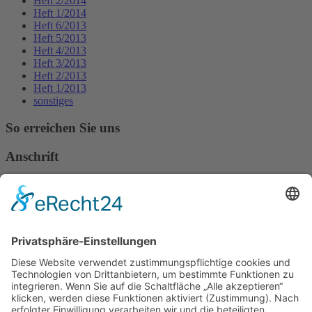
Heft 2/2014
Heft 1/2014
Heft 6/2013
Heft 5/2013
Heft 4/2013
Heft 3/2013
Heft 2/2013
Heft 1/2013
sonstiges
So erreichen Sie uns
Anschrift
Verband Deutscher Tierheilpraktiker e.V.
Verbandsverwaltung
Am Rosenbraken 12
31547 Loccum
E-Mail
Diese E-Mail-Adresse ist vor Spambots geschützt! Zur Anzeige
muss JavaScript eingeschaltet sein!
Diese E-Mail-Adresse ist vor Spambots geschützt! Zur Anzeige