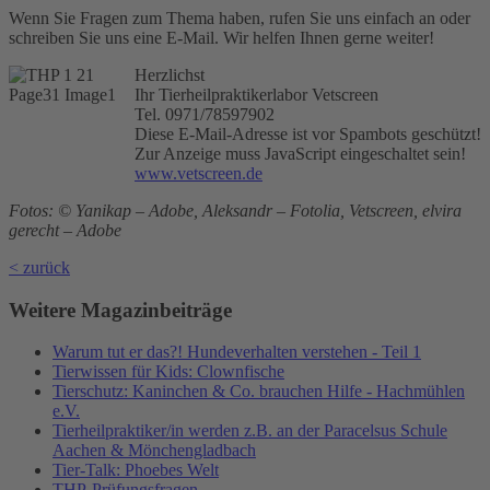
Wenn Sie Fragen zum Thema haben, rufen Sie uns einfach an oder
schreiben Sie uns eine E-Mail. Wir helfen Ihnen gerne weiter!
Herzlichst
Ihr Tierheilpraktikerlabor Vetscreen
Tel. 0971/78597902
Diese E-Mail-Adresse ist vor Spambots geschützt!
Zur Anzeige muss JavaScript eingeschaltet sein!
www.vetscreen.de
Fotos: © Yanikap – Adobe, Aleksandr – Fotolia, Vetscreen, elvira
gerecht – Adobe
< zurück
Weitere Magazinbeiträge
Warum tut er das?! Hundeverhalten verstehen - Teil 1
Tierwissen für Kids: Clownfische
Tierschutz: Kaninchen & Co. brauchen Hilfe - Hachmühlen
e.V.
Tierheilpraktiker/in werden z.B. an der Paracelsus Schule
Aachen & Mönchengladbach
Tier-Talk: Phoebes Welt
THP-Prüfungsfragen