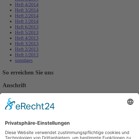
Heft 4/2014
Heft 3/2014
Heft 2/2014
Heft 1/2014
Heft 6/2013
Heft 5/2013
Heft 4/2013
Heft 3/2013
Heft 2/2013
Heft 1/2013
sonstiges
So erreichen Sie uns
Anschrift
Verband Deutscher Tierheilpraktiker e.V.
Verbandsverwaltung
Am Rosenbraken 12
31547 Loccum
E-Mail
Diese E-Mail-Adresse ist vor Spambots geschützt! Zur Anzeige