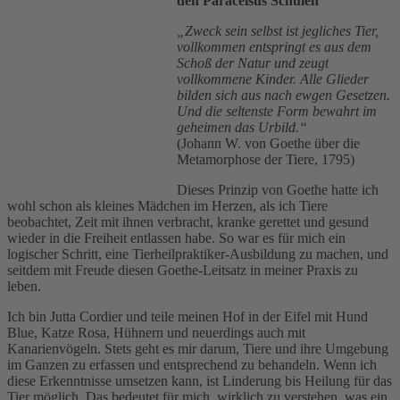
den Paracelsus Schulen
„Zweck sein selbst ist jegliches Tier,
vollkommen entspringt es aus dem
Schoß der Natur und zeugt
vollkommene Kinder. Alle Glieder
bilden sich aus nach ewgen Gesetzen.
Und die seltenste Form bewahrt im
geheimen das Urbild.“
(Johann W. von Goethe über die
Metamorphose der Tiere, 1795)
Dieses Prinzip von Goethe hatte ich
wohl schon als kleines Mädchen im Herzen, als ich Tiere
beobachtet, Zeit mit ihnen verbracht, kranke gerettet und gesund
wieder in die Freiheit entlassen habe. So war es für mich ein
logischer Schritt, eine Tierheilpraktiker-Ausbildung zu machen, und
seitdem mit Freude diesen Goethe-Leitsatz in meiner Praxis zu
leben.
Ich bin Jutta Cordier und teile meinen Hof in der Eifel mit Hund
Blue, Katze Rosa, Hühnern und neuerdings auch mit
Kanarienvögeln. Stets geht es mir darum, Tiere und ihre Umgebung
im Ganzen zu erfassen und entsprechend zu behandeln. Wenn ich
diese Erkenntnisse umsetzen kann, ist Linderung bis Heilung für das
Tier möglich. Das bedeutet für mich, wirklich zu verstehen, was ein