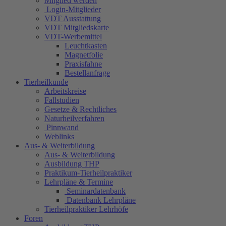
Mitglied werden
Login-Mitglieder
VDT Ausstattung
VDT Mitgliedskarte
VDT-Werbemittel
Leuchtkasten
Magnetfolie
Praxisfahne
Bestellanfrage
Tierheilkunde
Arbeitskreise
Fallstudien
Gesetze & Rechtliches
Naturheilverfahren
Pinnwand
Weblinks
Aus- & Weiterbildung
Aus- & Weiterbildung
Ausbildung THP
Praktikum-Tierheilpraktiker
Lehrpläne & Termine
Seminardatenbank
Datenbank Lehrpläne
Tierheilpraktiker Lehrhöfe
Foren