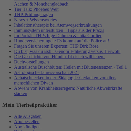
Aachen & Mönchengladbach
Tier-Talk: Phoebes Welt
THP-Prüfungsfragen
News + Wissenswertes
Inhalationstherapie bei Atemwegserkrankungen
Immunsystem unterstützen - Tipps aus der Praxis
Im Porträt: THPs Inge Dahmen & Jutta Cordier
Hundeversicherungen: Es kommt auf die Police an!
Fragen Sie unseren Experten: THP Dirk Röse
Du bist, was du isst! - Genom-Editierung versus Tierwohl
Die Geschichte von Hündin Trixi: Ich will leben!
Buchvorstellungen
Australische Buschblüten: Heilen mit Blütenessenzen - Teil 1
Astrologische Jahresvorschau 2021
Achatschnecken in der Pädagogik: Gedanken vom tier-
menschlichen Diwan
Abwehr von Krankheitserregern: Natürliche Abwehrkräfte
stärken
Mein Tierheilpraktiker
Alle Ausgaben
Abo bestellen
Abo kündigen