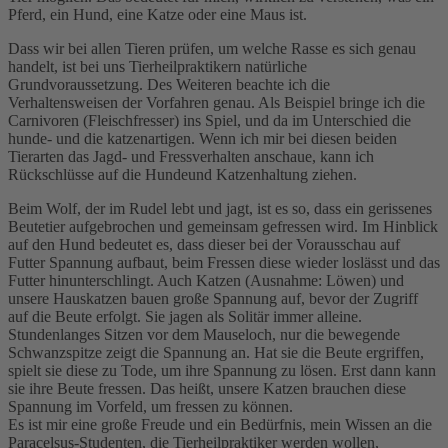
Pferd, ein Hund, eine Katze oder eine Maus ist.
Dass wir bei allen Tieren prüfen, um welche Rasse es sich genau
handelt, ist bei uns Tierheilpraktikern natürliche
Grundvoraussetzung. Des Weiteren beachte ich die
Verhaltensweisen der Vorfahren genau. Als Beispiel bringe ich die
Carnivoren (Fleischfresser) ins Spiel, und da im Unterschied die
hunde- und die katzenartigen. Wenn ich mir bei diesen beiden
Tierarten das Jagd- und Fressverhalten anschaue, kann ich
Rückschlüsse auf die Hundeund Katzenhaltung ziehen.
Beim Wolf, der im Rudel lebt und jagt, ist es so, dass ein gerissenes
Beutetier aufgebrochen und gemeinsam gefressen wird. Im Hinblick
auf den Hund bedeutet es, dass dieser bei der Vorausschau auf
Futter Spannung aufbaut, beim Fressen diese wieder loslässt und das
Futter hinunterschlingt. Auch Katzen (Ausnahme: Löwen) und
unsere Hauskatzen bauen große Spannung auf, bevor der Zugriff
auf die Beute erfolgt. Sie jagen als Solitär immer alleine.
Stundenlanges Sitzen vor dem Mauseloch, nur die bewegende
Schwanzspitze zeigt die Spannung an. Hat sie die Beute ergriffen,
spielt sie diese zu Tode, um ihre Spannung zu lösen. Erst dann kann
sie ihre Beute fressen. Das heißt, unsere Katzen brauchen diese
Spannung im Vorfeld, um fressen zu können.
Es ist mir eine große Freude und ein Bedürfnis, mein Wissen an die
Paracelsus-Studenten, die Tierheilpraktiker werden wollen,