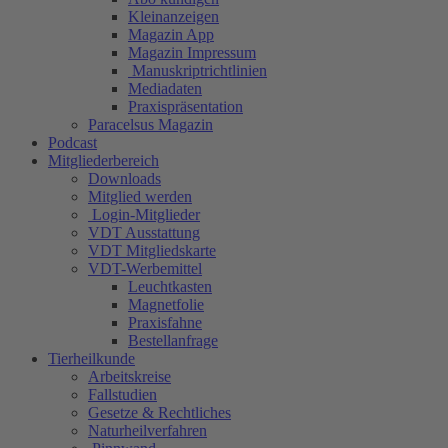
Kleinanzeigen
Magazin App
Magazin Impressum
Manuskriptrichtlinien
Mediadaten
Praxispräsentation
Paracelsus Magazin
Podcast
Mitgliederbereich
Downloads
Mitglied werden
Login-Mitglieder
VDT Ausstattung
VDT Mitgliedskarte
VDT-Werbemittel
Leuchtkasten
Magnetfolie
Praxisfahne
Bestellanfrage
Tierheilkunde
Arbeitskreise
Fallstudien
Gesetze & Rechtliches
Naturheilverfahren