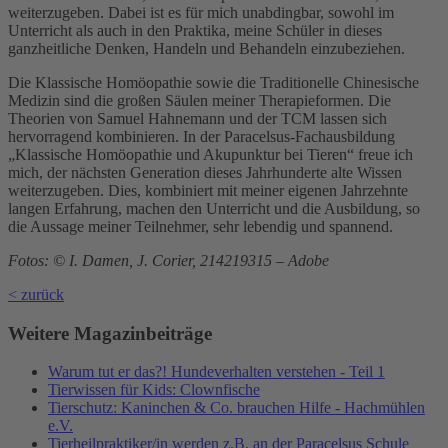
weiterzugeben. Dabei ist es für mich unabdingbar, sowohl im
Unterricht als auch in den Praktika, meine Schüler in dieses
ganzheitliche Denken, Handeln und Behandeln einzubeziehen.
Die Klassische Homöopathie sowie die Traditionelle Chinesische
Medizin sind die großen Säulen meiner Therapieformen. Die
Theorien von Samuel Hahnemann und der TCM lassen sich
hervorragend kombinieren. In der Paracelsus-Fachausbildung
„Klassische Homöopathie und Akupunktur bei Tieren“ freue ich
mich, der nächsten Generation dieses Jahrhunderte alte Wissen
weiterzugeben. Dies, kombiniert mit meiner eigenen Jahrzehnte
langen Erfahrung, machen den Unterricht und die Ausbildung, so
die Aussage meiner Teilnehmer, sehr lebendig und spannend.
Fotos: © I. Damen, J. Corier, 214219315 – Adobe
< zurück
Weitere Magazinbeiträge
Warum tut er das?! Hundeverhalten verstehen - Teil 1
Tierwissen für Kids: Clownfische
Tierschutz: Kaninchen & Co. brauchen Hilfe - Hachmühlen
e.V.
Tierheilpraktiker/in werden z.B. an der Paracelsus Schule