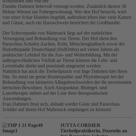
wohlfühlen und von der
Familie Dahmen liebevoll versorgt werden. Zusätzlich dienen 30
Hektar Wiesen zur Futtergewinnung. Wer den Hof besucht, wird
von einer Schar Hunden begrüßt, außerdem leben hier viele Katzen
und Gänse, auch ein Hausschwein bereichert die Großfamilie.
Der Schwerpunkt von Mabrouck liegt auf der natürlichen
Versorgung und Behandlung von Tieren. Der Hof dient den
Paracelsus Schulen Aachen, Köln, Mönchengladbach sowie der
Huforthopädie Deutschland (HufOrtho) seit vielen Jahren als
praktischer Lehrhof für die Aus- und Weiterbildung. Mit der
außergewöhnlichen Vielfalt an Tieren können die Lehr- und
Lerninhalte direkt und praxisnah umgesetzt werden.
Natürlich hat auch die Tierheilpraxis von Inge Dahmen hier ihren
Sitz. So nutzt sie gerne Homöopathie und Phytotherapie bei der
Behandlung von kleineren Alltagsbeschwerden der ihr anvertrauten
tierischen Bewohner. Auch Akupunktur, Blutegel- und
Lasertherapie stehen auf der Liste ihrer therapeutischen
Anwendungen.
Frau Dahmen freut sich, alsbald wieder Gäste und Paracelsus
Schüler auf ihrem Hof Mabrouck empfangen zu können!
JUTTA CORDIER
Tierheilpraktikerin, Dozentin an