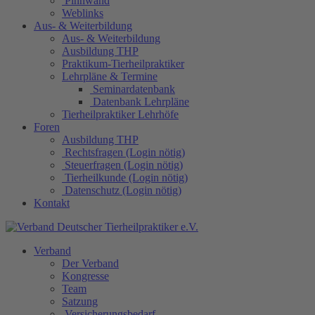
Pinnwand
Weblinks
Aus- & Weiterbildung
Aus- & Weiterbildung
Ausbildung THP
Praktikum-Tierheilpraktiker
Lehrpläne & Termine
Seminardatenbank
Datenbank Lehrpläne
Tierheilpraktiker Lehrhöfe
Foren
Ausbildung THP
Rechtsfragen (Login nötig)
Steuerfragen (Login nötig)
Tierheilkunde (Login nötig)
Datenschutz (Login nötig)
Kontakt
Verband
Der Verband
Kongresse
Team
Satzung
Versicherungsbedarf