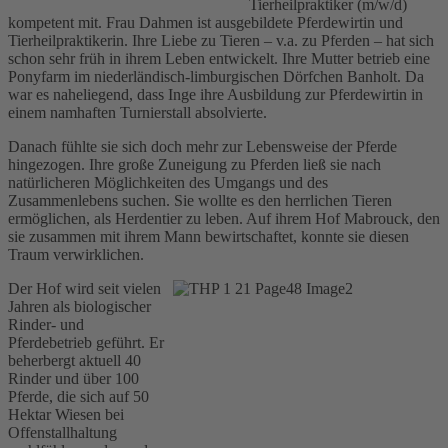
Tierheilpraktiker (m/w/d)
kompetent mit. Frau Dahmen ist ausgebildete Pferdewirtin und
Tierheilpraktikerin. Ihre Liebe zu Tieren – v.a. zu Pferden – hat sich
schon sehr früh in ihrem Leben entwickelt. Ihre Mutter betrieb eine
Ponyfarm im niederländisch-limburgischen Dörfchen Banholt. Da
war es naheliegend, dass Inge ihre Ausbildung zur Pferdewirtin in
einem namhaften Turnierstall absolvierte.
Danach fühlte sie sich doch mehr zur Lebensweise der Pferde
hingezogen. Ihre große Zuneigung zu Pferden ließ sie nach
natürlicheren Möglichkeiten des Umgangs und des
Zusammenlebens suchen. Sie wollte es den herrlichen Tieren
ermöglichen, als Herdentier zu leben. Auf ihrem Hof Mabrouck, den
sie zusammen mit ihrem Mann bewirtschaftet, konnte sie diesen
Traum verwirklichen.
Der Hof wird seit vielen
Jahren als biologischer
Rinder- und
Pferdebetrieb geführt. Er
beherbergt aktuell 40
Rinder und über 100
Pferde, die sich auf 50
Hektar Wiesen bei
Offenstallhaltung