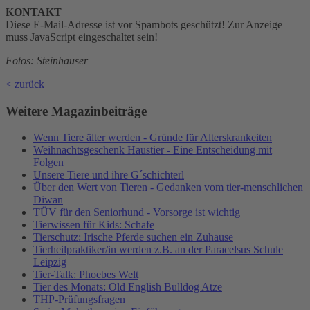
KONTAKT
Diese E-Mail-Adresse ist vor Spambots geschützt! Zur Anzeige
muss JavaScript eingeschaltet sein!
Fotos: Steinhauser
< zurück
Weitere Magazinbeiträge
Wenn Tiere älter werden - Gründe für Alterskrankeiten
Weihnachtsgeschenk Haustier - Eine Entscheidung mit
Folgen
Unsere Tiere und ihre G´schichterl
Über den Wert von Tieren - Gedanken vom tier-menschlichen
Diwan
TÜV für den Seniorhund - Vorsorge ist wichtig
Tierwissen für Kids: Schafe
Tierschutz: Irische Pferde suchen ein Zuhause
Tierheilpraktiker/in werden z.B. an der Paracelsus Schule
Leipzig
Tier-Talk: Phoebes Welt
Tier des Monats: Old English Bulldog Atze
THP-Prüfungsfragen