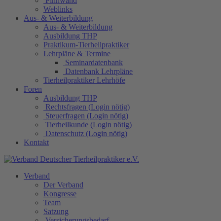
Pinnwand
Weblinks
Aus- & Weiterbildung
Aus- & Weiterbildung
Ausbildung THP
Praktikum-Tierheilpraktiker
Lehrpläne & Termine
Seminardatenbank
Datenbank Lehrpläne
Tierheilpraktiker Lehrhöfe
Foren
Ausbildung THP
Rechtsfragen (Login nötig)
Steuerfragen (Login nötig)
Tierheilkunde (Login nötig)
Datenschutz (Login nötig)
Kontakt
Verband
Der Verband
Kongresse
Team
Satzung
Versicherungsbedarf