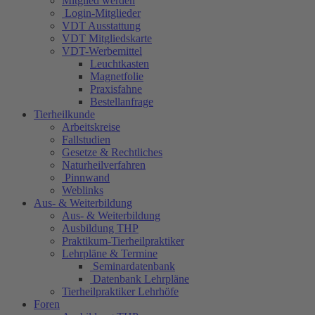
Mitglied werden
Login-Mitglieder
VDT Ausstattung
VDT Mitgliedskarte
VDT-Werbemittel
Leuchtkasten
Magnetfolie
Praxisfahne
Bestellanfrage
Tierheilkunde
Arbeitskreise
Fallstudien
Gesetze & Rechtliches
Naturheilverfahren
Pinnwand
Weblinks
Aus- & Weiterbildung
Aus- & Weiterbildung
Ausbildung THP
Praktikum-Tierheilpraktiker
Lehrpläne & Termine
Seminardatenbank
Datenbank Lehrpläne
Tierheilpraktiker Lehrhöfe
Foren