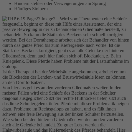
Hindernisfehler oder Verweigerungen am Sprung
Häufiges Stolpern
Wird vom Therapeuten eine Schiefe
festgestellt, beginnt er, diese mit Hilfe eines Assistenten, der eine
passive Bewegung in der zu behandelnden Gliedmaße herstellt, zu
behandeln. So kann die Statik des Beckens sehr schnell korrigiert
werden. Bei der Dorntherapie arbeitet sich der Behandler von hinten
durch das ganze Pferd bis zum Kiefergelenk nach vorne. Ist die
Statik des Beckens korrigiert, geht es an alle Gelenke der hinteren
Gliedmaßen, denn auch hier finden sich oft Blockaden, z. B. im
Kniegelenk. Diese Pferde haben Probleme mit der Lastaufnahme im
Galopp.
Ist der Therapeut bei der Wirbelsäule angekommen, arbeitet er, um
die Blockaden der Lenden- und Brustwirbelsäule lösen zu können,
an den Dornfortsätzen.
Von hier aus geht es an den vorderen Gliedmaßen weiter. In den
meisten Fällen wird eine Schiefe des Beckens in der Schulter
diagonal ausgeglichen: Sitzt der rechte Hüfthöcker tiefer, sitzt auch
das linke Schultergelenk tiefer. Pferde mit dieser Problematik neigen
dazu, Probleme im Rechtsgalopp zu haben, und es fällt ihnen
schwer, eine freie Bewegung aus der linken Schulter herzustellen.
Wie schon bei den hinteren Gliedmaßen werden an den vorderen
auch alle Gelenke behandelt. Zu guter Letzt werden die
Halswirbelsäule und das Kiefergelenk des Pferdes behandelt. Hier