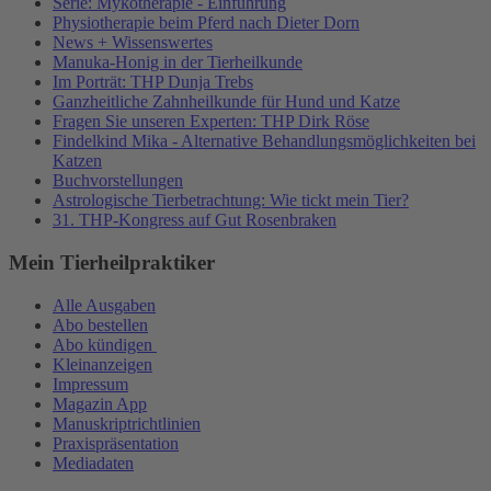
Serie: Mykotherapie - Einführung
Physiotherapie beim Pferd nach Dieter Dorn
News + Wissenswertes
Manuka-Honig in der Tierheilkunde
Im Porträt: THP Dunja Trebs
Ganzheitliche Zahnheilkunde für Hund und Katze
Fragen Sie unseren Experten: THP Dirk Röse
Findelkind Mika - Alternative Behandlungsmöglichkeiten bei
Katzen
Buchvorstellungen
Astrologische Tierbetrachtung: Wie tickt mein Tier?
31. THP-Kongress auf Gut Rosenbraken
Mein Tierheilpraktiker
Alle Ausgaben
Abo bestellen
Abo kündigen
Kleinanzeigen
Impressum
Magazin App
Manuskriptrichtlinien
Praxispräsentation
Mediadaten