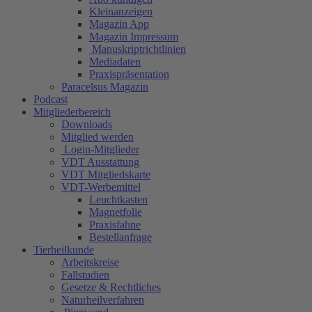
Kleinanzeigen
Magazin App
Magazin Impressum
Manuskriptrichtlinien
Mediadaten
Praxispräsentation
Paracelsus Magazin
Podcast
Mitgliederbereich
Downloads
Mitglied werden
Login-Mitglieder
VDT Ausstattung
VDT Mitgliedskarte
VDT-Werbemittel
Leuchtkasten
Magnetfolie
Praxisfahne
Bestellanfrage
Tierheilkunde
Arbeitskreise
Fallstudien
Gesetze & Rechtliches
Naturheilverfahren