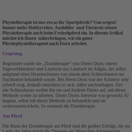
Physiotherapie ist nur etwas für Sportpferde? Von wegen!
Immer mehr Hobbyreiter, Ausbilder und Tierärzte setzen
Physiotherapie auch beim Freizeitpferd ein. In diesem Artikel
möchte ich Ihnen näherbringen, wie ein guter
Pferdephysiotherapeut nach Dorn arbeitet.
Ursprung
Begründet wurde die „Dorntherapie“ von Dieter Dorn, einem
Sägewerkbesitzer und Landwirt aus Lautrach im Allgäu, der selbst
aufgrund eines Hexenschusses von einem alten Schlossbauern im
Nachbarort behandelt wurde. Bei Herrn Dorn war der Schmerz sehr
schnell weg, deshalb entschloss er sich, näher nachzufragen. Der
alte Schlossbauer weihte ihn ein und forderte Dieter auf, mit dieser
Methode weiter zu arbeiten. Dieter Dorns Interesse war geweckt: Er
begann, selbst mit dieser Methode zu behandeln und sie
weiterzuentwickeln. So entstand die Dorntherapie.
Am Pferd
Die Basis der Dorntherapie am Pferd sind die großen Erfolge, die im
Laufe der Jahre durch die Therapie am Menschen dokumentiert