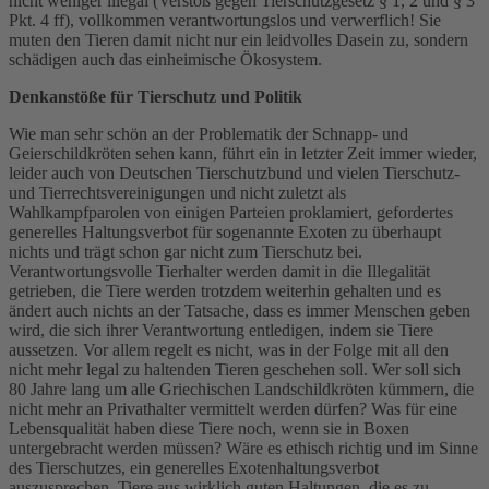
nicht weniger illegal (Verstoß gegen Tierschutzgesetz § 1, 2 und § 3
Pkt. 4 ff), vollkommen verantwortungslos und verwerflich! Sie
muten den Tieren damit nicht nur ein leidvolles Dasein zu, sondern
schädigen auch das einheimische Ökosystem.
Denkanstöße für Tierschutz und Politik
Wie man sehr schön an der Problematik der Schnapp- und
Geierschildkröten sehen kann, führt ein in letzter Zeit immer wieder,
leider auch von Deutschen Tierschutzbund und vielen Tierschutz-
und Tierrechtsvereinigungen und nicht zuletzt als
Wahlkampfparolen von einigen Parteien proklamiert, gefordertes
generelles Haltungsverbot für sogenannte Exoten zu überhaupt
nichts und trägt schon gar nicht zum Tierschutz bei.
Verantwortungsvolle Tierhalter werden damit in die Illegalität
getrieben, die Tiere werden trotzdem weiterhin gehalten und es
ändert auch nichts an der Tatsache, dass es immer Menschen geben
wird, die sich ihrer Verantwortung entledigen, indem sie Tiere
aussetzen. Vor allem regelt es nicht, was in der Folge mit all den
nicht mehr legal zu haltenden Tieren geschehen soll. Wer soll sich
80 Jahre lang um alle Griechischen Landschildkröten kümmern, die
nicht mehr an Privathalter vermittelt werden dürfen? Was für eine
Lebensqualität haben diese Tiere noch, wenn sie in Boxen
untergebracht werden müssen? Wäre es ethisch richtig und im Sinne
des Tierschutzes, ein generelles Exotenhaltungsverbot
auszusprechen, Tiere aus wirklich guten Haltungen, die es zu