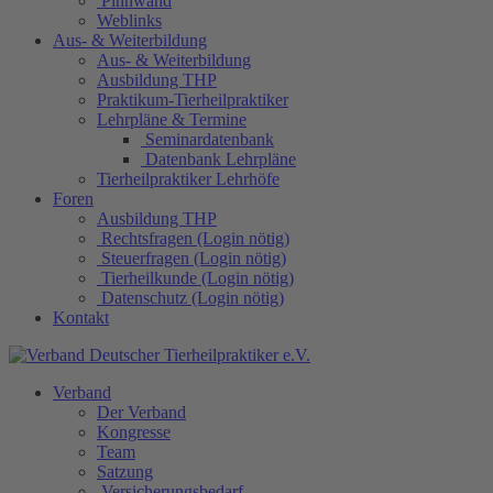
Pinnwand
Weblinks
Aus- & Weiterbildung
Aus- & Weiterbildung
Ausbildung THP
Praktikum-Tierheilpraktiker
Lehrpläne & Termine
Seminardatenbank
Datenbank Lehrpläne
Tierheilpraktiker Lehrhöfe
Foren
Ausbildung THP
Rechtsfragen (Login nötig)
Steuerfragen (Login nötig)
Tierheilkunde (Login nötig)
Datenschutz (Login nötig)
Kontakt
Verband
Der Verband
Kongresse
Team
Satzung
Versicherungsbedarf