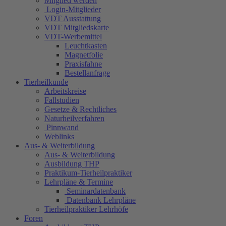
Mitglied werden
Login-Mitglieder
VDT Ausstattung
VDT Mitgliedskarte
VDT-Werbemittel
Leuchtkasten
Magnetfolie
Praxisfahne
Bestellanfrage
Tierheilkunde
Arbeitskreise
Fallstudien
Gesetze & Rechtliches
Naturheilverfahren
Pinnwand
Weblinks
Aus- & Weiterbildung
Aus- & Weiterbildung
Ausbildung THP
Praktikum-Tierheilpraktiker
Lehrpläne & Termine
Seminardatenbank
Datenbank Lehrpläne
Tierheilpraktiker Lehrhöfe
Foren