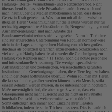
Haltungs-, Besitz-, Vermarktungs- und Nachzuchtverbot. Nicht
überraschend ist, dass viele Privathalter, natürlich erst nach und
nach, häufig über die Medien mitbekommen haben, dass dieses
Gesetz in Kraft getreten ist. Was also tun mit all den inzwischen
illegalen Tieren? Genehmigungen für die Haltung wurden nur für
rechtzeitig angemeldete Altbestände erteilt; Neugenehmigungen und
Ausnahmeregelungen sind nach Angabe des
Bundesumweltministeriums nicht vorgesehen. Normale Tierheime
sind zur artgerechten Unterbringung von Reptilien normalerweise
nicht in der Lage, zur artgerechten Haltung von solchen großen,
durchaus als potenziell gefährlich anzusehenden Schildkröten noch
viel weniger. Häufig haben sie also weder die Genehmigung zur
Haltung von Reptilien nach § 11 TschG noch die nötige personelle
und infrastrukturelle Ausstattung. Die wenigen spezialisierten
Auffangstationen und zoologischen, wissenschaftlich geführten
Institutionen, die Genehmigungen haben, diese Tiere legal zu halten,
sind in der Regel hoffnungslos überfüllt. Wohin soll man mit Tieren,
die fast so alt oder gar älter werden können als ein Mensch, strikt
einzeln gehalten werden müssen, da sie untereinander in höchstem
Maße unverträglich sind, die aber so groß werden, dass ein
Glasaquarium nicht mehr ausreicht und die nicht an Privathalter
innerhalb Deutschlands weitervermittelt werden dürfen?
Somit entledigen sich immer noch Einzelne ihrer illegalen
Schildkröten, indem sie sie in Teichen aussetzen. Dies ist natürlich