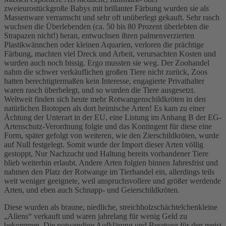
zweieurostückgroße Babys mit brillanter Färbung wurden sie als
Massenware verramscht und sehr oft unüberlegt gekauft. Sehr rasch
wuchsen die Überlebenden (ca. 50 bis 80 Prozent überlebten die
Strapazen nicht!) heran, entwuchsen ihren palmenverzierten
Plastikwännchen oder kleinen Aquarien, verloren die prächtige
Färbung, machten viel Dreck und Arbeit, verursachten Kosten und
wurden auch noch bissig. Ergo mussten sie weg. Der Zoohandel
nahm die schwer verkäuflichen großen Tiere nicht zurück, Zoos
hatten berechtigtermaßen kein Interesse, engagierte Privathalter
waren rasch überbelegt, und so wurden die Tiere ausgesetzt.
Weltweit finden sich heute mehr Rotwangenschildkröten in den
natürlichen Biotopen als dort heimische Arten! Es kam zu einer
Ächtung der Unterart in der EU, eine Listung im Anhang B der EG-
Artenschutz-Verordnung folgte und das Kontingent für diese eine
Form, später gefolgt von weiteren, wie den Zierschildkröten, wurde
auf Null festgelegt. Somit wurde der Import dieser Arten völlig
gestoppt, Nur Nachzucht und Haltung bereits vorhandener Tiere
blieb weiterhin erlaubt. Andere Arten folgten binnen Jahresfrist und
nahmen den Platz der Rotwange im Tierhandel ein, allerdings teils
weit weniger geeignete, weil anspruchsvollere und größer werdende
Arten, und eben auch Schnapp- und Geierschildkröten.
Diese wurden als braune, niedliche, streichholzschächtelchenkleine
„Aliens“ verkauft und waren jahrelang für wenig Geld zu
bekommen. Die notwendige Aufklärung und Beratung für den meist