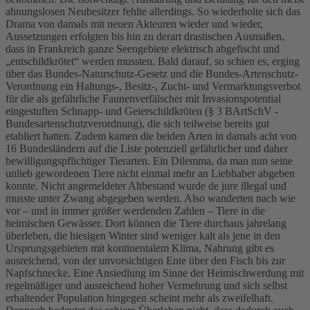
ahnungslosen Neubesitzer fehlte allerdings. So wiederholte sich das
Drama von damals mit neuen Akteuren wieder und wieder,
Aussetzungen erfolgten bis hin zu derart drastischen Ausmaßen,
dass in Frankreich ganze Seengebiete elektrisch abgefischt und
„entschildkrötet“ werden mussten. Bald darauf, so schien es, erging
über das Bundes-Naturschutz-Gesetz und die Bundes-Artenschutz-
Verordnung ein Haltungs-, Besitz-, Zucht- und Vermarktungsverbot
für die als gefährliche Faunenverfälscher mit Invasionspotential
eingestuften Schnapp- und Geierschildkröten (§ 3 BArtSchV -
Bundesartenschutzverordnung), die sich teilweise bereits gut
etabliert hatten. Zudem kamen die beiden Arten in damals acht von
16 Bundesländern auf die Liste potenziell gefährlicher und daher
bewilligungspflichtiger Tierarten. Ein Dilemma, da man nun seine
unlieb gewordenen Tiere nicht einmal mehr an Liebhaber abgeben
konnte. Nicht angemeldeter Altbestand wurde de jure illegal und
musste unter Zwang abgegeben werden. Also wanderten nach wie
vor – und in immer größer werdenden Zahlen – Tiere in die
heimischen Gewässer. Dort können die Tiere durchaus jahrelang
überleben, die hiesigen Winter sind weniger kalt als jene in den
Ursprungsgebieten mit kontinentalem Klima, Nahrung gibt es
ausreichend, von der unvorsichtigen Ente über den Fisch bis zur
Napfschnecke. Eine Ansiedlung im Sinne der Heimischwerdung mit
regelmäßiger und ausreichend hoher Vermehrung und sich selbst
erhaltender Population hingegen scheint mehr als zweifelhaft.