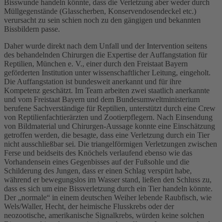
Bisswunde handeln könnte, dass die Verletzung aber weder durch
Müllgegenstände (Glasscherben, Konservendosendeckel etc.)
verursacht zu sein schien noch zu den gängigen und bekannten
Bissbildern passe.
Daher wurde direkt nach dem Unfall und der Intervention seitens
des behandelnden Chirurgen die Expertise der Auffangstation für
Reptilien, München e. V., einer durch den Freistaat Bayern
geförderten Institution unter wissenschaftlicher Leitung, eingeholt.
Die Auffangstation ist bundesweit anerkannt und für ihre
Kompetenz geschätzt. Im Team arbeiten zwei staatlich anerkannte
und vom Freistaat Bayern und dem Bundesumweltministerium
berufene Sachverständige für Reptilien, unterstützt durch eine Crew
von Reptilienfachtierärzten und Zootierpflegern. Nach Einsendung
von Bildmaterial und Chirurgen-Aussage konnte eine Einschätzung
getroffen werden, die besagte, dass eine Verletzung durch ein Tier
nicht ausschließbar sei. Die triangelförmigen Verletzungen zwischen
Ferse und beidseits des Knöchels verlaufend ebenso wie das
Vorhandensein eines Gegenbisses auf der Fußsohle und die
Schilderung des Jungen, dass er einen Schlag verspürt habe,
während er bewegungslos im Wasser stand, ließen den Schluss zu,
dass es sich um eine Bissverletzung durch ein Tier handeln könnte.
Der „normale“ in einem deutschen Weiher lebende Raubfisch, wie
Wels/Waller, Hecht, der heimische Flusskrebs oder der
neozootische, amerikanische Signalkrebs, würden keine solchen