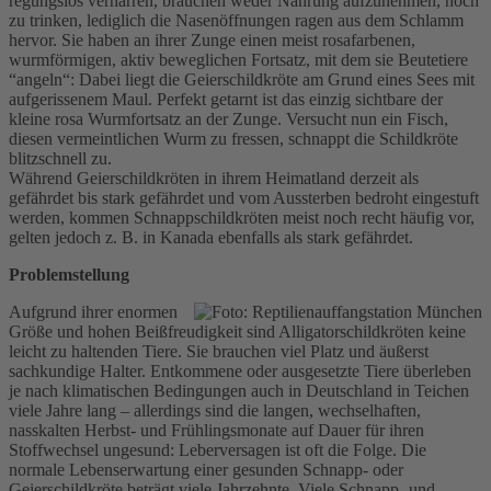
regungslos verharren, brauchen weder Nahrung aufzunehmen, noch
zu trinken, lediglich die Nasenöffnungen ragen aus dem Schlamm
hervor. Sie haben an ihrer Zunge einen meist rosafarbenen,
wurmförmigen, aktiv beweglichen Fortsatz, mit dem sie Beutetiere
“angeln“: Dabei liegt die Geierschildkröte am Grund eines Sees mit
aufgerissenem Maul. Perfekt getarnt ist das einzig sichtbare der
kleine rosa Wurmfortsatz an der Zunge. Versucht nun ein Fisch,
diesen vermeintlichen Wurm zu fressen, schnappt die Schildkröte
blitzschnell zu.
Während Geierschildkröten in ihrem Heimatland derzeit als
gefährdet bis stark gefährdet und vom Aussterben bedroht eingestuft
werden, kommen Schnappschildkröten meist noch recht häufig vor,
gelten jedoch z. B. in Kanada ebenfalls als stark gefährdet.
Problemstellung
Aufgrund ihrer enormen
Größe und hohen Beißfreudigkeit sind Alligatorschildkröten keine
leicht zu haltenden Tiere. Sie brauchen viel Platz und äußerst
sachkundige Halter. Entkommene oder ausgesetzte Tiere überleben
je nach klimatischen Bedingungen auch in Deutschland in Teichen
viele Jahre lang – allerdings sind die langen, wechselhaften,
nasskalten Herbst- und Frühlingsmonate auf Dauer für ihren
Stoffwechsel ungesund: Leberversagen ist oft die Folge. Die
normale Lebenserwartung einer gesunden Schnapp- oder
Geierschildkröte beträgt viele Jahrzehnte. Viele Schnapp- und