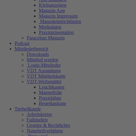
Kleinanzeigen
Magazin App
Magazin Impressum
Manuskriptrichtlinien
Mediadaten
Praxispräsentation
Paracelsus Magazin
Podcast
Mitgliederbereich
Downloads
Mitglied werden
Login-Mitglieder
VDT Ausstattung
VDT Mitgliedskarte
VDT-Werbemittel
Leuchtkasten
Magnetfolie
Praxisfahne
Bestellanfrage
Tierheilkunde
Arbeitskreise
Fallstudien
Gesetze & Rechtliches
Naturheilverfahren