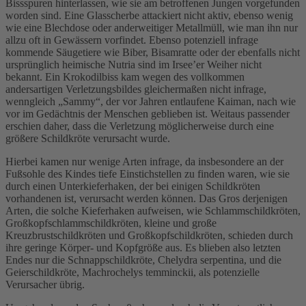
Bissspuren hinterlassen, wie sie am betroffenen Jungen vorgefunden
worden sind. Eine Glasscherbe attackiert nicht aktiv, ebenso wenig
wie eine Blechdose oder anderweitiger Metallmüll, wie man ihn nur
allzu oft in Gewässern vorfindet. Ebenso potenziell infrage
kommende Säugetiere wie Biber, Bisamratte oder der ebenfalls nicht
ursprünglich heimische Nutria sind im Irsee’er Weiher nicht
bekannt. Ein Krokodilbiss kam wegen des vollkommen
andersartigen Verletzungsbildes gleichermaßen nicht infrage,
wenngleich „Sammy“, der vor Jahren entlaufene Kaiman, nach wie
vor im Gedächtnis der Menschen geblieben ist. Weitaus passender
erschien daher, dass die Verletzung möglicherweise durch eine
größere Schildkröte verursacht wurde.
Hierbei kamen nur wenige Arten infrage, da insbesondere an der
Fußsohle des Kindes tiefe Einstichstellen zu finden waren, wie sie
durch einen Unterkieferhaken, der bei einigen Schildkröten
vorhandenen ist, verursacht werden können. Das Gros derjenigen
Arten, die solche Kieferhaken aufweisen, wie Schlammschildkröten,
Großkopfschlammschildkröten, kleine und große
Kreuzbrustschildkröten und Großkopfschildkröten, schieden durch
ihre geringe Körper- und Kopfgröße aus. Es blieben also letzten
Endes nur die Schnappschildkröte, Chelydra serpentina, und die
Geierschildkröte, Machrochelys temminckii, als potenzielle
Verursacher übrig.