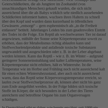
Geierschildkröten, die als Jungtiere im Zoohandel (von
unsachkundigen Menschen) gekauft wurden, die sich nicht
ausreichend über die als Babys wirklich sehr niedlich aussehenden
Schildkröten informiert hatten, wuchsen ihren Haltern zu schnell
über den Kopf und wurden dann kurzerhand in öffentlichen
Gewässern „entsorgt“ – gern euphemistisch als „in die Freiheit
entlassen“ betitelt. Jahrelanges Leiden bis zum gnadenvollen Eintritt
des Todes ist die Folge. Ein Reptil als wechselwarmes Tier ist darauf
angewiesen, mithilfe der Sonne seine Körpertemperatur soweit zu
erhöhen, dass der Metabolismus richtig ablaufen kann und
Stoffwechselendprodukte und anfallende toxische Substanzen
ungewandelt und ausgeschieden oder z. B. in der Leber abgebaut
werden können. Kann das Reptil – wie z. B. im Winter – aufgrund
geringerer Sonneneinstrahlung und kalter Lufttemperaturen, seine
Körpertemperatur nicht erhöhen, hält es Winterruhe. Ist die
Temperatur wie im Herbst und Frühling noch nicht ausreichend kalt
für einen echten Winterruhezustand, aber auch nicht ausreichend
warm, dass das Reptil seine Körpervorzugstemperatur erreicht, so
laufen zwar Stoffwechselprozesse ab, können aber nicht bis ganz
zum Ende ausgeführt werden. In der Folge bilden sich toxische
Stoffe im Körper, die sich besonders in der Leber des Tieres
anreichern und betroffene Organe bis zum Organversagen
schädigen.
In Deutschland gibt es daher, wie bereits erwähnt, seit 1999 ein