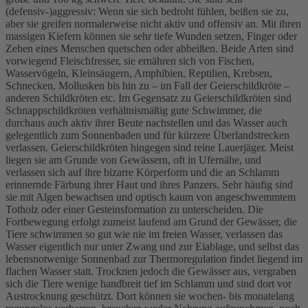
(defensiv-)aggressiv: Wenn sie sich bedroht fühlen, beißen sie zu,
aber sie greifen normalerweise nicht aktiv und offensiv an. Mit ihren
massigen Kiefern können sie sehr tiefe Wunden setzen, Finger oder
Zehen eines Menschen quetschen oder abbeißen. Beide Arten sind
vorwiegend Fleischfresser, sie ernähren sich von Fischen,
Wasservögeln, Kleinsäugern, Amphibien, Reptilien, Krebsen,
Schnecken, Mollusken bis hin zu – im Fall der Geierschildkröte –
anderen Schildkröten etc. Im Gegensatz zu Geierschildkröten sind
Schnappschildkröten verhältnismäßig gute Schwimmer, die
durchaus auch aktiv ihrer Beute nachstellen und das Wasser auch
gelegentlich zum Sonnenbaden und für kürzere Überlandstrecken
verlassen. Geierschildkröten hingegen sind reine Lauerjäger. Meist
liegen sie am Grunde von Gewässern, oft in Ufernähe, und
verlassen sich auf ihre bizarre Körperform und die an Schlamm
erinnernde Färbung ihrer Haut und ihres Panzers. Sehr häufig sind
sie mit Algen bewachsen und optisch kaum von angeschwemmtem
Totholz oder einer Gesteinsformation zu unterscheiden. Die
Fortbewegung erfolgt zumeist laufend am Grund der Gewässer, die
Tiere schwimmen so gut wie nie im freien Wasser, verlassen das
Wasser eigentlich nur unter Zwang und zur Eiablage, und selbst das
lebensnotwenige Sonnenbad zur Thermoregulation findet liegend im
flachen Wasser statt. Trocknen jedoch die Gewässer aus, vergraben
sich die Tiere wenige handbreit tief im Schlamm und sind dort vor
Austrocknung geschützt. Dort können sie wochen- bis monatelang