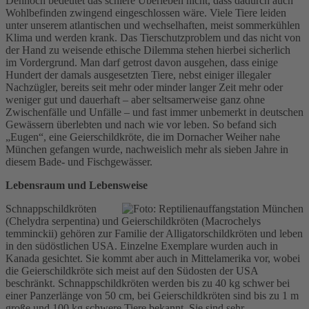
Dennoch bedeutet das schiere Überleben nicht, dass dadurch auch
Wohlbefinden zwingend eingeschlossen wäre. Viele Tiere leiden
unter unserem atlantischen und wechselhaften, meist sommerkühlen
Klima und werden krank. Das Tierschutzproblem und das nicht von
der Hand zu weisende ethische Dilemma stehen hierbei sicherlich
im Vordergrund. Man darf getrost davon ausgehen, dass einige
Hundert der damals ausgesetzten Tiere, nebst einiger illegaler
Nachzügler, bereits seit mehr oder minder langer Zeit mehr oder
weniger gut und dauerhaft – aber seltsamerweise ganz ohne
Zwischenfälle und Unfälle – und fast immer unbemerkt in deutschen
Gewässern überlebten und nach wie vor leben. So befand sich
„Eugen“, eine Geierschildkröte, die im Dornacher Weiher nahe
München gefangen wurde, nachweislich mehr als sieben Jahre in
diesem Bade- und Fischgewässer.
Lebensraum und Lebensweise
Schnappschildkröten
(Chelydra serpentina) und Geierschildkröten (Macrochelys
temminckii) gehören zur Familie der Alligatorschildkröten und leben
in den südöstlichen USA. Einzelne Exemplare wurden auch in
Kanada gesichtet. Sie kommt aber auch in Mittelamerika vor, wobei
die Geierschildkröte sich meist auf den Südosten der USA
beschränkt. Schnappschildkröten werden bis zu 40 kg schwer bei
einer Panzerlänge von 50 cm, bei Geierschildkröten sind bis zu 1 m
große und 100 kg schwere Tiere bekannt. Sie sind sehr