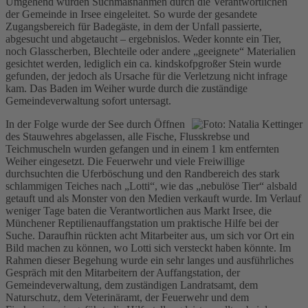
Umgehend wurden Suchmaßnahmen durch die Verantwortlichen
der Gemeinde in Irsee eingeleitet. So wurde der gesandete
Zugangsbereich für Badegäste, in dem der Unfall passierte,
abgesucht und abgetaucht – ergebnislos. Weder konnte ein Tier,
noch Glasscherben, Blechteile oder andere „geeignete“ Materialien
gesichtet werden, lediglich ein ca. kindskofpgroßer Stein wurde
gefunden, der jedoch als Ursache für die Verletzung nicht infrage
kam. Das Baden im Weiher wurde durch die zuständige
Gemeindeverwaltung sofort untersagt.
In der Folge wurde der See durch Öffnen
des Stauwehres abgelassen, alle Fische, Flusskrebse und
Teichmuscheln wurden gefangen und in einem 1 km entfernten
Weiher eingesetzt. Die Feuerwehr und viele Freiwillige
durchsuchten die Uferböschung und den Randbereich des stark
schlammigen Teiches nach „Lotti“, wie das „nebulöse Tier“ alsbald
getauft und als Monster von den Medien verkauft wurde. Im Verlauf
weniger Tage baten die Verantwortlichen aus Markt Irsee, die
Münchener Reptilienauffangstation um praktische Hilfe bei der
Suche. Daraufhin rückten acht Mitarbeiter aus, um sich vor Ort ein
Bild machen zu können, wo Lotti sich versteckt haben könnte. Im
Rahmen dieser Begehung wurde ein sehr langes und ausführliches
Gespräch mit den Mitarbeitern der Auffangstation, der
Gemeindeverwaltung, dem zuständigen Landratsamt, dem
Naturschutz, dem Veterinäramt, der Feuerwehr und dem