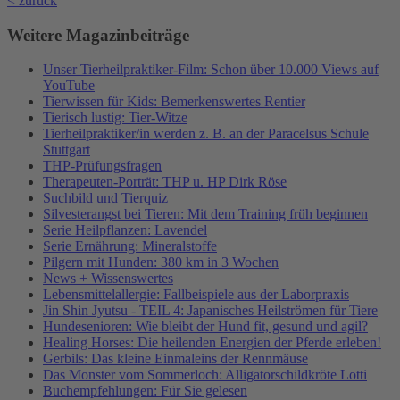
< zurück
Weitere Magazinbeiträge
Unser Tierheilpraktiker-Film: Schon über 10.000 Views auf
YouTube
Tierwissen für Kids: Bemerkenswertes Rentier
Tierisch lustig: Tier-Witze
Tierheilpraktiker/in werden z. B. an der Paracelsus Schule
Stuttgart
THP-Prüfungsfragen
Therapeuten-Porträt: THP u. HP Dirk Röse
Suchbild und Tierquiz
Silvesterangst bei Tieren: Mit dem Training früh beginnen
Serie Heilpflanzen: Lavendel
Serie Ernährung: Mineralstoffe
Pilgern mit Hunden: 380 km in 3 Wochen
News + Wissenswertes
Lebensmittelallergie: Fallbeispiele aus der Laborpraxis
Jin Shin Jyutsu - TEIL 4: Japanisches Heilströmen für Tiere
Hundesenioren: Wie bleibt der Hund fit, gesund und agil?
Healing Horses: Die heilenden Energien der Pferde erleben!
Gerbils: Das kleine Einmaleins der Rennmäuse
Das Monster vom Sommerloch: Alligatorschildkröte Lotti
Buchempfehlungen: Für Sie gelesen