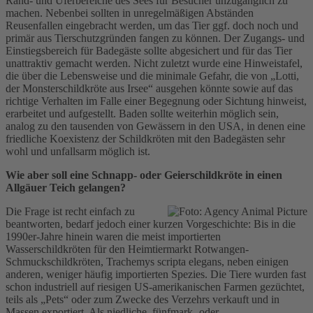
Rand- und Uferbereiche des Sees für Besucher unzugänglich zu
machen. Nebenbei sollten in unregelmäßigen Abständen
Reusenfallen eingebracht werden, um das Tier ggf. doch noch und
primär aus Tierschutzgründen fangen zu können. Der Zugangs- und
Einstiegsbereich für Badegäste sollte abgesichert und für das Tier
unattraktiv gemacht werden. Nicht zuletzt wurde eine Hinweistafel,
die über die Lebensweise und die minimale Gefahr, die von „Lotti,
der Monsterschildkröte aus Irsee“ ausgehen könnte sowie auf das
richtige Verhalten im Falle einer Begegnung oder Sichtung hinweist,
erarbeitet und aufgestellt. Baden sollte weiterhin möglich sein,
analog zu den tausenden von Gewässern in den USA, in denen eine
friedliche Koexistenz der Schildkröten mit den Badegästen sehr
wohl und unfallsarm möglich ist.
Wie aber soll eine Schnapp- oder Geierschildkröte in einen
Allgäuer Teich gelangen?
Die Frage ist recht einfach zu
beantworten, bedarf jedoch einer kurzen Vorgeschichte: Bis in die
1990er-Jahre hinein waren die meist importierten
Wasserschildkröten für den Heimtiermarkt Rotwangen-
Schmuckschildkröten, Trachemys scripta elegans, neben einigen
anderen, weniger häufig importierten Spezies. Die Tiere wurden fast
schon industriell auf riesigen US-amerikanischen Farmen gezüchtet,
teils als „Pets“ oder zum Zwecke des Verzehrs verkauft und in
Massen exportiert. Als niedliche, fünfmark- oder