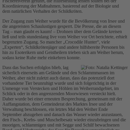
Fischereiverein geführt, die Hilfestellung leisten sollten bei der
Koordinierung der Maßnahmen, basierend auf der Biologie und
dem natürlichen Verhalten der Schildkröten.
Der Zugang zum Weiher wurde für die Bevölkerung von Irsee und
die angereisten Schaulustigen gesperrt. Die Presse, die an diesem
Tag – man glaubt es kaum! – Drohnen über dem Gelände kreisen
ließ und teils stundenlang live vom Weiher vor Ort berichtete, erhielt
begrenzten Zugang. So mancher „Crocodile Hunter“, viele
„Experten“, Schildkrötenjäger und andere hilfsbereite Personen bis
hin zu Esoterikern und Geistheilern trieben sich am Weiher herum,
sodass keine Ruhe mehr einkehren konnte.
Dass das Suchen erfolglos blieb, lag
sicherlich einerseits am Gelände und den Schlammmassen im
Weiher, aber nicht zuletzt auch daran, dass das potenziell dort
vorhandene Tier beunruhigt wurde und sich folgerichtig in der
Unmenge von Verstecken und Höhlen im Weiherrandgebiet, im
Schlick oder in den angrenzenden Moorwiesen versteckt hielt.
Daher wurde bei einer erneuten Besprechung, gemeinsam mit der
Auffangstation, dem Gemeinderat des Marktes Irsee und der
Verwaltung beschlossen, ein letztes Mal den Weiher Ende
September abzugehen und danach das Wasser wieder anzustauen,
den Fisch-, Krebs- und Muschelbesatz wieder einzubringen und die
moorigen, schlammigen und mit Segge und Schilf bewachsenen