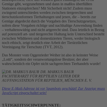
Genüge gibt, wegzunehmen und dann in maßlos überfüllten
Stationen einzupferchen? Mit Sicherheit nicht! Zudem muss
zwingend unterschieden werden zwischen tiergerechten und
tierschutzkonformen Tierhaltungen und jenen, die – bereits zur
Genüge abgedeckt durch die Vorgaben des Tierschutzgesetzes,
sofern diese Vorgaben richtige und nachhaltige Anwendung finden
– verhaltenswidrig und nicht artgerecht sind. Dass letztlich in Bezug
auf potenziell art- und tiergerechte Haltung kein Unterschied besteht
zwischen Wildtieren und domestizierten Tieren, weder biologisch
noch ethisch, zeigt deutlich eine Arbeit der Tierärztlichen
Vereinigung für Tierschutz (TVT, 2012).
Das Monster vom Oggenrieder Weiher ist also in keinster Weise
„Lotti“, sondern der veranwortungslose Besitzer, der aber
wahrscheinlich ein Opfer nicht sachgerechten Tierhandels wurde!
DR. MARKUS BAUR
FACHTIERARZT FÜR REPTILIEN LEITER DER
AUFFANGSTATION FÜR REPTILIEN, MÜNCHEN E. V.
Diese E-Mail-Adresse ist vor Spambots geschützt! Zur Anzeige muss
JavaScript eingeschaltet sein!
TÄTIGKEITSSCHWERPUNKTE: