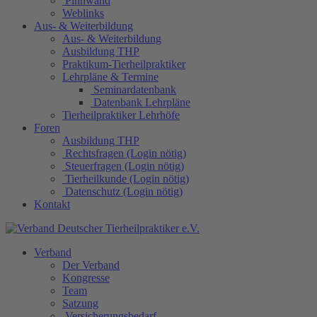
Pinnwand
Weblinks
Aus- & Weiterbildung
Aus- & Weiterbildung
Ausbildung THP
Praktikum-Tierheilpraktiker
Lehrpläne & Termine
Seminardatenbank
Datenbank Lehrpläne
Tierheilpraktiker Lehrhöfe
Foren
Ausbildung THP
Rechtsfragen (Login nötig)
Steuerfragen (Login nötig)
Tierheilkunde (Login nötig)
Datenschutz (Login nötig)
Kontakt
Verband
Der Verband
Kongresse
Team
Satzung
Versicherungsbedarf