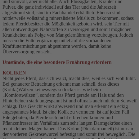
und sinnvoll, aber nicht alle. Auch Flüssigkeiten, Kräuter und
Pulver, die ganz individuell auf das Tier und die Jahreszeit
abgestimmt sind, sind im Fachhandel erhältlich. Ebenso sind
mittlerweile vollständig mineralisierte Müslis zu bekommen, sodass
jedem Pferdebesitzer die Möglichkeit geboten wird, sein Tier mit
allen notwendigen Nährstoffen zu versorgen und somit möglichen
Krankheiten als Folge von Mangelernährung vorzubeugen. Jedoch
müssen die Futterergänzungsmittel auf die vorhandenen
Kraftfuttermischungen abgestimmt werden, damit keine
Überversorgung entsteht.
Umstände, die eine besondere Ernährung erfordern
KOLIKEN
Nicht jedes Pferd, das sich wälzt, macht dies, weil es sich wohlfühlt.
Bei genauerer Betrachtung erkennt man schnell, dass dieses
(Kolik-)Wälzen keineswegs so locker ist wie beim
„Komfortwälzen“, sondern das Pferd gerade am Hals und den
Hinterbeinen stark angespannt ist und oftmals auch mit dem Schweif
schlägt. Das Gesicht wirkt abwesend und man erkennt ein eckig
angespanntes Maul. Ist eine Kolik zu vermuten, ist auf jeden Fall
Eile geboten, da Pferde sich nicht erbrechen können und
Pflanzenfresser im Verhältnis zum sehr langen Darmgekröse einen
recht kleinen Magen haben. Das Kolon (Dickdarmanteil) ist nur an
der vorderen Gekrösewurzel befestigt und somit frei beweglich. Die