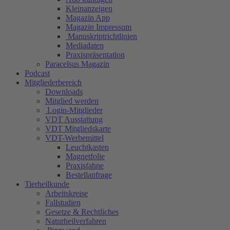
Kleinanzeigen
Magazin App
Magazin Impressum
Manuskriptrichtlinien
Mediadaten
Praxispräsentation
Paracelsus Magazin
Podcast
Mitgliederbereich
Downloads
Mitglied werden
Login-Mitglieder
VDT Ausstattung
VDT Mitgliedskarte
VDT-Werbemittel
Leuchtkasten
Magnetfolie
Praxisfahne
Bestellanfrage
Tierheilkunde
Arbeitskreise
Fallstudien
Gesetze & Rechtliches
Naturheilverfahren