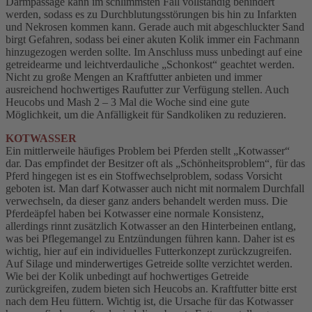
Darmpassage kann im schlimmsten Fall vollständig behindert
werden, sodass es zu Durchblutungsstörungen bis hin zu Infarkten
und Nekrosen kommen kann. Gerade auch mit abgeschluckter Sand
birgt Gefahren, sodass bei einer akuten Kolik immer ein Fachmann
hinzugezogen werden sollte. Im Anschluss muss unbedingt auf eine
getreidearme und leichtverdauliche „Schonkost“ geachtet werden.
Nicht zu große Mengen an Kraftfutter anbieten und immer
ausreichend hochwertiges Raufutter zur Verfügung stellen. Auch
Heucobs und Mash 2 – 3 Mal die Woche sind eine gute
Möglichkeit, um die Anfälligkeit für Sandkoliken zu reduzieren.
KOTWASSER
Ein mittlerweile häufiges Problem bei Pferden stellt „Kotwasser“
dar. Das empfindet der Besitzer oft als „Schönheitsproblem“, für das
Pferd hingegen ist es ein Stoffwechselproblem, sodass Vorsicht
geboten ist. Man darf Kotwasser auch nicht mit normalem Durchfall
verwechseln, da dieser ganz anders behandelt werden muss. Die
Pferdeäpfel haben bei Kotwasser eine normale Konsistenz,
allerdings rinnt zusätzlich Kotwasser an den Hinterbeinen entlang,
was bei Pflegemangel zu Entzündungen führen kann. Daher ist es
wichtig, hier auf ein individuelles Futterkonzept zurückzugreifen.
Auf Silage und minderwertiges Getreide sollte verzichtet werden.
Wie bei der Kolik unbedingt auf hochwertiges Getreide
zurückgreifen, zudem bieten sich Heucobs an. Kraftfutter bitte erst
nach dem Heu füttern. Wichtig ist, die Ursache für das Kotwasser