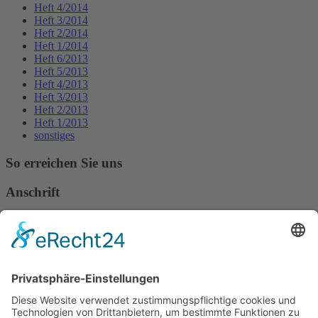
Heft 4/2014
Heft 3/2014
Heft 2/2014
Heft 1/2014
Heft 6/2013
Heft 5/2013
Heft 4/2013
Heft 3/2013
Heft 2/2013
Heft 1/2013
sonstiges
So erreichen Sie uns
Anschrift
Verband Deutscher Tierheilpraktiker e.V.
Verbandsverwaltung
Am Rosenbraken 12
31547 Loccum
E-Mail
Diese E-Mail-Adresse ist vor Spambots geschützt! Zur Anzeige