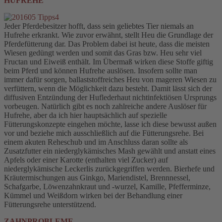
HUFREHE
Jeder Pferdebesitzer hofft, dass sein geliebtes Tier niemals an
Hufrehe erkrankt. Wie zuvor erwähnt, stellt Heu die Grundlage der
Pferdefütterung dar. Das Problem dabei ist heute, dass die meisten
Wiesen gedüngt werden und somit das Gras bzw. Heu sehr viel
Fructan und Eiweiß enthält. Im Übermaß wirken diese Stoffe giftig
beim Pferd und können Hufrehe auslösen. Insofern sollte man
immer dafür sorgen, ballaststoffreiches Heu von mageren Wiesen zu
verfüttern, wenn die Möglichkeit dazu besteht. Damit lässt sich der
diffusiven Entzündung der Huflederhaut nichtinfektiösen Ursprungs
vorbeugen. Natürlich gibt es noch zahlreiche andere Auslöser für
Hufrehe, aber da ich hier hauptsächlich auf spezielle
Fütterungskonzepte eingehen möchte, lasse ich diese bewusst außen
vor und beziehe mich ausschließlich auf die Fütterungsrehe. Bei
einem akuten Reheschub und im Anschluss daran sollte als
Zusatzfutter ein niederglykämisches Mash gewählt und anstatt eines
Apfels oder einer Karotte (enthalten viel Zucker) auf
niederglykämische Leckerlis zurückgegriffen werden. Bierhefe und
Kräutermischungen aus Ginkgo, Mariendistel, Brennnessel,
Schafgarbe, Löwenzahnkraut und -wurzel, Kamille, Pfefferminze,
Kümmel und Weißdorn wirken bei der Behandlung einer
Fütterungsrehe unterstützend.
ZAHNPROBLEME