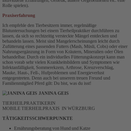
individuelle Erfahrungen, Genetik, äußere Gegebenheiten etc. eine
Rolle spielen).
Praxiserfahrung
Ich empfehle den Tierbesitzern immer, regelmäßige
Blutuntersuchungen bei einem Tierheilpraktiker durchführen zu
lassen, da sich so rechtzeitig versteckte Mängel entdecken und
behandeln lassen. Meist sind Mangelerscheinungen leicht durch
Zufütterung eines passenden Futters (Mash, Müsli, Cobs) oder einer
Nahrungsergänzung in Form von Kräutern, Mineralien oder Ölen
behandelbar. Durch ein individuelles Fütterungskonzept kann man
schon vorab sehr vielen Krankheitsbildern und Symptomen wie
Infektanfälligkeit, Sommerekzem, Arthrose, Kreuzverschlag,
Mauke, Haut-, Fell-, Hufproblemen und Energieverlust
entgegentreten. Denn auch bei unserem treuen Freund und
Familienmitglied Pferd gilt: Du bist, was du isst!
JANINA GEIS
TIERHEILPRAKTIKERIN
MOBILE TIERHEILPRAXIS IN WÜRZBURG
TÄTIGKEITSSCHWERPUNKTE
Ernährungsberatung von Hund und Katze