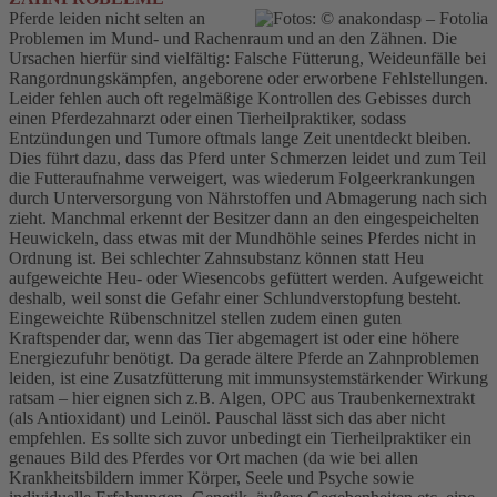
Pferde leiden nicht selten an
Problemen im Mund- und Rachenraum und an den Zähnen. Die
Ursachen hierfür sind vielfältig: Falsche Fütterung, Weideunfälle bei
Rangordnungskämpfen, angeborene oder erworbene Fehlstellungen.
Leider fehlen auch oft regelmäßige Kontrollen des Gebisses durch
einen Pferdezahnarzt oder einen Tierheilpraktiker, sodass
Entzündungen und Tumore oftmals lange Zeit unentdeckt bleiben.
Dies führt dazu, dass das Pferd unter Schmerzen leidet und zum Teil
die Futteraufnahme verweigert, was wiederum Folgeerkrankungen
durch Unterversorgung von Nährstoffen und Abmagerung nach sich
zieht. Manchmal erkennt der Besitzer dann an den eingespeichelten
Heuwickeln, dass etwas mit der Mundhöhle seines Pferdes nicht in
Ordnung ist. Bei schlechter Zahnsubstanz können statt Heu
aufgeweichte Heu- oder Wiesencobs gefüttert werden. Aufgeweicht
deshalb, weil sonst die Gefahr einer Schlundverstopfung besteht.
Eingeweichte Rübenschnitzel stellen zudem einen guten
Kraftspender dar, wenn das Tier abgemagert ist oder eine höhere
Energiezufuhr benötigt. Da gerade ältere Pferde an Zahnproblemen
leiden, ist eine Zusatzfütterung mit immunsystemstärkender Wirkung
ratsam – hier eignen sich z.B. Algen, OPC aus Traubenkernextrakt
(als Antioxidant) und Leinöl. Pauschal lässt sich das aber nicht
empfehlen. Es sollte sich zuvor unbedingt ein Tierheilpraktiker ein
genaues Bild des Pferdes vor Ort machen (da wie bei allen
Krankheitsbildern immer Körper, Seele und Psyche sowie