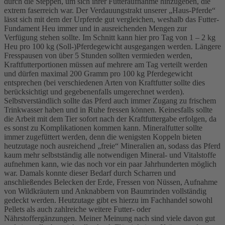
durch die Steppen, um sich ihrer Futteraufnahme hinzugeben, die
extrem faserreich war. Der Verdauungstrakt unserer „Haus-Pferde“
lässt sich mit dem der Urpferde gut vergleichen, weshalb das Futter-
Fundament Heu immer und in ausreichenden Mengen zur
Verfügung stehen sollte. Im Schnitt kann hier pro Tag von 1 – 2 kg
Heu pro 100 kg (Soll-)Pferdegewicht ausgegangen werden. Längere
Fresspausen von über 5 Stunden sollten vermieden werden,
Kraftfutterportionen müssen auf mehrere am Tag verteilt werden
und dürfen maximal 200 Gramm pro 100 kg Pferdegewicht
entsprechen (bei verschiedenen Arten von Kraftfutter sollte dies
berücksichtigt und gegebenenfalls umgerechnet werden).
Selbstverständlich sollte das Pferd auch immer Zugang zu frischem
Trinkwasser haben und in Ruhe fressen können. Keinesfalls sollte
die Arbeit mit dem Tier sofort nach der Kraftfuttergabe erfolgen, da
es sonst zu Komplikationen kommen kann. Mineralfutter sollte
immer zugefüttert werden, denn die wenigsten Koppeln bieten
heutzutage noch ausreichend „freie“ Mineralien an, sodass das Pferd
kaum mehr selbstständig alle notwendigen Mineral- und Vitalstoffe
aufnehmen kann, wie das noch vor ein paar Jahrhunderten möglich
war. Damals konnte dieser Bedarf durch Scharren und
anschließendes Belecken der Erde, Fressen von Nüssen, Aufnahme
von Wildkräutern und Anknabbern von Baumrinden vollständig
gedeckt werden. Heutzutage gibt es hierzu im Fachhandel sowohl
Pellets als auch zahlreiche weitere Futter- oder
Nährstoffergänzungen. Meiner Meinung nach sind viele davon gut