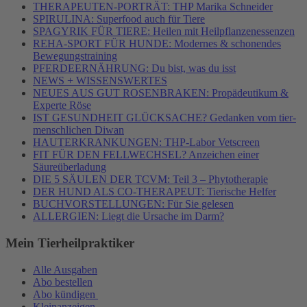
THERAPEUTEN-PORTRÄT: THP Marika Schneider
SPIRULINA: Superfood auch für Tiere
SPAGYRIK FÜR TIERE: Heilen mit Heilpflanzenessenzen
REHA-SPORT FÜR HUNDE: Modernes & schonendes
Bewegungstraining
PFERDEERNÄHRUNG: Du bist, was du isst
NEWS + WISSENSWERTES
NEUES AUS GUT ROSENBRAKEN: Propädeutikum &
Experte Röse
IST GESUNDHEIT GLÜCKSACHE? Gedanken vom tier-
menschlichen Diwan
HAUTERKRANKUNGEN: THP-Labor Vetscreen
FIT FÜR DEN FELLWECHSEL? Anzeichen einer
Säureüberladung
DIE 5 SÄULEN DER TCVM: Teil 3 – Phytotherapie
DER HUND ALS CO-THERAPEUT: Tierische Helfer
BUCHVORSTELLUNGEN: Für Sie gelesen
ALLERGIEN: Liegt die Ursache im Darm?
Mein Tierheilpraktiker
Alle Ausgaben
Abo bestellen
Abo kündigen
Kleinanzeigen