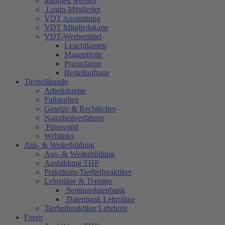
Mitglied werden
Login-Mitglieder
VDT Ausstattung
VDT Mitgliedskarte
VDT-Werbemittel
Leuchtkasten
Magnetfolie
Praxisfahne
Bestellanfrage
Tierheilkunde
Arbeitskreise
Fallstudien
Gesetze & Rechtliches
Naturheilverfahren
Pinnwand
Weblinks
Aus- & Weiterbildung
Aus- & Weiterbildung
Ausbildung THP
Praktikum-Tierheilpraktiker
Lehrpläne & Termine
Seminardatenbank
Datenbank Lehrpläne
Tierheilpraktiker Lehrhöfe
Foren