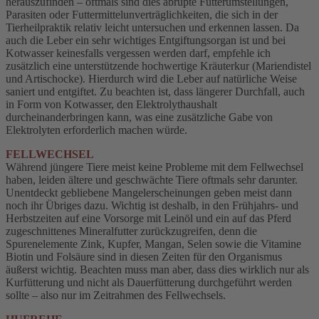
herauszufinden – oftmals sind dies abrupte Futterumstellungen,
Parasiten oder Futtermittelunverträglichkeiten, die sich in der
Tierheilpraktik relativ leicht untersuchen und erkennen lassen. Da
auch die Leber ein sehr wichtiges Entgiftungsorgan ist und bei
Kotwasser keinesfalls vergessen werden darf, empfehle ich
zusätzlich eine unterstützende hochwertige Kräuterkur (Mariendistel
und Artischocke). Hierdurch wird die Leber auf natürliche Weise
saniert und entgiftet. Zu beachten ist, dass längerer Durchfall, auch
in Form von Kotwasser, den Elektrolythaushalt
durcheinanderbringen kann, was eine zusätzliche Gabe von
Elektrolyten erforderlich machen würde.
FELLWECHSEL
Während jüngere Tiere meist keine Probleme mit dem Fellwechsel
haben, leiden ältere und geschwächte Tiere oftmals sehr darunter.
Unentdeckt gebliebene Mangelerscheinungen geben meist dann
noch ihr Übriges dazu. Wichtig ist deshalb, in den Frühjahrs- und
Herbstzeiten auf eine Vorsorge mit Leinöl und ein auf das Pferd
zugeschnittenes Mineralfutter zurückzugreifen, denn die
Spurenelemente Zink, Kupfer, Mangan, Selen sowie die Vitamine
Biotin und Folsäure sind in diesen Zeiten für den Organismus
äußerst wichtig. Beachten muss man aber, dass dies wirklich nur als
Kurfütterung und nicht als Dauerfütterung durchgeführt werden
sollte – also nur im Zeitrahmen des Fellwechsels.