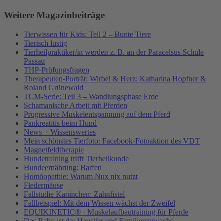
Weitere Magazinbeiträge
Tierwissen für Kids: Teil 2 – Bunte Tiere
Tierisch lustig
Tierheilpraktiker/in werden z. B. an der Paracelsus Schule
Passau
THP-Prüfungsfragen
Therapeuten-Porträt: Wirbel & Herz: Katharina Hopfner &
Roland Grünewald
TCM-Serie: Teil 3 – Wandlungsphase Erde
Schamanische Arbeit mit Pferden
Progressive Muskelentspannung auf dem Pferd
Pankreatitis beim Hund
News + Wissenswertes
Mein schönstes Tierfoto: Facebook-Fotoaktion des VDT
Magnetfeldtherapie
Hundetraining trifft Tierheilkunde
Hundeernährung: Barfen
Homöopathie: Warum Nux nix nutzt
Fledermäuse
Fallstudie Kaninchen: Zahnfistel
Fallbeispiel: Mit dem Wissen wächst der Zweifel
EQUIKINETIC® - Muskelaufbautraining für Pferde
Das Baby ist da: Haustier und Familienzuwachs