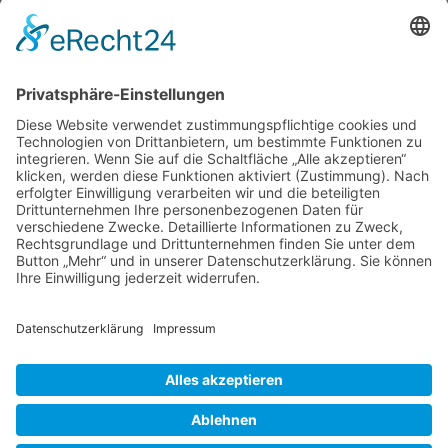
Verband Deutscher Tierheilpraktiker e.V.
Verbandsverwaltung
Am Rosenbraken 12
31547 Loccum
E-Mail
Diese E-Mail-Adresse ist vor Spambots geschützt! Zur Anzeige
muss JavaScript eingeschaltet sein!
Diese E-Mail-Adresse ist vor Spambots geschützt! Zur Anzeige
muss JavaScript eingeschaltet sein!
Telefon Service-Team
Tel: 0261-1349 5200
Tel: 0172-546 19 20
Kontakt
Impressum
Datenschutzerklärung
Der Gesundheitsverband für Tiertherapeuten