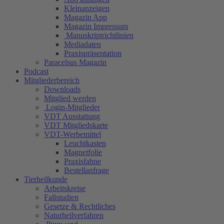
Kleinanzeigen
Magazin App
Magazin Impressum
Manuskriptrichtlinien
Mediadaten
Praxispräsentation
Paracelsus Magazin
Podcast
Mitgliederbereich
Downloads
Mitglied werden
Login-Mitglieder
VDT Ausstattung
VDT Mitgliedskarte
VDT-Werbemittel
Leuchtkasten
Magnetfolie
Praxisfahne
Bestellanfrage
Tierheilkunde
Arbeitskreise
Fallstudien
Gesetze & Rechtliches
Naturheilverfahren