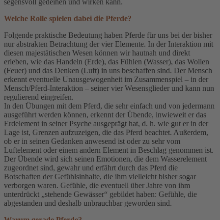
segensvoll gedeihen und wirken kann.
Welche Rolle spielen dabei die Pferde?
Folgende praktische Bedeutung haben Pferde für uns bei der bisher
nur abstrakten Betrachtung der vier Elemente. In der Interaktion mit
diesen majestätischen Wesen können wir hautnah und direkt
erleben, wie das Handeln (Erde), das Fühlen (Wasser), das Wollen
(Feuer) und das Denken (Luft) in uns beschaffen sind. Der Mensch
erkennt eventuelle Unausgewogenheit im Zusammenspiel – in der
Mensch/Pferd-Interaktion – seiner vier Wesensglieder und kann nun
regulierend eingreifen.
In den Übungen mit dem Pferd, die sehr einfach und von jedermann
ausgeführt werden können, erkennt der Übende, inwieweit er das
Erdelement in seiner Psyche ausgeprägt hat, d. h. wie gut er in der
Lage ist, Grenzen aufzuzeigen, die das Pferd beachtet. Außerdem,
ob er in seinen Gedanken anwesend ist oder zu sehr vom
Luftelement oder einem andern Element in Beschlag genommen ist.
Der Übende wird sich seinen Emotionen, die dem Wasserelement
zugeordnet sind, gewahr und erfährt durch das Pferd die
Botschaften der Gefühlsinhalte, die ihm vielleicht bisher sogar
verborgen waren. Gefühle, die eventuell über Jahre von ihm
unterdrückt „stehende Gewässer“ gebildet haben: Gefühle, die
abgestanden und deshalb unbrauchbar geworden sind.
Warum gerade Pferde?