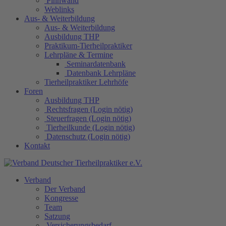
Pinnwand
Weblinks
Aus- & Weiterbildung
Aus- & Weiterbildung
Ausbildung THP
Praktikum-Tierheilpraktiker
Lehrpläne & Termine
Seminardatenbank
Datenbank Lehrpläne
Tierheilpraktiker Lehrhöfe
Foren
Ausbildung THP
Rechtsfragen (Login nötig)
Steuerfragen (Login nötig)
Tierheilkunde (Login nötig)
Datenschutz (Login nötig)
Kontakt
Verband
Der Verband
Kongresse
Team
Satzung
Versicherungsbedarf