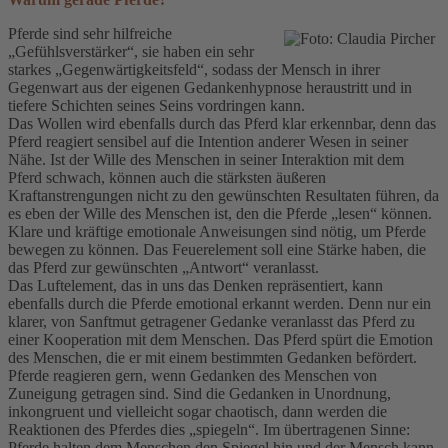
Pferde sind sehr hilfreiche
„Gefühlsverstärker“, sie haben ein sehr
starkes „Gegenwärtigkeitsfeld“, sodass der Mensch in ihrer
Gegenwart aus der eigenen Gedankenhypnose heraustritt und in
tiefere Schichten seines Seins vordringen kann.
Das Wollen wird ebenfalls durch das Pferd klar erkennbar, denn das
Pferd reagiert sensibel auf die Intention anderer Wesen in seiner
Nähe. Ist der Wille des Menschen in seiner Interaktion mit dem
Pferd schwach, können auch die stärksten äußeren
Kraftanstrengungen nicht zu den gewünschten Resultaten führen, da
es eben der Wille des Menschen ist, den die Pferde „lesen“ können.
Klare und kräftige emotionale Anweisungen sind nötig, um Pferde
bewegen zu können. Das Feuerelement soll eine Stärke haben, die
das Pferd zur gewünschten „Antwort“ veranlasst.
Das Luftelement, das in uns das Denken repräsentiert, kann
ebenfalls durch die Pferde emotional erkannt werden. Denn nur ein
klarer, von Sanftmut getragener Gedanke veranlasst das Pferd zu
einer Kooperation mit dem Menschen. Das Pferd spürt die Emotion
des Menschen, die er mit einem bestimmten Gedanken befördert.
Pferde reagieren gern, wenn Gedanken des Menschen von
Zuneigung getragen sind. Sind die Gedanken in Unordnung,
inkongruent und vielleicht sogar chaotisch, dann werden die
Reaktionen des Pferdes dies „spiegeln“. Im übertragenen Sinne:
Pferde halten dem Menschen den Spiegel hin und der Mensch kann