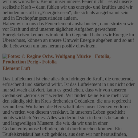
wir uns wünschen. Brennt unser inneres Feuer nicht – es ist unsere
seelische Kraft – dann fühlen wir uns energie- und kraftlos und wir
befinden uns oft in „Energiekrisen“, die sich als ausgebrannt sein
und in Erschöpfungszuständen äußern.
Haben wir in uns das Feuerelement ausbalanciert, dann strotzen wir
vor Kraft und sind unseren täglichen Aufgaben gewachsen.
Energiekrisen kennen wir nicht. Im Gegenteil haben wir Energie im
Überschuss, können an unsere Umwelt Energie abgeben und so auf
die Lebewesen um uns herum positiv einwirken.
Element Luft
Das Luftelement ist eine alles durchdringende Kraft, die erneuernd,
erfrischend und stärkend wirkt. Ist das Luftelement in uns nicht oder
nur schwach aktiviert, kann es geschehen, dass wir von unseren
Gedanken „terrorisiert“ werden. Wir finden keine Ruhe mehr vor
den ständig sich im Kreis drehenden Gedanken, die uns regelrecht
zermürben. Wir haben die Herrschaft über unser Denken verloren
und werden von diesem versklavt. In unserem Leben geschieht
nichts wirklich Neues. Alles wiederholt sich in bereits bekannten
und langweiligen Mustern, die wir, da wir uns in einer
Gedankenhypnose befinden, nicht durchbrechen können. Ein
Teufelskreislauf hat sich gebildet, aus dem wir nur herausfinden,