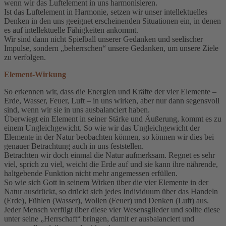
wenn wir das Luftelement in uns harmonisieren.
Ist das Luftelement in Harmonie, setzen wir unser intellektuelles
Denken in den uns geeignet erscheinenden Situationen ein, in denen
es auf intellektuelle Fähigkeiten ankommt.
Wir sind dann nicht Spielball unserer Gedanken und seelischer
Impulse, sondern „beherrschen“ unsere Gedanken, um unsere Ziele
zu verfolgen.
Element-Wirkung
So erkennen wir, dass die Energien und Kräfte der vier Elemente –
Erde, Wasser, Feuer, Luft – in uns wirken, aber nur dann segensvoll
sind, wenn wir sie in uns ausbalanciert haben.
Überwiegt ein Element in seiner Stärke und Äußerung, kommt es zu
einem Ungleichgewicht. So wie wir das Ungleichgewicht der
Elemente in der Natur beobachten können, so können wir dies bei
genauer Betrachtung auch in uns feststellen.
Betrachten wir doch einmal die Natur aufmerksam. Regnet es sehr
viel, sprich zu viel, weicht die Erde auf und sie kann ihre nährende,
haltgebende Funktion nicht mehr angemessen erfüllen.
So wie sich Gott in seinem Wirken über die vier Elemente in der
Natur ausdrückt, so drückt sich jedes Individuum über das Handeln
(Erde), Fühlen (Wasser), Wollen (Feuer) und Denken (Luft) aus.
Jeder Mensch verfügt über diese vier Wesensglieder und sollte diese
unter seine „Herrschaft“ bringen, damit er ausbalanciert und