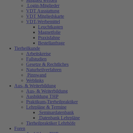
Mitglied werden
Login-Mitglieder
VDT Ausstattung
VDT Mitgliedskarte
VDT-Werbemittel
Leuchtkasten
Magnetfolie
Praxisfahne
Bestellanfrage
Tierheilkunde
Arbeitskreise
Fallstudien
Gesetze & Rechtliches
Naturheilverfahren
Pinnwand
Weblinks
Aus- & Weiterbildung
Aus- & Weiterbildung
Ausbildung THP
Praktikum-Tierheilpraktiker
Lehrpläne & Termine
Seminardatenbank
Datenbank Lehrpläne
Tierheilpraktiker Lehrhöfe
Foren