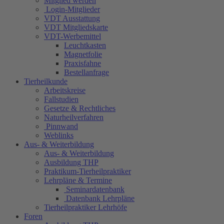
Mitglied werden
Login-Mitglieder
VDT Ausstattung
VDT Mitgliedskarte
VDT-Werbemittel
Leuchtkasten
Magnetfolie
Praxisfahne
Bestellanfrage
Tierheilkunde
Arbeitskreise
Fallstudien
Gesetze & Rechtliches
Naturheilverfahren
Pinnwand
Weblinks
Aus- & Weiterbildung
Aus- & Weiterbildung
Ausbildung THP
Praktikum-Tierheilpraktiker
Lehrpläne & Termine
Seminardatenbank
Datenbank Lehrpläne
Tierheilpraktiker Lehrhöfe
Foren