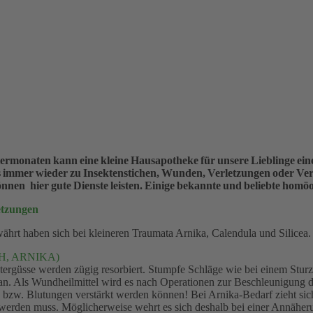
termonaten kann eine kleine Hausapotheke für unsere Lieblinge ein
s immer wieder zu Insektenstichen, Wunden, Verletzungen oder V
en hier gute Dienste leisten. Einige bekannte und beliebte homöop
etzungen
ährt haben sich bei kleineren Traumata Arnika, Calendula und Silicea. 
H, ARNIKA)
lutergüsse werden zügig resorbiert. Stumpfe Schläge wie bei einem St
an. Als Wundheilmittel wird es nach Operationen zur Beschleunigung d
bzw. Blutungen verstärkt werden können! Bei Arnika-Bedarf zieht sic
t werden muss. Möglicherweise wehrt es sich deshalb bei einer Annäherun