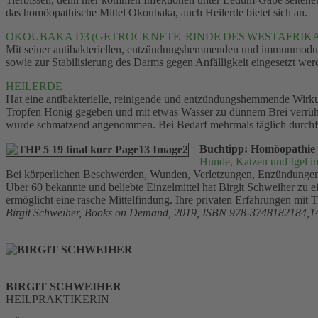
das homöopathische Mittel Okoubaka, auch Heilerde bietet sich an.
OKOUBAKA D3 (GETROCKNETE RINDE DES WESTAFRIK
Mit seiner antibakteriellen, entzündungshemmenden und immunmodu
sowie zur Stabilisierung des Darms gegen Anfälligkeit eingesetzt wer
HEILERDE
Hat eine antibakterielle, reinigende und entzündungshemmende Wirku
Tropfen Honig gegeben und mit etwas Wasser zu dünnem Brei verrührt
wurde schmatzend angenommen. Bei Bedarf mehrmals täglich durchfüh
Buchtipp: Homöopathie f
Hunde, Katzen und Igel in
Bei körperlichen Beschwerden, Wunden, Verletzungen, Enzündungen,
Über 60 bekannte und beliebte Einzelmittel hat Birgit Schweiher zu e
ermöglicht eine rasche Mittelfindung. Ihre privaten Erfahrungen mit
Birgit Schweiher, Books on Demand, 2019, ISBN 978-3748182184,1
BIRGIT SCHWEIHER
HEILPRAKTIKERIN