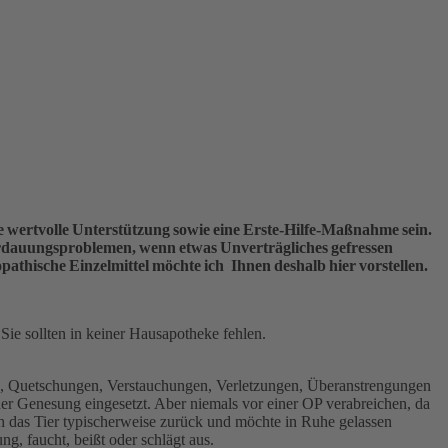
e wertvolle Unterstützung sowie eine Erste-Hilfe-Maßnahme sein.
erdauungsproblemen, wenn etwas Unverträgliches gefressen
athische Einzelmittel möchte ich Ihnen deshalb hier vorstellen.
Sie sollten in keiner Hausapotheke fehlen.
urz, Quetschungen, Verstauchungen, Verletzungen, Überanstrengungen
er Genesung eingesetzt. Aber niemals vor einer OP verabreichen, da
h das Tier typischerweise zurück und möchte in Ruhe gelassen
g, faucht, beißt oder schlägt aus.