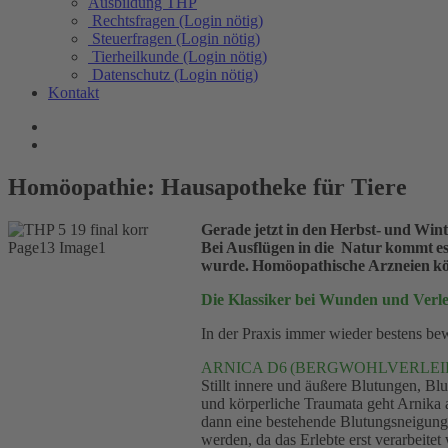
Ausbildung THP
Rechtsfragen (Login nötig)
Steuerfragen (Login nötig)
Tierheilkunde (Login nötig)
Datenschutz (Login nötig)
Kontakt
Homöopathie: Hausapotheke für Tiere
Gerade jetzt in den Herbst- und Win
Bei Ausflügen in die Natur kommt e
wurde. Homöopathische Arzneien könn
Die Klassiker bei Wunden und Verl
In der Praxis immer wieder bestens bew
ARNICA D6 (BERGWOHLVERLEI
Stillt innere und äußere Blutungen, B
und körperliche Traumata geht Arnika 
dann eine bestehende Blutungsneigung 
werden, da das Erlebte erst verarbeite