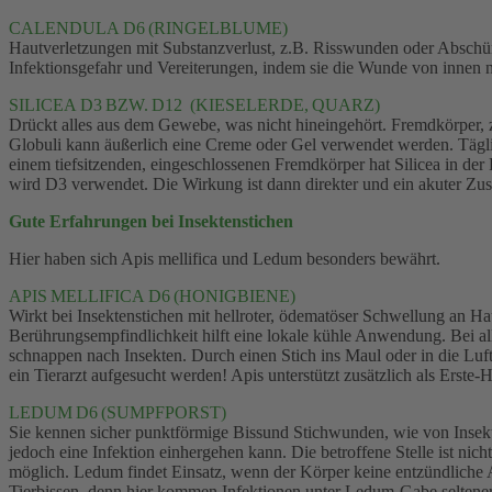
CALENDULA D6 (RINGELBLUME)
Hautverletzungen mit Substanzverlust, z.B. Risswunden oder Abschür
Infektionsgefahr und Vereiterungen, indem sie die Wunde von innen
SILICEA D3 BZW. D12 (KIESELERDE, QUARZ)
Drückt alles aus dem Gewebe, was nicht hineingehört. Fremdkörper, z
Globuli kann äußerlich eine Creme oder Gel verwendet werden. Tägli
einem tiefsitzenden, eingeschlossenen Fremdkörper hat Silicea in der
wird D3 verwendet. Die Wirkung ist dann direkter und ein akuter Zust
Gute Erfahrungen bei Insektenstichen
Hier haben sich Apis mellifica und Ledum besonders bewährt.
APIS MELLIFICA D6 (HONIGBIENE)
Wirkt bei Insektenstichen mit hellroter, ödematöser Schwellung an H
Berührungsempfindlichkeit hilft eine lokale kühle Anwendung. Bei a
schnappen nach Insekten. Durch einen Stich ins Maul oder in die Luf
ein Tierarzt aufgesucht werden! Apis unterstützt zusätzlich als Erst
LEDUM D6 (SUMPFPORST)
Sie kennen sicher punktförmige Bissund Stichwunden, wie von Insekt
jedoch eine Infektion einhergehen kann. Die betroffene Stelle ist nich
möglich. Ledum findet Einsatz, wenn der Körper keine entzündliche A
Tierbissen, denn hier kommen Infektionen unter Ledum-Gabe seltener