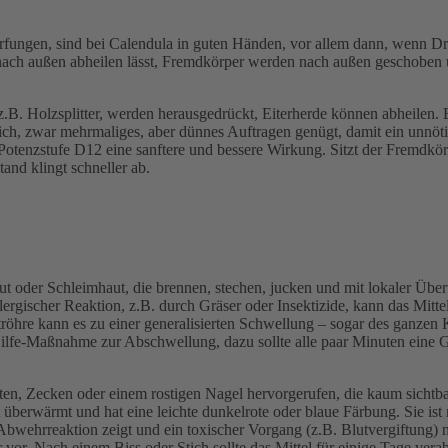
fungen, sind bei Calendula in guten Händen, vor allem dann, wenn Drec
 nach außen abheilen lässt, Fremdkörper werden nach außen geschoben 
.B. Holzsplitter, werden herausgedrückt, Eiterherde können abheilen. 
ch, zwar mehrmaliges, aber dünnes Auftragen genügt, damit ein unnöti
 Potenzstufe D12 eine sanftere und bessere Wirkung. Sitzt der Fremdkör
and klingt schneller ab.
aut oder Schleimhaut, die brennen, stechen, jucken und mit lokaler Üb
llergischer Reaktion, z.B. durch Gräser oder Insektizide, kann das M
tröhre kann es zu einer generalisierten Schwellung – sogar des ganzen 
e-Hilfe-Maßnahme zur Abschwellung, dazu sollte alle paar Minuten eine 
en, Zecken oder einem rostigen Nagel hervorgerufen, die kaum sichtba
t überwärmt und hat eine leichte dunkelrote oder blaue Färbung. Sie ist
bwehrreaktion zeigt und ein toxischer Vorgang (z.B. Blutvergiftung) n
 vor. Nach einem Biss oder Stich sollte das Mittel für einige Tage ve