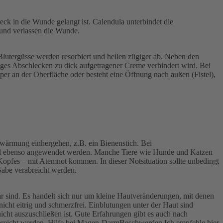
k in die Wunde gelangt ist. Calendula unterbindet die
und verlassen die Wunde.
Blutergüsse werden resorbiert und heilen zügiger ab. Neben den
ges Abschlecken zu dick aufgetragener Creme verhindert wird. Bei
per an der Oberfläche oder besteht eine Öffnung nach außen (Fistel),
erwärmung einhergehen, z.B. ein Bienenstich. Bei
ittel ebenso angewendet werden. Manche Tiere wie Hunde und Katzen
Kopfes – mit Atemnot kommen. In dieser Notsituation sollte unbedingt
Gabe verabreicht werden.
r sind. Es handelt sich nur um kleine Hautveränderungen, mit denen
 nicht eitrig und schmerzfrei. Einblutungen unter der Haut sind
icht auszuschließen ist. Gute Erfahrungen gibt es auch nach
rabreicht werden. Hilfe bei Magen-DarmBeschwerden Ich empfehle hier