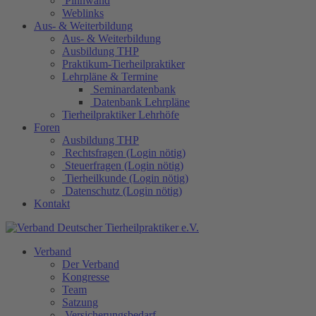
Pinnwand
Weblinks
Aus- & Weiterbildung
Aus- & Weiterbildung
Ausbildung THP
Praktikum-Tierheilpraktiker
Lehrpläne & Termine
Seminardatenbank
Datenbank Lehrpläne
Tierheilpraktiker Lehrhöfe
Foren
Ausbildung THP
Rechtsfragen (Login nötig)
Steuerfragen (Login nötig)
Tierheilkunde (Login nötig)
Datenschutz (Login nötig)
Kontakt
Verband
Der Verband
Kongresse
Team
Satzung
Versicherungsbedarf