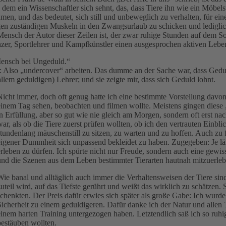
em ein Wissenschaftler sich sehnt, das, dass Tiere ihn wie ein Möbel
n, und das bedeutet, sich still und unbeweglich zu verhalten, für ein
gen zuständigen Muskeln in den Zwangsurlaub zu schicken und lediglic
ensch der Autor dieser Zeilen ist, der zwar ruhige Stunden auf dem So
nzer, Sportlehrer und Kampfkünstler einen ausgesprochen aktiven Lebens
 Mensch bei Ungeduld.“
n: Also „undercover“ arbeiten. Das dumme an der Sache war, dass Gedu
em geduldigen) Lehrer; und sie zeigte mir, dass sich Geduld lohnt.
Nicht immer, doch oft genug hatte ich eine bestimmte Vorstellung davon
einem Tag sehen, beobachten und filmen wollte. Meistens gingen diese 
in Erfüllung, aber so gut wie nie gleich am Morgen, sondern oft erst 
war, als ob die Tiere zuerst prüfen wollten, ob ich den vertrauten Einbl
stundenlang mäuschenstill zu sitzen, zu warten und zu hoffen. Auch z
eigener Dummheit sich unpassend bekleidet zu haben. Zugegeben: Je läng
erleben zu dürfen. Ich spürte nicht nur Freude, sondern auch eine gewis
und die Szenen aus dem Leben bestimmter Tierarten hautnah mitzuerleb
Wie banal und alltäglich auch immer die Verhaltensweisen der Tiere sind
zuteil wird, auf das Tiefste gerührt und weißt das wirklich zu schätzen. S
schenkten. Der Preis dafür erwies sich später als große Gabe: Ich wurde
Sicherheit zu einem geduldigeren. Dafür danke ich der Natur und allen 
einem harten Training untergezogen haben. Letztendlich saß ich so ru
bestäuben wollten.