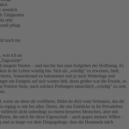
stück
e ziemlich
h Tätigkeiten
fa sehr
stil pflegt.
ld noch nie
, was ich an
„Tagesziele“
nach langem Warten – und das bis fast zum Aufgeben der Hoffnung. Es
icken in ihr Leben würdig bin. Sich als „würdig“ zu erweisen, hieß,
u frieren, Sonnenbrand zu bekommen und je nach Wetterlage und
er ein Ereignis auf sich warten ließ, desto größer war die Freude, es
se Portion Stolz, nach solchen Prüfungen tatsächlich „würdig“ zu sein
en.
, wenn sie diese dir vorführen, fühlst du dich vom Vertrauen, das dir
o erging es mir bei allen Tieren, die mir Einblicke in ihr Privatleben
 vielleicht nicht unbedingt zu einem besseren Menschen, aber mit
Tieren, die mich für diese Eigenschaft – auch gegen meinen Willen –
hig und so lange vor dem Dingogehege, dass die Hummeln mich