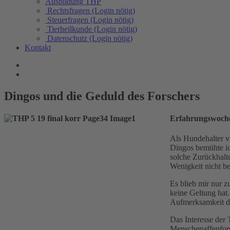
Ausbildung THP
Rechtsfragen (Login nötig)
Steuerfragen (Login nötig)
Tierheilkunde (Login nötig)
Datenschutz (Login nötig)
Kontakt
Dingos und die Geduld des Forschers
Erfahrungswoche
Als Hundehalter v
Dingos bemühte ic
solche Zurückhaltu
Wenigkeit nicht be
Es blieb mir nur z
keine Geltung hat.
Aufmerksamkeit de
Das Interesse der 
Menschenaffenfors