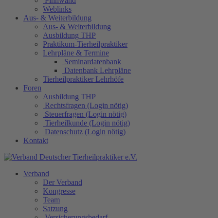
Pinnwand
Weblinks
Aus- & Weiterbildung
Aus- & Weiterbildung
Ausbildung THP
Praktikum-Tierheilpraktiker
Lehrpläne & Termine
Seminardatenbank
Datenbank Lehrpläne
Tierheilpraktiker Lehrhöfe
Foren
Ausbildung THP
Rechtsfragen (Login nötig)
Steuerfragen (Login nötig)
Tierheilkunde (Login nötig)
Datenschutz (Login nötig)
Kontakt
Verband
Der Verband
Kongresse
Team
Satzung
Versicherungsbedarf