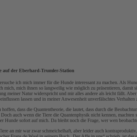
 auf der Eberhard-Trumler-Station
ersuche ich mich immer für die Hunde interessant zu machen. Als Hund
h mich, mich ihnen so langweilig wie möglich zu präsentieren, damit s
ng meiner Natur widerspricht und mir alles andere als leicht fällt. Aber 
einflussen lassen und in meiner Anwesenheit unverfälschtes Verhalten 
u hoffen, dass die Quantentheorie, die lautet, dass durch die Beobacht
 Doch auch wenn die Tiere die Quantenphysik nicht kennen, machten sie
r Hunde sofort auf mich. Da bleibt noch die Frage, wer wen beobacht
Tiere an mir war zwar schmeichelhaft, aber leider auch kontraproduktiv
cher Frans de Waal in seinem Buch „Der Affe in uns“ schrieb, ist das 