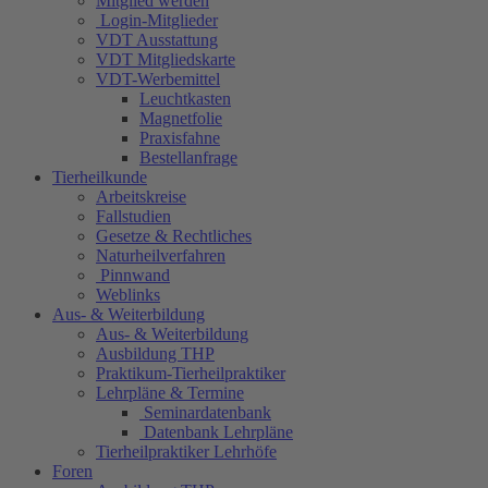
Mitglied werden
Login-Mitglieder
VDT Ausstattung
VDT Mitgliedskarte
VDT-Werbemittel
Leuchtkasten
Magnetfolie
Praxisfahne
Bestellanfrage
Tierheilkunde
Arbeitskreise
Fallstudien
Gesetze & Rechtliches
Naturheilverfahren
Pinnwand
Weblinks
Aus- & Weiterbildung
Aus- & Weiterbildung
Ausbildung THP
Praktikum-Tierheilpraktiker
Lehrpläne & Termine
Seminardatenbank
Datenbank Lehrpläne
Tierheilpraktiker Lehrhöfe
Foren