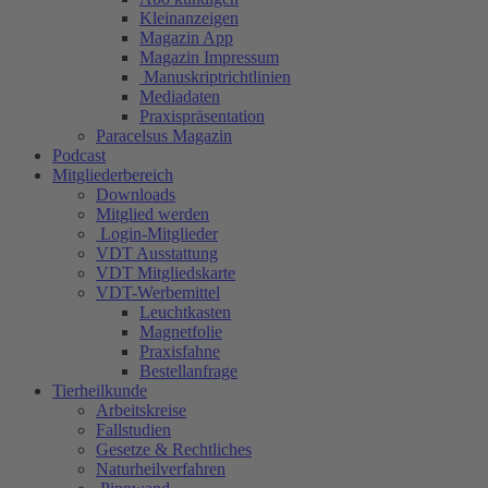
Kleinanzeigen
Magazin App
Magazin Impressum
Manuskriptrichtlinien
Mediadaten
Praxispräsentation
Paracelsus Magazin
Podcast
Mitgliederbereich
Downloads
Mitglied werden
Login-Mitglieder
VDT Ausstattung
VDT Mitgliedskarte
VDT-Werbemittel
Leuchtkasten
Magnetfolie
Praxisfahne
Bestellanfrage
Tierheilkunde
Arbeitskreise
Fallstudien
Gesetze & Rechtliches
Naturheilverfahren