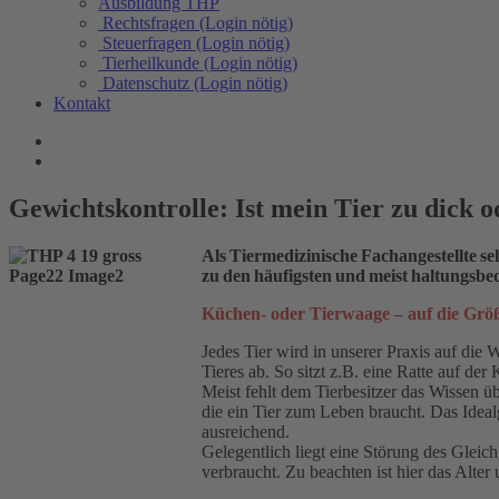
Ausbildung THP
Rechtsfragen (Login nötig)
Steuerfragen (Login nötig)
Tierheilkunde (Login nötig)
Datenschutz (Login nötig)
Kontakt
Gewichtskontrolle: Ist mein Tier zu dick 
Als Tiermedizinische Fachangestellte s
zu den häufigsten und meist haltungsbe
Küchen- oder Tierwaage – auf die Grö
Jedes Tier wird in unserer Praxis auf di
Tieres ab. So sitzt z.B. eine Ratte auf d
Meist fehlt dem Tierbesitzer das Wissen ü
die ein Tier zum Leben braucht. Das Ideal
ausreichend.
Gelegentlich liegt eine Störung des Glei
verbraucht. Zu beachten ist hier das Alt