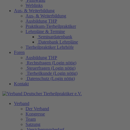
Pinnwand
Weblinks
Aus- & Weiterbildung
Aus- & Weiterbildung
Ausbildung THP
Praktikum-Tierheilpraktiker
Lehrpläne & Termine
Seminardatenbank
Datenbank Lehrpläne
Tierheilpraktiker Lehrhöfe
Foren
Ausbildung THP
Rechtsfragen (Login nötig)
Steuerfragen (Login nötig)
Tierheilkunde (Login nötig)
Datenschutz (Login nötig)
Kontakt
Verband
Der Verband
Kongresse
Team
Satzung
Versicherungsbedarf