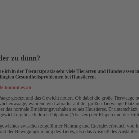
oder zu dünn?
ehe ich in der Tierarztpraxis sehr viele Tierarten und Hunderassen
dingten Gesundheitsproblemen bei Haustieren.
ße kommt es an
e Waage gesetzt und das Gewicht notiert. Ob dabei die große Tierwaage
er Küchenwaage, während ein Labrador auf der großen Tierwaage Platz 
ber das normale Ernährungsverhalten seines Haustieres. Er unterschätzt 
gewicht ergibt sich durch Palpation (Abtasten) der Rippen und der Hüf
chgewichtes zwischen zugeführter Nahrung und Energieverbrauch vor. I
er und der Bewegungsumfang des Tieres, also das Ausmaß des Auslaufes.