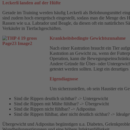
Leckerli landen auf der Hüfte
Gerade im Training werden häufig Leckerli als Belohnungsmittel einges
sind zudem hoch energetisch eingestellt, sodass man die Menge des H
Rassen wie u.a. Labrador und Beagle, da diesen oft ein natürliches Sätti
Verkäufer in Tierfachgeschäften.
Krankheitsbedingte Gewichtszunahme
Nach einer Kastration braucht ein Tier auf
Kastration an Gewicht zu, wenn der Futterp
Operation, kann die Bewegungseinschränkun
Andere Gründe für Über- oder Untergewich
getestet werden sollten. Liegt ein derartig
Eigendiagnose
Um sicherzustellen, ob sein Haustier ein Ge
Sind die Rippen deutlich sichtbar? -> Untergewicht
Sind die Rippen mit Mühe fühlbar? -> Übergewicht
Sind die Rippen nicht fühlbar? -> Adipositas
Sind die Rippen fühlbar, aber nicht deutlich sichbar? -> Idealg
Übergewicht und Adipositas begünstigen u.a. Diabetes, Gelenkproble
Wundheilungsstörungen und eine höhere Infektanfälligkeit.