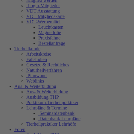
Mitglied werden
Login-Mitglieder
VDT Ausstattung
VDT Mitgliedskarte
VDT-Werbemittel
Leuchtkasten
Magnetfolie
Praxisfahne
Bestellanfrage
Tierheilkunde
Arbeitskreise
Fallstudien
Gesetze & Rechtliches
Naturheilverfahren
Pinnwand
Weblinks
Aus- & Weiterbildung
Aus- & Weiterbildung
Ausbildung THP
Praktikum-Tierheilpraktiker
Lehrpläne & Termine
Seminardatenbank
Datenbank Lehrpläne
Tierheilpraktiker Lehrhöfe
Foren