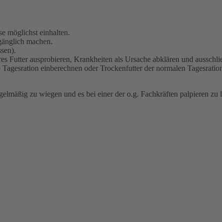
e möglichst einhalten.
ugänglich machen.
ssen).
es Futter ausprobieren, Krankheiten als Ursache abklären und ausschlie
Tagesration einberechnen oder Trockenfutter der normalen Tagesration
gelmäßig zu wiegen und es bei einer der o.g. Fachkräften palpieren zu l