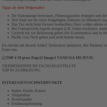
Tipps ab dem Welpenalter
Die Futtermenge berechnen, Fütterungszeiten festlegen und dies
Den Napf nur für einen festgelegten Zeitraum (in Minuten!) z
Das Tier nicht beim Fressen beobachten (Tiere wollen alleine e
Bei Untergewicht Appetit anregen (z.B. Futter erwärmen, ander
Leckerli nur zur Belohnung geben (für Kommandos) und in die 
Nichts vom Tisch geben und nicht betteln lassen.
Ich möchte mit diesem Artikel Tierbesitzer animieren, ihre Hautiere re
Gutes tun.
VANESSA MUJEVIC
TIERMEDIZINISCHE FACHANGESTELLTE
THP IN AUSBILDUNG
INTERESSENSSCHWERPUNKTE
Ratten, Hunde, Katzen
Akupunktur
Homöopathie
Ernährungsberatung