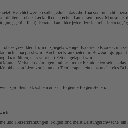
etzt. Beachtet werden sollte jedoch, dass die Tagesration nicht übersc
auptfutters und der Leckerli entsprechend anpassen muss. Man sollte 
gungsgefühl fehlt). Beraten kann hier jeder, der sich mit Tieren tagtägli
grund des gesenkten Hormonspiegels weniger Kalorien als zuvor, um sein
lan nicht angepasst wird. Auch bei Krankheiten im Bewegungsapparat (
g dazu führen, dass vermehrt Fett eingelagert wird.
t können Verhaltensstörungen und bestimmte Krankheiten sein, sodas
es Krankheitsproblem vor, kann ein Tiertherapeut ein entsprechendes Be
wichtsproblem hat, sollte man sich folgende Fragen stellen:
ewicht
me und Herzerkrankungen. Folgen sind meist Leistungsschwäche, ein h