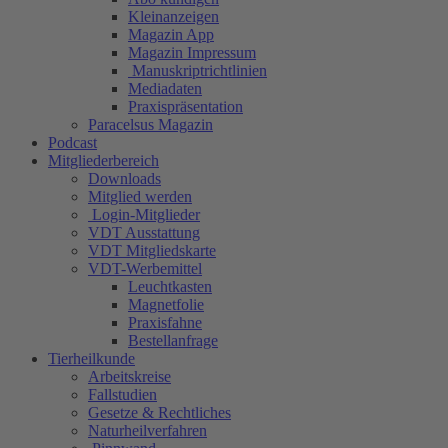
Kleinanzeigen
Magazin App
Magazin Impressum
Manuskriptrichtlinien
Mediadaten
Praxispräsentation
Paracelsus Magazin
Podcast
Mitgliederbereich
Downloads
Mitglied werden
Login-Mitglieder
VDT Ausstattung
VDT Mitgliedskarte
VDT-Werbemittel
Leuchtkasten
Magnetfolie
Praxisfahne
Bestellanfrage
Tierheilkunde
Arbeitskreise
Fallstudien
Gesetze & Rechtliches
Naturheilverfahren