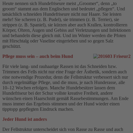
Heute nennen sich Hundefriseure meist „Groomer“, denn „to
groom“ stammt aus dem Englischen und bedeutet „pflegen“. Und
tatsächlich schneiden Hundefriseure nicht nur Haare. Sie leisten
mehr! Sie scheren (z. B. Pudel), sie trimmen (z. B. Terrier), sie
strippen (z. B. Spaniel), sie kürzen aber auch Krallen, kontrollieren
Körper, Ohren, Augen und Gebiss auf Verletzungen und Infektionen
und behandeln diese gleich mit. Und im Winter werden die Pfoten
mit Hirschtalg oder Vaseline eingerieben und so gegen Salz
geschützt.
Pflege muss sein – auch beim Hund
Für viele lang- und rauhaarige Rassen ist das Schneiden bzw.
Trimmen des Fells nicht nur eine Frage der Ästhetik, sondern auch
eine notwendige Prozedur, denn die Fellstruktur verbessert sich nur
durch regelmäßige Pflege, und die muss, je nach Hunderasse, alle
10–12 Wochen erfolgen. Manche Hundebesitzer lassen dem
Hundefriseur bei der Schur vollste kreative Freiheit, andere
wünschen einen Haarschnitt gemäß Rassebestimmungen. Am Ende
muss immer das Ergebnis stimmen und der Hund wieder einen
tipptopp gepflegten Eindruck machen.
Jeder Hund ist anders
Der Fellstruktur unterscheidet sich von Rasse zu Rasse und auch