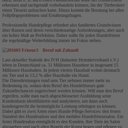
erkennen und sachgemäß vorbehandeln können, bis der Tierbesitzer
einen Tierarzt aufsuchen kann. Hinzu kommt die Beratung bei allen
Fellpflegeproblemen und Ernährungsfragen.
Professionelle Hundepflege erfordert also fundiertes Grundwissen
über Rassen und deren verschiedenartige Anforderungen, aber auch
ein hohes Maß an Perfektion. Daher sollte für jeden Hundefriseur
die regelmäßige Weiterbildung immer im Fokus stehen.
Beruf mit Zukunft
Laut aktueller Statistik des IVH (Industrie Heimtierverband e.V.)
leben in Deutschland ca. 31 Millionen Haustiere in insgesamt 15
Millionen Haushalten. In jedem vierten Haushalt wohnt demnach
ein Tier und in 13,2 % aller Haushalte ein Hund.
Die Dienstleistungen rund ums Tier nehmen immer mehr an
Bedeutung zu, sodass dem Beruf des Hundefriseurs gute
Zukunftschancen zugerechnet werden können. Will man den Beruf
ergreifen, sollte man nach abgeschlossener Ausbildung seine
Kundenbasis identifizieren und analysieren, um dann auch
kundengerecht die bestmögliche Leistung erbringen zu können.
Dabei gibt es zwei Arten eines Hunde-Pflege-Services: den festen
Standort des Hundesalons und den mobilen Hundefriseursalon. Ein
fester Hundesalon ermöglicht es den Kunden, ihre Tiere im Salon
abzugeben und nach allen Regeln der Kunst hegen und pflegen zu