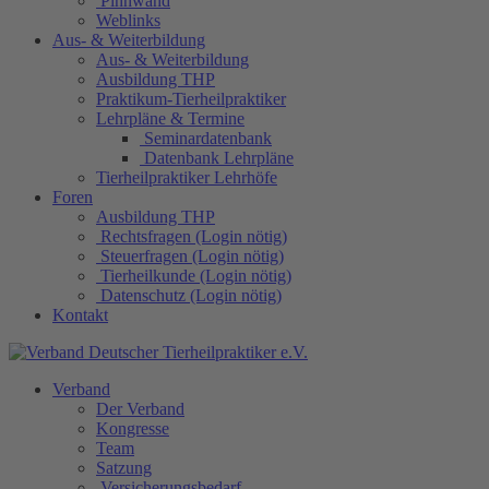
Pinnwand
Weblinks
Aus- & Weiterbildung
Aus- & Weiterbildung
Ausbildung THP
Praktikum-Tierheilpraktiker
Lehrpläne & Termine
Seminardatenbank
Datenbank Lehrpläne
Tierheilpraktiker Lehrhöfe
Foren
Ausbildung THP
Rechtsfragen (Login nötig)
Steuerfragen (Login nötig)
Tierheilkunde (Login nötig)
Datenschutz (Login nötig)
Kontakt
Verband
Der Verband
Kongresse
Team
Satzung
Versicherungsbedarf