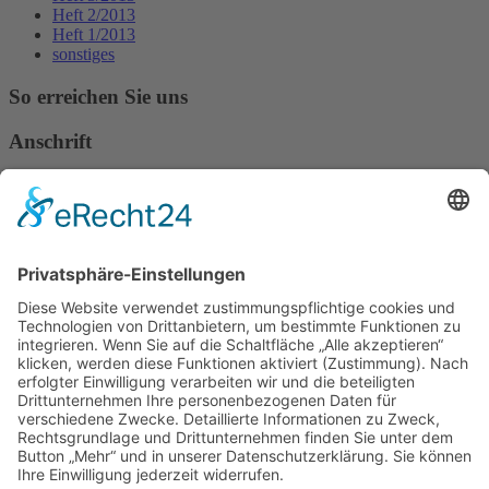
Heft 2/2013
Heft 1/2013
sonstiges
So erreichen Sie uns
Anschrift
Verband Deutscher Tierheilpraktiker e.V.
Verbandsverwaltung
Am Rosenbraken 12
31547 Loccum
E-Mail
Diese E-Mail-Adresse ist vor Spambots geschützt! Zur Anzeige
muss JavaScript eingeschaltet sein!
Diese E-Mail-Adresse ist vor Spambots geschützt! Zur Anzeige
muss JavaScript eingeschaltet sein!
Telefon Service-Team
Tel: 0261-1349 5200