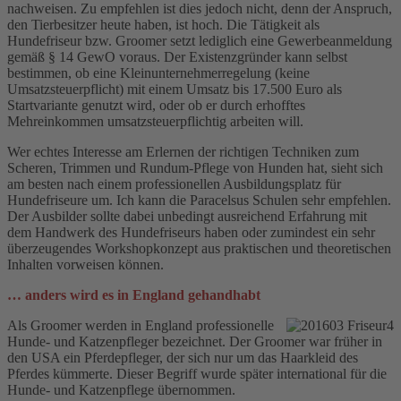
nachweisen. Zu empfehlen ist dies jedoch nicht, denn der Anspruch,
den Tierbesitzer heute haben, ist hoch. Die Tätigkeit als
Hundefriseur bzw. Groomer setzt lediglich eine Gewerbeanmeldung
gemäß § 14 GewO voraus. Der Existenzgründer kann selbst
bestimmen, ob eine Kleinunternehmerregelung (keine
Umsatzsteuerpflicht) mit einem Umsatz bis 17.500 Euro als
Startvariante genutzt wird, oder ob er durch erhofftes
Mehreinkommen umsatzsteuerpflichtig arbeiten will.
Wer echtes Interesse am Erlernen der richtigen Techniken zum
Scheren, Trimmen und Rundum-Pflege von Hunden hat, sieht sich
am besten nach einem professionellen Ausbildungsplatz für
Hundefriseure um. Ich kann die Paracelsus Schulen sehr empfehlen.
Der Ausbilder sollte dabei unbedingt ausreichend Erfahrung mit
dem Handwerk des Hundefriseurs haben oder zumindest ein sehr
überzeugendes Workshopkonzept aus praktischen und theoretischen
Inhalten vorweisen können.
… anders wird es in England gehandhabt
Als Groomer werden in England professionelle
Hunde- und Katzenpfleger bezeichnet. Der Groomer war früher in
den USA ein Pferdepfleger, der sich nur um das Haarkleid des
Pferdes kümmerte. Dieser Begriff wurde später international für die
Hunde- und Katzenpflege übernommen.