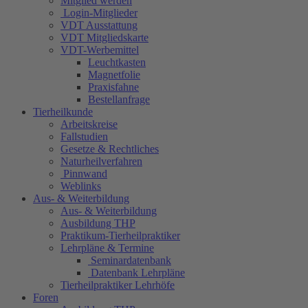
Mitglied werden
Login-Mitglieder
VDT Ausstattung
VDT Mitgliedskarte
VDT-Werbemittel
Leuchtkasten
Magnetfolie
Praxisfahne
Bestellanfrage
Tierheilkunde
Arbeitskreise
Fallstudien
Gesetze & Rechtliches
Naturheilverfahren
Pinnwand
Weblinks
Aus- & Weiterbildung
Aus- & Weiterbildung
Ausbildung THP
Praktikum-Tierheilpraktiker
Lehrpläne & Termine
Seminardatenbank
Datenbank Lehrpläne
Tierheilpraktiker Lehrhöfe
Foren