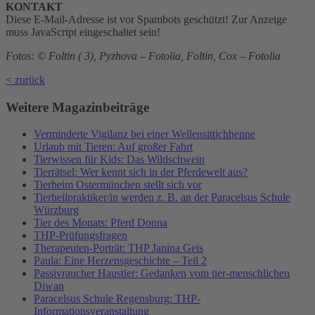
KONTAKT
Diese E-Mail-Adresse ist vor Spambots geschützt! Zur Anzeige
muss JavaScript eingeschaltet sein!
Fotos: © Foltin ( 3), Pyzhova – Fotolia, Foltin, Cox – Fotolia
< zurück
Weitere Magazinbeiträge
Verminderte Vigilanz bei einer Wellensittichhenne
Urlaub mit Tieren: Auf großer Fahrt
Tierwissen für Kids: Das Wildschwein
Tierrätsel: Wer kennt sich in der Pferdewelt aus?
Tierheim Ostermünchen stellt sich vor
Tierheilpraktiker/in werden z. B. an der Paracelsus Schule
Würzburg
Tier des Monats: Pferd Donna
THP-Prüfungsfragen
Therapeuten-Porträt: THP Janina Geis
Paula: Eine Herzensgeschichte – Teil 2
Passivraucher Haustier: Gedanken vom tier-menschlichen
Diwan
Paracelsus Schule Regensburg: THP-
Informationsveranstaltung