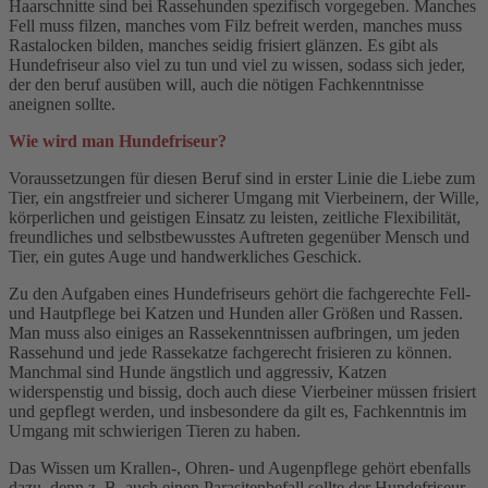
Haarschnitte sind bei Rassehunden spezifisch vorgegeben. Manches
Fell muss filzen, manches vom Filz befreit werden, manches muss
Rastalocken bilden, manches seidig frisiert glänzen. Es gibt als
Hundefriseur also viel zu tun und viel zu wissen, sodass sich jeder,
der den beruf ausüben will, auch die nötigen Fachkenntnisse
aneignen sollte.
Wie wird man Hundefriseur?
Voraussetzungen für diesen Beruf sind in erster Linie die Liebe zum
Tier, ein angstfreier und sicherer Umgang mit Vierbeinern, der Wille,
körperlichen und geistigen Einsatz zu leisten, zeitliche Flexibilität,
freundliches und selbstbewusstes Auftreten gegenüber Mensch und
Tier, ein gutes Auge und handwerkliches Geschick.
Zu den Aufgaben eines Hundefriseurs gehört die fachgerechte Fell-
und Hautpflege bei Katzen und Hunden aller Größen und Rassen.
Man muss also einiges an Rassekenntnissen aufbringen, um jeden
Rassehund und jede Rassekatze fachgerecht frisieren zu können.
Manchmal sind Hunde ängstlich und aggressiv, Katzen
widerspenstig und bissig, doch auch diese Vierbeiner müssen frisiert
und gepflegt werden, und insbesondere da gilt es, Fachkenntnis im
Umgang mit schwierigen Tieren zu haben.
Das Wissen um Krallen-, Ohren- und Augenpflege gehört ebenfalls
dazu, denn z. B. auch einen Parasitenbefall sollte der Hundefriseur