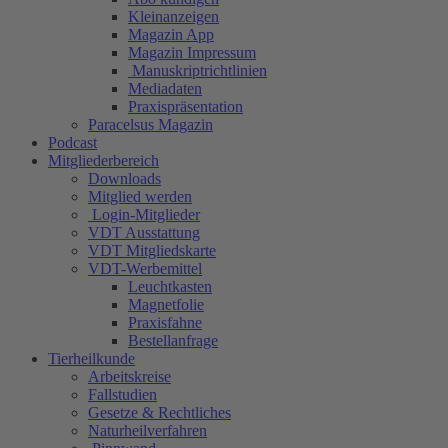
Kleinanzeigen
Magazin App
Magazin Impressum
Manuskriptrichtlinien
Mediadaten
Praxispräsentation
Paracelsus Magazin
Podcast
Mitgliederbereich
Downloads
Mitglied werden
Login-Mitglieder
VDT Ausstattung
VDT Mitgliedskarte
VDT-Werbemittel
Leuchtkasten
Magnetfolie
Praxisfahne
Bestellanfrage
Tierheilkunde
Arbeitskreise
Fallstudien
Gesetze & Rechtliches
Naturheilverfahren