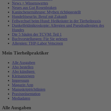
News + Wissenswertes
Neues aus Gut Rosenbraken
Kaninchenernährung: Mythen richtiggestellt
Hundefriseur/in: Beruf mit Zukunft
Fellwechsel beim Hund: Heilkräuter in der Tierheilpraxis
Dunkelfeldmikroskopie: Allergien und Pseudoallergien des
Hundes
Die 5 Säulen der TCVM: Teil 1
Buchvorstellungen: Für Sie gelesen
Allergien: THP-Labor Vetscreen
Mein Tierheilpraktiker
Alle Ausgaben
Abo bestellen
Abo kündigen
Kleinanzeigen
Impressum
Magazin App
Manuskriptrichtlinien
Praxispräsentation
Mediadaten
Alle Ausgaben