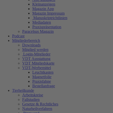
Kleinanzeigen
Magazin App
Magazin Impressum
Manuskriptrichtlinien
Mediadaten
Praxispräsentation
Paracelsus Magazin
Podcast
Mitgliederbereich
Downloads
Mitglied werden
Login-Mitglieder
VDT Ausstattung
VDT Mitgliedskarte
VDT-Werbemittel
Leuchtkasten
Magnetfolie
Praxisfahne
Bestellanfrage
Tierheilkunde
Arbeitskreise
Fallstudien
Gesetze & Rechtliches
Naturheilverfahren