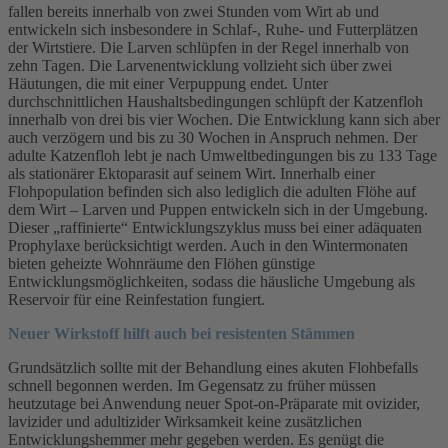
fallen bereits innerhalb von zwei Stunden vom Wirt ab und
entwickeln sich insbesondere in Schlaf-, Ruhe- und Futterplätzen
der Wirtstiere. Die Larven schlüpfen in der Regel innerhalb von
zehn Tagen. Die Larvenentwicklung vollzieht sich über zwei
Häutungen, die mit einer Verpuppung endet. Unter
durchschnittlichen Haushaltsbedingungen schlüpft der Katzenfloh
innerhalb von drei bis vier Wochen. Die Entwicklung kann sich aber
auch verzögern und bis zu 30 Wochen in Anspruch nehmen. Der
adulte Katzenfloh lebt je nach Umweltbedingungen bis zu 133 Tage
als stationärer Ektoparasit auf seinem Wirt. Innerhalb einer
Flohpopulation befinden sich also lediglich die adulten Flöhe auf
dem Wirt – Larven und Puppen entwickeln sich in der Umgebung.
Dieser „raffinierte“ Entwicklungszyklus muss bei einer adäquaten
Prophylaxe berücksichtigt werden. Auch in den Wintermonaten
bieten geheizte Wohnräume den Flöhen günstige
Entwicklungsmöglichkeiten, sodass die häusliche Umgebung als
Reservoir für eine Reinfestation fungiert.
Neuer Wirkstoff hilft auch bei resistenten Stämmen
Grundsätzlich sollte mit der Behandlung eines akuten Flohbefalls
schnell begonnen werden. Im Gegensatz zu früher müssen
heutzutage bei Anwendung neuer Spot-on-Präparate mit ovizider,
lavizider und adultizider Wirksamkeit keine zusätzlichen
Entwicklungshemmer mehr gegeben werden. Es genügt die