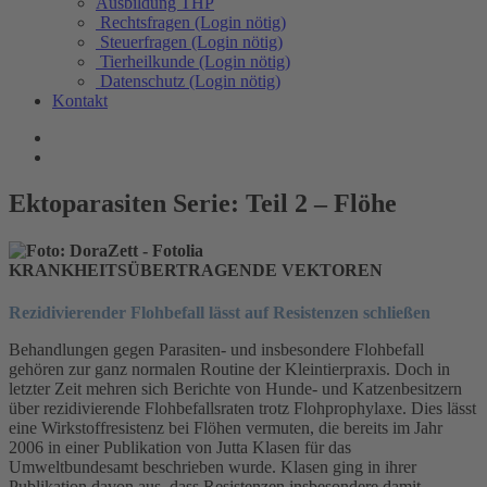
Ausbildung THP
Rechtsfragen (Login nötig)
Steuerfragen (Login nötig)
Tierheilkunde (Login nötig)
Datenschutz (Login nötig)
Kontakt
Ektoparasiten Serie: Teil 2 – Flöhe
KRANKHEITSÜBERTRAGENDE VEKTOREN
Rezidivierender Flohbefall lässt auf Resistenzen schließen
Behandlungen gegen Parasiten- und insbesondere Flohbefall
gehören zur ganz normalen Routine der Kleintierpraxis. Doch in
letzter Zeit mehren sich Berichte von Hunde- und Katzenbesitzern
über rezidivierende Flohbefallsraten trotz Flohprophylaxe. Dies lässt
eine Wirkstoffresistenz bei Flöhen vermuten, die bereits im Jahr
2006 in einer Publikation von Jutta Klasen für das
Umweltbundesamt beschrieben wurde. Klasen ging in ihrer
Publikation davon aus, dass Resistenzen insbesondere damit