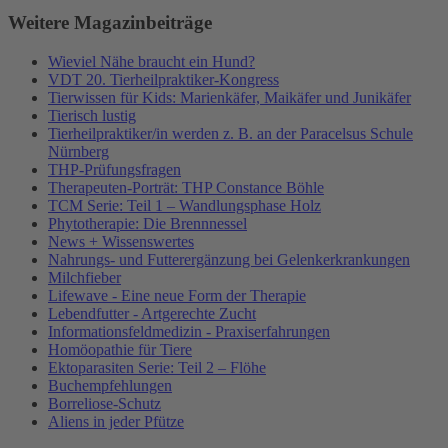
Weitere Magazinbeiträge
Wieviel Nähe braucht ein Hund?
VDT 20. Tierheilpraktiker-Kongress
Tierwissen für Kids: Marienkäfer, Maikäfer und Junikäfer
Tierisch lustig
Tierheilpraktiker/in werden z. B. an der Paracelsus Schule
Nürnberg
THP-Prüfungsfragen
Therapeuten-Porträt: THP Constance Böhle
TCM Serie: Teil 1 – Wandlungsphase Holz
Phytotherapie: Die Brennnessel
News + Wissenswertes
Nahrungs- und Futterergänzung bei Gelenkerkrankungen
Milchfieber
Lifewave - Eine neue Form der Therapie
Lebendfutter - Artgerechte Zucht
Informationsfeldmedizin - Praxiserfahrungen
Homöopathie für Tiere
Ektoparasiten Serie: Teil 2 – Flöhe
Buchempfehlungen
Borreliose-Schutz
Aliens in jeder Pfütze