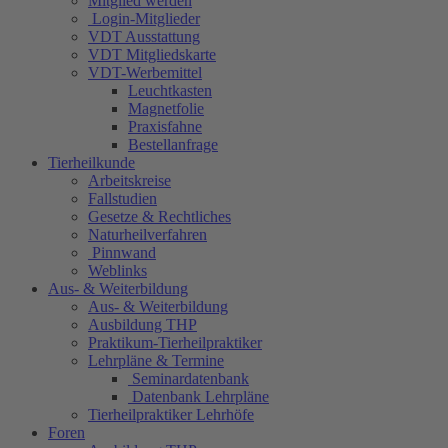
Mitglied werden
Login-Mitglieder
VDT Ausstattung
VDT Mitgliedskarte
VDT-Werbemittel
Leuchtkasten
Magnetfolie
Praxisfahne
Bestellanfrage
Tierheilkunde
Arbeitskreise
Fallstudien
Gesetze & Rechtliches
Naturheilverfahren
Pinnwand
Weblinks
Aus- & Weiterbildung
Aus- & Weiterbildung
Ausbildung THP
Praktikum-Tierheilpraktiker
Lehrpläne & Termine
Seminardatenbank
Datenbank Lehrpläne
Tierheilpraktiker Lehrhöfe
Foren