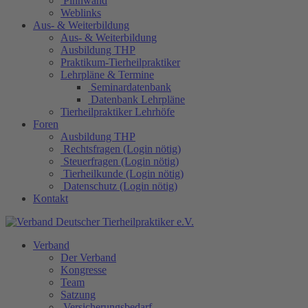
Pinnwand
Weblinks
Aus- & Weiterbildung
Aus- & Weiterbildung
Ausbildung THP
Praktikum-Tierheilpraktiker
Lehrpläne & Termine
Seminardatenbank
Datenbank Lehrpläne
Tierheilpraktiker Lehrhöfe
Foren
Ausbildung THP
Rechtsfragen (Login nötig)
Steuerfragen (Login nötig)
Tierheilkunde (Login nötig)
Datenschutz (Login nötig)
Kontakt
Verband
Der Verband
Kongresse
Team
Satzung
Versicherungsbedarf