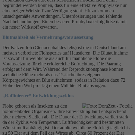
begründet werden können, dass für eine effektive Prophylaxe nur
ein einziger Wirkstoff zur Verfügung steht. Hinzu kommen
unsachgemäße Anwendungen, Unterdosierungen und fehlende
Nachbehandlungen. Einen besseren Prophylaxeerfolg ließe damit
ein neuer Wirkstoff erwarten.
Blutmahlzeit als Vermehrungsvoraussetzung
Der Katzenfloh (Ctenocephalides felis) ist die in Deutschland am
meisten verbreitete Flohspezies auf Haustieren. Die Blutaufnahme
ist sowohl für weibliche als auch für männliche Flöhe die
Voraussetzung für eine erfolgreiche Befruchtung. Die Paarung
erfolgt auf dem Wirt. Während der Reproduktionsphase können
weibliche Flöhe mehr als das 15-fache ihres eigenen
Körpergewichtes an Blut aufnehmen, sodass in Relation dazu 72
Flöhe dem Wirt pro Tag einen Milliliter Blut absaugen.
„Raffinierter“ Entwicklungszyklus
Flöhe gehören als Insekten zu den
holometabolen Organismen. Ihre Entwicklung läuft entsprechend
über mehrere Stadien ab. Die Dauer der Entwicklung variiert stark,
da der Zyklus von Temperatur, Luftfeuchtigkeit und bestimmten
Wirtsstimuli abhängig ist. Der adulte weibliche Floh legt täglich bis
zu 50 Eier auf dem Fell des Wirtes ab. Circa 60 Prozent der Eier