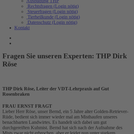
Ausbildung THP
Rechtsfragen (Login nötig)
Steuerfragen (Login nötig)
Tierheilkunde (Login nötig)
Datenschutz (Login nötig)
Kontakt
Fragen Sie unseren Experten: THP Dirk
Röse
THP Dirk Röse, Leiter der VDT-Lehrpraxis auf Gut
Rosenbraken
FRAU ERNST FRAGT
Lieber Herr Röse, unser Bernd, ein 5 Jahre alter Golden-Retriever-
Rüde, bedient sich immer wieder mal am Misthaufen unseres
benachbarten Landwirtes. Es handelt sich dabei um gut
durchgereiften Kuhmist. Bernd hat sich nach der Aufnahme des
Mists zwar nicht erbrochen, aber er leidet nun unter starkem