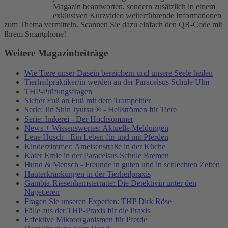
Magazin beantworten, sondern zusätzlich in einem
exklusiven Kurzvideo weiterführende Informationen
zum Thema vermitteln. Scannen Sie dazu einfach den QR-Code mit
Ihrem Smartphone!
Weitere Magazinbeiträge
Wie Tiere unser Dasein bereichern und unsere Seele heilen
Tierheilpraktiker/in werden an der Paracelsus Schule Ulm
THP-Prüfungsfragen
Sicher Fuß an Fuß mit dem Trampeltier
Serie: Jin Shin Jyutsu ® - Heilströmen für Tiere
Serie: Imkerei - Der Hochsommer
News + Wissenswertes: Aktuelle Meldungen
Lene Husch - Ein Leben für und mit Pferden
Kinderzimmer: Ameisenstraße in der Küche
Kater Ernie in der Paracelsus Schule Bremen
Hund & Mensch - Freunde in guten und in schlechten Zeiten
Hauterkrankungen in der Tierheilpraxis
Gambia-Riesenhamsterratte: Die Detektivin unter den
Nagetieren
Fragen Sie unseren Experten: THP Dirk Röse
Fälle aus der THP-Praxis für die Praxis
Effektive Mikroorganismen für Pferde