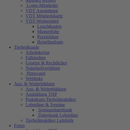
Mitglied werden
Login-Mitglieder
VDT Ausstattung
VDT Mitgliedskarte
VDT-Werbemittel
Leuchtkasten
Magnetfolie
Praxisfahne
Bestellanfrage
Tierheilkunde
Arbeitskreise
Fallstudien
Gesetze & Rechtliches
Naturheilverfahren
Pinnwand
Weblinks
Aus- & Weiterbildung
Aus- & Weiterbildung
Ausbildung THP
Praktikum-Tierheilpraktiker
Lehrpläne & Termine
Seminardatenbank
Datenbank Lehrpläne
Tierheilpraktiker Lehrhöfe
Foren