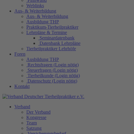
Pinnwand
Weblinks
Aus- & Weiterbildung
Aus- & Weiterbildung
Ausbildung THP
Praktikum-Tierheilpraktiker
Lehrpläne & Termine
Seminardatenbank
Datenbank Lehrpläne
Tierheilpraktiker Lehrhöfe
Foren
Ausbildung THP
Rechtsfragen (Login nötig)
Steuerfragen (Login nötig)
Tierheilkunde (Login nötig)
Datenschutz (Login nötig)
Kontakt
Verband
Der Verband
Kongresse
Team
Satzung
Versicherungsbedarf