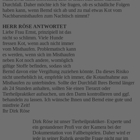
Durchfall. Daher möchte ich Sie fragen, ob es schädliche Folgen
haben kann, wenn Bernd sich ab und zu mal etwas Kot vom
Nachbarsmisthaufen zum Nachtisch nimmt?
HERR RÖSE ANTWORTET
Liebe Frau Ernst, prinzipiell ist das
nicht so schlimm. Viele Hunde
fressen Kot, wenn auch nicht immer
vom Misthaufen. Problematisch kann
es werden, wenn sich im Misthaufen
neben Kot noch andere, womöglich
giftige Stoffe befinden, sodass sich
Bernd davon eine Vergiftung zuziehen könnte. Da dieses Risiko
nicht unerheblich ist, empfehle ich immer, die Kotaufnahme aus
Misthaufen zu unterbinden. Sollte der Durchfall Ihres Bernd länger
als 24 Stunden anhalten, sollten Sie einen Tierarzt oder
Tierheilpraktiker aufsuchen, um den Darm kontrollieren und ggf.
behandeln zu lassen. Ich wünsche Ihnen und Bernd eine gute und
mistfreie Zeit!
Ihr Dirk Röse
Dirk Röse ist unser Tierheilpraktiker- Experte und
ein gestandener Profi vor der Kamera bei der
Dokumentation von Fallbeispielen. Daher wird er
jede in seiner Rubrik gestellte Frage nicht nur im