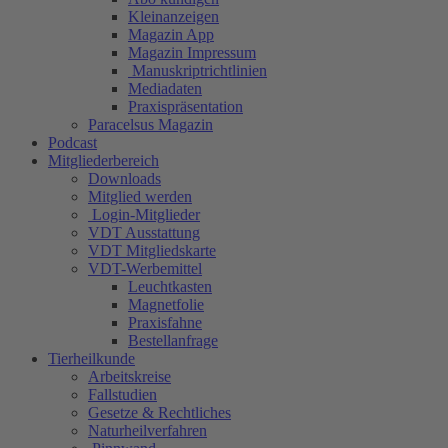
Kleinanzeigen
Magazin App
Magazin Impressum
Manuskriptrichtlinien
Mediadaten
Praxispräsentation
Paracelsus Magazin
Podcast
Mitgliederbereich
Downloads
Mitglied werden
Login-Mitglieder
VDT Ausstattung
VDT Mitgliedskarte
VDT-Werbemittel
Leuchtkasten
Magnetfolie
Praxisfahne
Bestellanfrage
Tierheilkunde
Arbeitskreise
Fallstudien
Gesetze & Rechtliches
Naturheilverfahren