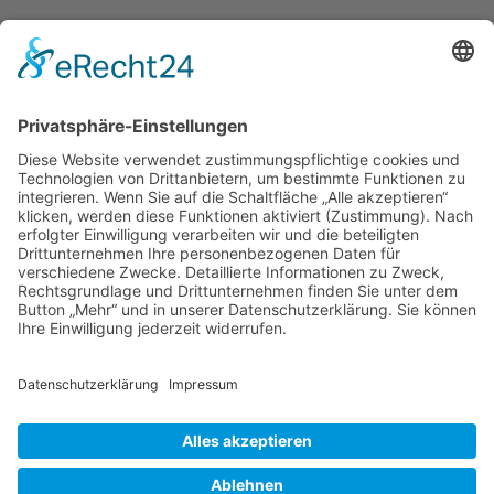
Verband Deutscher Tierheilpraktiker e.V.
Verbandsverwaltung
Am Rosenbraken 12
31547 Loccum
E-Mail
Diese E-Mail-Adresse ist vor Spambots geschützt! Zur Anzeige
muss JavaScript eingeschaltet sein!
Diese E-Mail-Adresse ist vor Spambots geschützt! Zur Anzeige
muss JavaScript eingeschaltet sein!
Telefon Service-Team
Tel: 0261-1349 5200
Tel: 0172-546 19 20
Kontakt
Impressum
Datenschutzerklärung
Der Gesundheitsverband für Tiertherapeuten