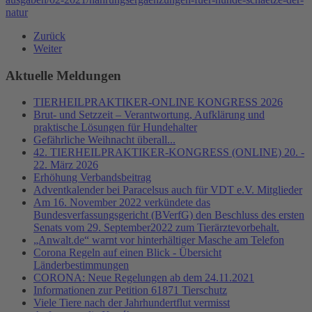
natur
Zurück
Weiter
Aktuelle Meldungen
TIERHEILPRAKTIKER-ONLINE KONGRESS 2026
Brut- und Setzzeit – Verantwortung, Aufklärung und
praktische Lösungen für Hundehalter
Gefährliche Weihnacht überall...
42. TIERHEILPRAKTIKER-KONGRESS (ONLINE) 20. -
22. März 2026
Erhöhung Verbandsbeitrag
Adventkalender bei Paracelsus auch für VDT e.V. Mitglieder
Am 16. November 2022 verkündete das
Bundesverfassungsgericht (BVerfG) den Beschluss des ersten
Senats vom 29. September2022 zum Tierärztevorbehalt.
„Anwalt.de“ warnt vor hinterhältiger Masche am Telefon
Corona Regeln auf einen Blick - Übersicht
Länderbestimmungen
CORONA: Neue Regelungen ab dem 24.11.2021
Informationen zur Petition 61871 Tierschutz
Viele Tiere nach der Jahrhundertflut vermisst