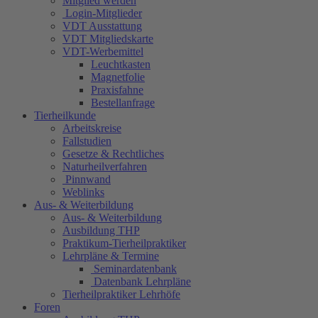
Mitglied werden
Login-Mitglieder
VDT Ausstattung
VDT Mitgliedskarte
VDT-Werbemittel
Leuchtkasten
Magnetfolie
Praxisfahne
Bestellanfrage
Tierheilkunde
Arbeitskreise
Fallstudien
Gesetze & Rechtliches
Naturheilverfahren
Pinnwand
Weblinks
Aus- & Weiterbildung
Aus- & Weiterbildung
Ausbildung THP
Praktikum-Tierheilpraktiker
Lehrpläne & Termine
Seminardatenbank
Datenbank Lehrpläne
Tierheilpraktiker Lehrhöfe
Foren