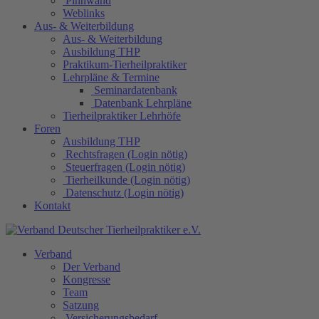
Pinnwand
Weblinks
Aus- & Weiterbildung
Aus- & Weiterbildung
Ausbildung THP
Praktikum-Tierheilpraktiker
Lehrpläne & Termine
Seminardatenbank
Datenbank Lehrpläne
Tierheilpraktiker Lehrhöfe
Foren
Ausbildung THP
Rechtsfragen (Login nötig)
Steuerfragen (Login nötig)
Tierheilkunde (Login nötig)
Datenschutz (Login nötig)
Kontakt
Verband
Der Verband
Kongresse
Team
Satzung
Versicherungsbedarf