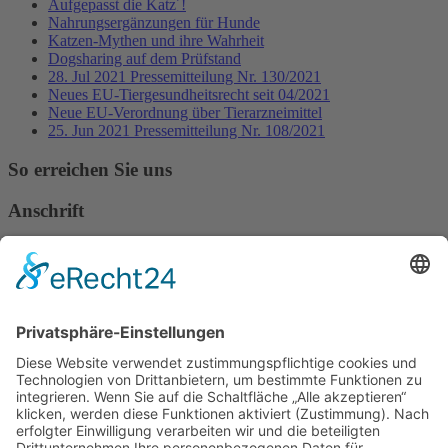
Aufgepasst die Katz´!
Nahrungsergänzungen für Hunde
Katzen-Mythen und ihre Wahrheit
Dogsharing auf dem Prüfstand
28. Jul 2021 Pressemitteilung Nr. 130/2021
Neues EU-Tiergesundheitsrecht seit 04/2021
Neue EU-Verordnung über Tierarzneimittel
25. Jun 2021 Pressemitteilung Nr. 108/2021
So erreichen Sie uns
Anschrift
Verband Deutscher Tierheilpraktiker e.V.
Verbandsverwaltung
Am Rosenbraken 12
31547 Loccum
E-Mail
Diese E-Mail-Adresse ist vor Spambots geschützt! Zur Anzeige
muss JavaScript eingeschaltet sein!
Diese E-Mail-Adresse ist vor Spambots geschützt! Zur Anzeige