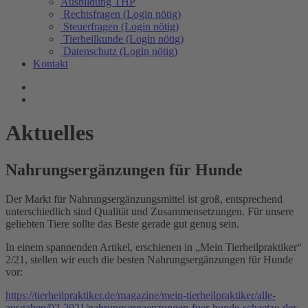
Ausbildung THP
Rechtsfragen (Login nötig)
Steuerfragen (Login nötig)
Tierheilkunde (Login nötig)
Datenschutz (Login nötig)
Kontakt
Aktuelles
Nahrungsergänzungen für Hunde
Der Markt für Nahrungsergänzungsmittel ist groß, entsprechend
unterschiedlich sind Qualität und Zusammensetzungen. Für unsere
geliebten Tiere sollte das Beste gerade gut genug sein.
In einem spannenden Artikel, erschienen in „Mein Tierheilpraktiker“
2/21, stellen wir euch die besten Nahrungsergänzungen für Hunde
vor:
https://tierheilpraktiker.de/magazine/mein-tierheilpraktiker/alle-
ausgaben/02-2021/nahrungsergaenzungen-fuer-hunde-schaetze-der-