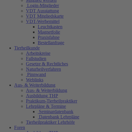
Mitglied werden
Login-Mitglieder
VDT Ausstattung
VDT Mitgliedskarte
VDT-Werbemittel
Leuchtkasten
Magnetfolie
Praxisfahne
Bestellanfrage
Tierheilkunde
Arbeitskreise
Fallstudien
Gesetze & Rechtliches
Naturheilverfahren
Pinnwand
Weblinks
Aus- & Weiterbildung
Aus- & Weiterbildung
Ausbildung THP
Praktikum-Tierheilpraktiker
Lehrpläne & Termine
Seminardatenbank
Datenbank Lehrpläne
Tierheilpraktiker Lehrhöfe
Foren