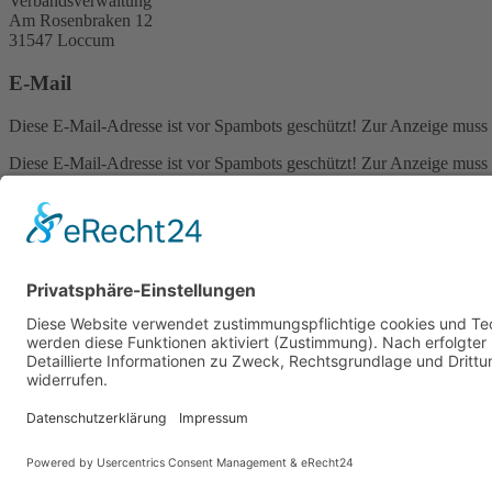
Verbandsverwaltung
Am Rosenbraken 12
31547 Loccum
E-Mail
Diese E-Mail-Adresse ist vor Spambots geschützt! Zur Anzeige muss J
Diese E-Mail-Adresse ist vor Spambots geschützt! Zur Anzeige muss J
Telefon Service-Team
Tel: 0261-1349 5200
Tel: 0172-546 19 20
Kontakt
Impressum
Datenschutzerklärung
Der Gesundheitsverband für Tiertherapeuten
VDT bei Facebook