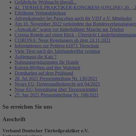
Gefährliche Weihnacht überall...
42. TIERHEILPRAKTIKER-KONGRESS (ONLINE) 20. - 22
Erhöhung Verbandsbeitrag
Adventkalender bei Paracelsus auch für VDT e.V. Mitglieder
Am 16. November 2022 verkündete das Bundesverfassungsgeric
„Anwalt.de“ warnt vor hinterhältiger Masche am Telefon
Corona Regeln auf einen Blick - Übersicht Länderbestimmung
CORONA: Neue Regelungen ab dem 24.11.2021
Informationen zur Petition 61871 Tierschutz
Viele Tiere nach der Jahrhundertflut vermisst
Aufgepasst die Katz´!
Nahrungsergänzungen für Hunde
Katzen-Mythen und ihre Wahrheit
Dogsharing auf dem Prüfstand
28. Jul 2021 Pressemitteilung Nr. 130/2021
Neues EU-Tiergesundheitsrecht seit 04/2021
Neue EU-Verordnung über Tierarzneimittel
25. Jun 2021 Pressemitteilung Nr. 108/2021
So erreichen Sie uns
Anschrift
Verband Deutscher Tierheilpraktiker e.V.