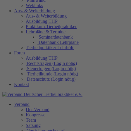
Pinnwand
Weblinks
Aus- & Weiterbildung
Aus- & Weiterbildung
Ausbildung THP
Praktikum-Tierheilpraktiker
Lehrpläne & Termine
Seminardatenbank
Datenbank Lehrpläne
Tierheilpraktiker Lehrhöfe
Foren
Ausbildung THP
Rechtsfragen (Login nötig)
Steuerfragen (Login nötig)
Tierheilkunde (Login nötig)
Datenschutz (Login nötig)
Kontakt
Verband
Der Verband
Kongresse
Team
Satzung
Versicherungsbedarf