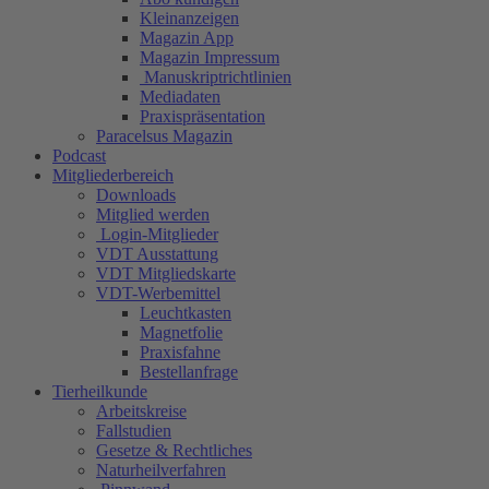
Kleinanzeigen
Magazin App
Magazin Impressum
Manuskriptrichtlinien
Mediadaten
Praxispräsentation
Paracelsus Magazin
Podcast
Mitgliederbereich
Downloads
Mitglied werden
Login-Mitglieder
VDT Ausstattung
VDT Mitgliedskarte
VDT-Werbemittel
Leuchtkasten
Magnetfolie
Praxisfahne
Bestellanfrage
Tierheilkunde
Arbeitskreise
Fallstudien
Gesetze & Rechtliches
Naturheilverfahren