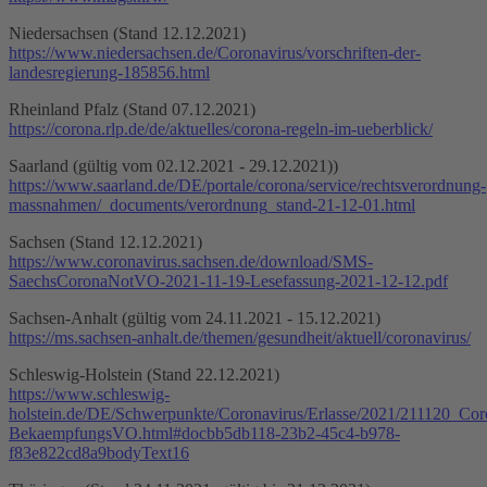
Niedersachsen (Stand 12.12.2021)
https://www.niedersachsen.de/Coronavirus/vorschriften-der-
landesregierung-185856.html
Rheinland Pfalz (Stand 07.12.2021)
https://corona.rlp.de/de/aktuelles/corona-regeln-im-ueberblick/
Saarland (gültig vom 02.12.2021 - 29.12.2021))
https://www.saarland.de/DE/portale/corona/service/rechtsverordnung-
massnahmen/_documents/verordnung_stand-21-12-01.html
Sachsen (Stand 12.12.2021)
https://www.coronavirus.sachsen.de/download/SMS-
SaechsCoronaNotVO-2021-11-19-Lesefassung-2021-12-12.pdf
Sachsen-Anhalt (gültig vom 24.11.2021 - 15.12.2021)
https://ms.sachsen-anhalt.de/themen/gesundheit/aktuell/coronavirus/
Schleswig-Holstein (Stand 22.12.2021)
https://www.schleswig-
holstein.de/DE/Schwerpunkte/Coronavirus/Erlasse/2021/211120_Cor
BekaempfungsVO.html#docbb5db118-23b2-45c4-b978-
f83e822cd8a9bodyText16