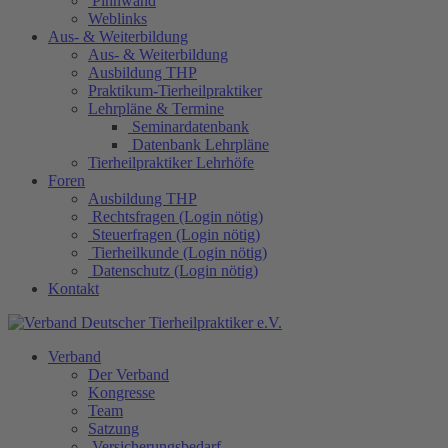
Pinnwand
Weblinks
Aus- & Weiterbildung
Aus- & Weiterbildung
Ausbildung THP
Praktikum-Tierheilpraktiker
Lehrpläne & Termine
Seminardatenbank
Datenbank Lehrpläne
Tierheilpraktiker Lehrhöfe
Foren
Ausbildung THP
Rechtsfragen (Login nötig)
Steuerfragen (Login nötig)
Tierheilkunde (Login nötig)
Datenschutz (Login nötig)
Kontakt
Verband
Der Verband
Kongresse
Team
Satzung
Versicherungsbedarf