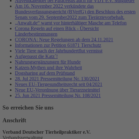
Adventkalender bei Paracelsus auch für VDT e.V. Mitglieder
Am 16. November 2022 verkündete das
Bundesverfassungsgericht (BVerfG) den Beschluss des ersten
Senats vom 29. September2022 zum Tierärztevorbehalt.
„Anwalt.de“ warnt vor hinterhältiger Masche am Telefon
Corona Regeln auf einen Blick - Übersicht
Länderbestimmungen
CORONA: Neue Regelungen ab dem 24.11.2021
Informationen zur Petition 61871 Tierschutz
Viele Tiere nach der Jahrhundertflut vermisst
Aufgepasst die Katz´!
Nahrungsergänzungen für Hunde
Katzen-Mythen und ihre Wahrheit
Dogsharing auf dem Prüfstand
28. Jul 2021 Pressemitteilung Nr. 130/2021
Neues EU-Tiergesundheitsrecht seit 04/2021
Neue EU-Verordnung über Tierarzneimittel
25. Jun 2021 Pressemitteilung Nr. 108/2021
So erreichen Sie uns
Anschrift
Verband Deutscher Tierheilpraktiker e.V.
Verbandsverwaltung