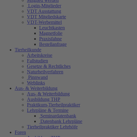
Mitglied werden
Login-Mitglieder
VDT Ausstattung
VDT Mitgliedskarte
VDT-Werbemittel
Leuchtkasten
Magnetfolie
Praxisfahne
Bestellanfrage
Tierheilkunde
Arbeitskreise
Fallstudien
Gesetze & Rechtliches
Naturheilverfahren
Pinnwand
Weblinks
Aus- & Weiterbildung
Aus- & Weiterbildung
Ausbildung THP
Praktikum-Tierheilpraktiker
Lehrpläne & Termine
Seminardatenbank
Datenbank Lehrpläne
Tierheilpraktiker Lehrhöfe
Foren