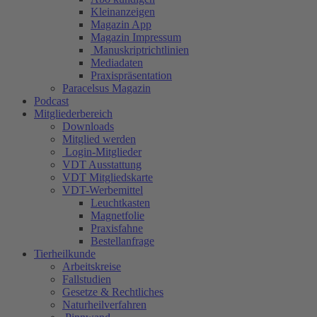
Kleinanzeigen
Magazin App
Magazin Impressum
Manuskriptrichtlinien
Mediadaten
Praxispräsentation
Paracelsus Magazin
Podcast
Mitgliederbereich
Downloads
Mitglied werden
Login-Mitglieder
VDT Ausstattung
VDT Mitgliedskarte
VDT-Werbemittel
Leuchtkasten
Magnetfolie
Praxisfahne
Bestellanfrage
Tierheilkunde
Arbeitskreise
Fallstudien
Gesetze & Rechtliches
Naturheilverfahren